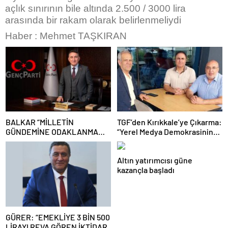
açlık sınırının bile altında 2.500 / 3000 lira
arasında bir rakam olarak belirlenmeliydi
Haber : Mehmet TAŞKIRAN
BALKAR “MİLLETİN
TGF’den Kırıkkale’ye Çıkarma:
GÜNDEMİNE ODAKLANMA
“Yerel Medya Demokrasinin
ZAMANIDIR”
Güvencesidir”
Altın yatırımcısı güne
kazançla başladı
GÜRER: “EMEKLİYE 3 BİN 500
LİRAYI REVA GÖREN İKTİDAR