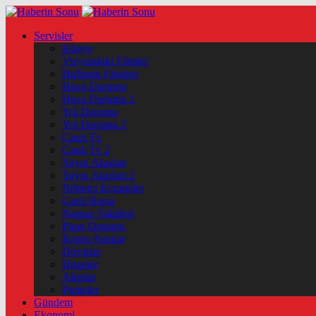
Servisler
Künye
Vizyondaki Filmler
Haftanin Filmleri
Hava Durumu
Hava Durumu 2
Yol Durumu
Yol Durumu 2
Canlı Tv
Canlı Tv 2
Yayın Akışları
Yayın Akışları 2
Nöbetçi Eczaneler
Canlı Borsa
Namaz Vakitleri
Puan Durumu
Kripto Paralar
Dövizler
Hisseler
Altınlar
Pariteler
Gündem
Ekonomi