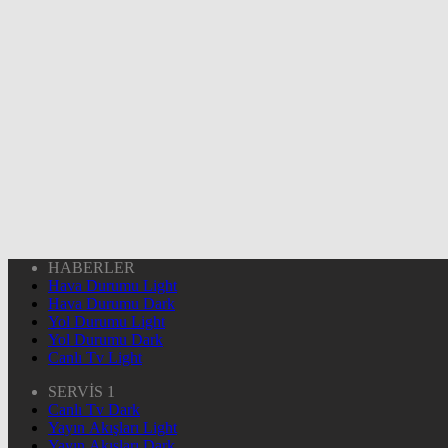
HABERLER
Hava Durumu Light
Hava Durumu Dark
Yol Durumu Light
Yol Durumu Dark
Canlı Tv Light
SERVİS 1
Canlı Tv Dark
Yayın Akışları Light
Yayın Akışları Dark