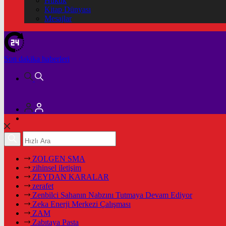
Hukuk
Kitap Dünyası
Mesajlar
Son dakika
haberleri
ZOLGEN SMA
zihinsel iletişim
ZEYDAN KARALAR
zerafet
Zenbilci Sahanın Nabzını Tutmaya Devam Ediyor
Zeka Enerji Merkezi Çalışması
ZAM
Zabıtaya Pasta