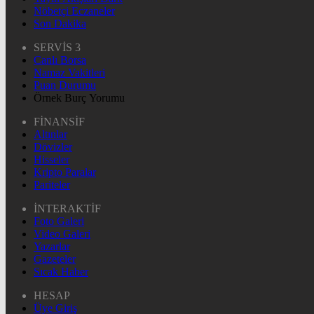
Nöbetçi Eczaneler
Son Dakika
SERVİS 3
Canlı Borsa
Namaz Vakitleri
Puan Durumu
Örnek Burç Yorumu
FİNANSİF
Altınlar
Dövizler
Hisseler
Kripto Paralar
Pariteler
İNTERAKTİF
Foto Galeri
Video Galeri
Yazarlar
Gazeteler
Sıcak Haber
HESAP
Üye Giriş