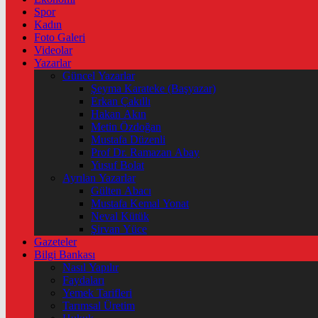
Spor
Kadın
Foto Galeri
Videolar
Yazarlar
Güncel Yazarlar
Şeyma Karateke (Başyazar)
Erkan Çakıllı
Hakan Akın
Metin Özdoğan
Mustafa Düzenli
Prof Dr. Ramazan Abay
Yusuf Bolat
Ayrılan Yazarlar
Gülten Abacı
Mustafa Kemal Yonat
Neval Kütük
Şirvan Yüce
Gazeteler
Bilgi Bankası
Nasıl Yapılır
Faydaları
Yemek Tarifleri
Tarımsal Üretim