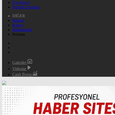
Üye Kayıt
Şifremi Unuttum
DİĞER
İletişim
Künye
Hakkımızda
Reklam
Galeriler
Videolar
Canlı Borsa