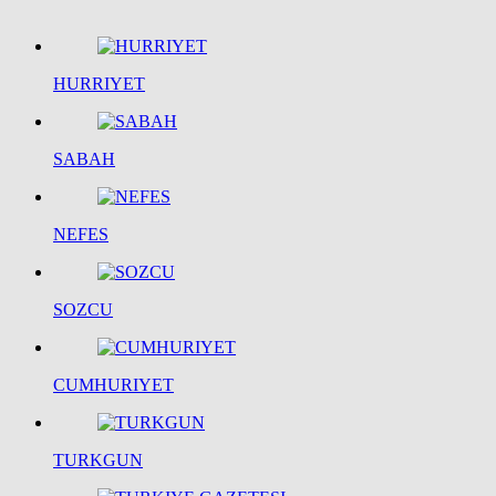
HURRIYET
SABAH
NEFES
SOZCU
CUMHURIYET
TURKGUN