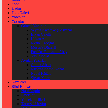
Spor
Kadın
Foto Galeri
Videolar
Yazarlar
Güncel Yazarlar
Şeyma Karateke (Başyazar)
Erkan Çakıllı
Hakan Akın
Metin Özdoğan
Mustafa Düzenli
Prof Dr. Ramazan Abay
Yusuf Bolat
Ayrılan Yazarlar
Gülten Abacı
Mustafa Kemal Yonat
Neval Kütük
Şirvan Yüce
Gazeteler
Bilgi Bankası
Nasıl Yapılır
Faydaları
Yemek Tarifleri
Tarımsal Üretim