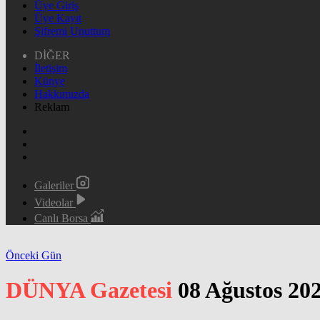
Üye Giriş
Üye Kayıt
Şifremi Unuttum
DİĞER
İletişim
Künye
Hakkımızda
Reklam
Galeriler
Videolar
Canlı Borsa
Önceki Gün
DÜNYA Gazetesi
08 Ağustos 20