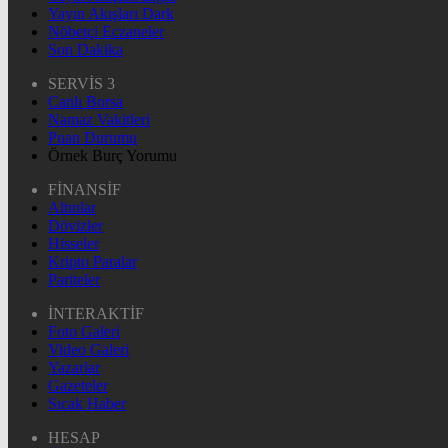
Yayın Akışları Dark
Nöbetçi Eczaneler
Son Dakika
SERVİS 3
Canlı Borsa
Namaz Vakitleri
Puan Durumu
Örnek Burç Yorumu
FİNANSİF
Altınlar
Dövizler
Hisseler
Kripto Paralar
Pariteler
İNTERAKTİF
Foto Galeri
Video Galeri
Yazarlar
Gazeteler
Sıcak Haber
HESAP