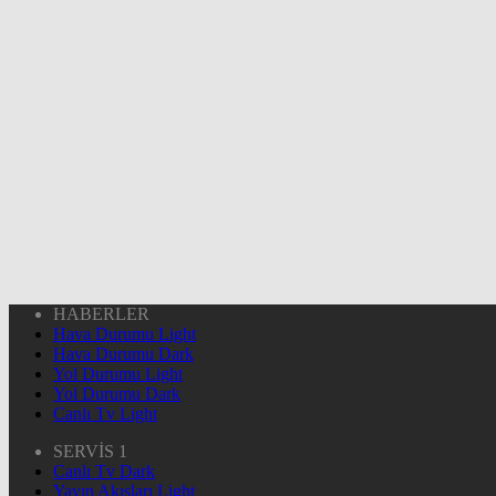
HABERLER
Hava Durumu Light
Hava Durumu Dark
Yol Durumu Light
Yol Durumu Dark
Canlı Tv Light
SERVİS 1
Canlı Tv Dark
Yayın Akışları Light