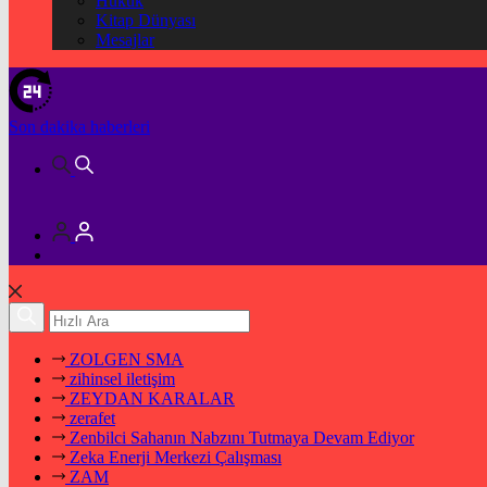
Hukuk
Kitap Dünyası
Mesajlar
Son dakika
haberleri
ZOLGEN SMA
zihinsel iletişim
ZEYDAN KARALAR
zerafet
Zenbilci Sahanın Nabzını Tutmaya Devam Ediyor
Zeka Enerji Merkezi Çalışması
ZAM