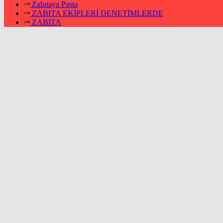
Zabıtaya Pasta
ZABITA EKİPLERİ DENETİMLERDE
ZABITA