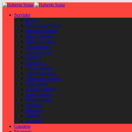
Servisler
Künye
Vizyondaki Filmler
Haftanin Filmleri
Hava Durumu
Hava Durumu 2
Yol Durumu
Yol Durumu 2
Canlı Tv
Canlı Tv 2
Yayın Akışları
Yayın Akışları 2
Nöbetçi Eczaneler
Canlı Borsa
Namaz Vakitleri
Puan Durumu
Kripto Paralar
Dövizler
Hisseler
Altınlar
Pariteler
Gündem
Ekonomi