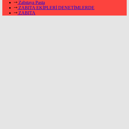
Zabıtaya Pasta
ZABITA EKİPLERİ DENETİMLERDE
ZABITA