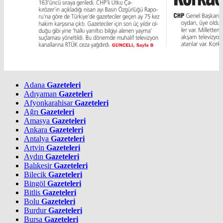
Adana
Gazeteleri
Adıyaman
Gazeteleri
Afyonkarahisar
Gazeteleri
Ağrı
Gazeteleri
Amasya
Gazeteleri
Ankara
Gazeteleri
Antalya
Gazeteleri
Artvin
Gazeteleri
Aydın
Gazeteleri
Balıkesir
Gazeteleri
Bilecik
Gazeteleri
Bingöl
Gazeteleri
Bitlis
Gazeteleri
Bolu
Gazeteleri
Burdur
Gazeteleri
Bursa
Gazeteleri