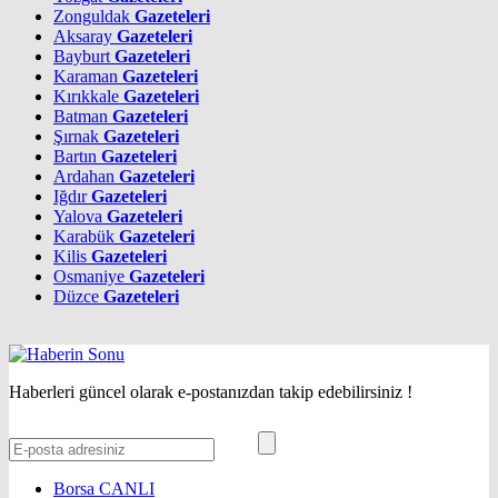
Zonguldak
Gazeteleri
Aksaray
Gazeteleri
Bayburt
Gazeteleri
Karaman
Gazeteleri
Kırıkkale
Gazeteleri
Batman
Gazeteleri
Şırnak
Gazeteleri
Bartın
Gazeteleri
Ardahan
Gazeteleri
Iğdır
Gazeteleri
Yalova
Gazeteleri
Karabük
Gazeteleri
Kilis
Gazeteleri
Osmaniye
Gazeteleri
Düzce
Gazeteleri
Haberleri güncel olarak e-postanızdan takip edebilirsiniz !
Borsa
CANLI