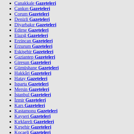
Çanakkale
Gazeteleri
Çankırı
Gazeteleri
Çorum
Gazeteleri
Denizli
Gazeteleri
Diyarbakır
Gazeteleri
Edirne
Gazeteleri
Elazığ
Gazeteleri
Erzincan
Gazeteleri
Erzurum
Gazeteleri
Eskişehir
Gazeteleri
Gaziantep
Gazeteleri
Giresun
Gazeteleri
Gümüşhane
Gazeteleri
Hakkâri
Gazeteleri
Hatay
Gazeteleri
Isparta
Gazeteleri
Mersin
Gazeteleri
İstanbul
Gazeteleri
İzmir
Gazeteleri
Kars
Gazeteleri
Kastamonu
Gazeteleri
Kayseri
Gazeteleri
Kırklareli
Gazeteleri
Kırşehir
Gazeteleri
Kocaeli
Gazeteleri