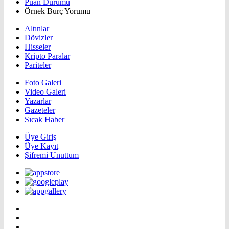
Puan Durumu
Örnek Burç Yorumu
Altınlar
Dövizler
Hisseler
Kripto Paralar
Pariteler
Foto Galeri
Video Galeri
Yazarlar
Gazeteler
Sıcak Haber
Üye Giriş
Üye Kayıt
Şifremi Unuttum