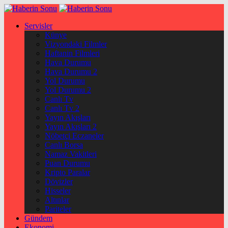
Servisler
Künye
Vizyondaki Filmler
Haftanin Filmleri
Hava Durumu
Hava Durumu 2
Yol Durumu
Yol Durumu 2
Canlı Tv
Canlı Tv 2
Yayın Akışları
Yayın Akışları 2
Nöbetçi Eczaneler
Canlı Borsa
Namaz Vakitleri
Puan Durumu
Kripto Paralar
Dövizler
Hisseler
Altınlar
Pariteler
Gündem
Ekonomi