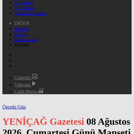
Üye Giriş
Üye Kayıt
Şifremi Unuttum
DİĞER
İletişim
Künye
Hakkımızda
Reklam
Galeriler
Videolar
Canlı Borsa
Önceki Gün
YENİÇAĞ Gazetesi
08 Ağustos
2026, Cumartesi Günü Manşeti