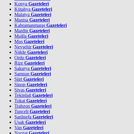
Konya
Gazeteleri
Kütahya
Gazeteleri
Malatya
Gazeteleri
Manisa
Gazeteleri
Kahramanmaraş
Gazeteleri
Mardin
Gazeteleri
Muğla
Gazeteleri
Muş
Gazeteleri
Nevşehir
Gazeteleri
Niğde
Gazeteleri
Ordu
Gazeteleri
Rize
Gazeteleri
Sakarya
Gazeteleri
Samsun
Gazeteleri
Siirt
Gazeteleri
Sinop
Gazeteleri
Sivas
Gazeteleri
Tekirdağ
Gazeteleri
Tokat
Gazeteleri
Trabzon
Gazeteleri
Tunceli
Gazeteleri
Şanlıurfa
Gazeteleri
Uşak
Gazeteleri
Van
Gazeteleri
Yozgat
Gazeteleri