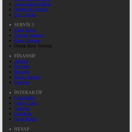
Yayın Akışları Dark
Nöbetçi Eczaneler
Son Dakika
SERVİS 3
Canlı Borsa
Namaz Vakitleri
Puan Durumu
Örnek Burç Yorumu
FİNANSİF
Altınlar
Dövizler
Hisseler
Kripto Paralar
Pariteler
İNTERAKTİF
Foto Galeri
Video Galeri
Yazarlar
Gazeteler
Sıcak Haber
HESAP