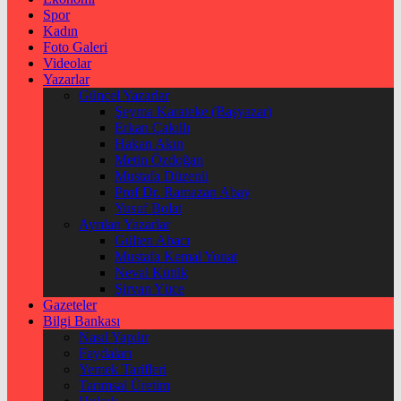
Spor
Kadın
Foto Galeri
Videolar
Yazarlar
Güncel Yazarlar
Şeyma Karateke (Başyazar)
Erkan Çakıllı
Hakan Akın
Metin Özdoğan
Mustafa Düzenli
Prof Dr. Ramazan Abay
Yusuf Bolat
Ayrılan Yazarlar
Gülten Abacı
Mustafa Kemal Yonat
Neval Kütük
Şirvan Yüce
Gazeteler
Bilgi Bankası
Nasıl Yapılır
Faydaları
Yemek Tarifleri
Tarımsal Üretim