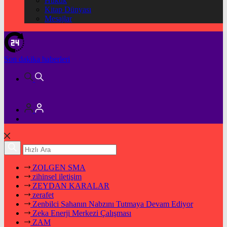
Hukuk
Kitap Dünyası
Mesajlar
Son dakika
haberleri
ZOLGEN SMA
zihinsel iletişim
ZEYDAN KARALAR
zerafet
Zenbilci Sahanın Nabzını Tutmaya Devam Ediyor
Zeka Enerji Merkezi Çalışması
ZAM