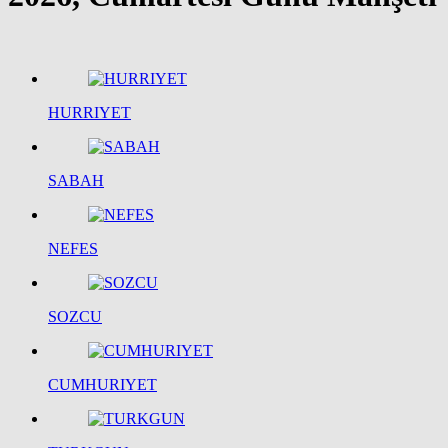
HURRIYET
SABAH
NEFES
SOZCU
CUMHURIYET