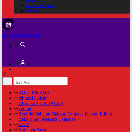
Hukuk
Kitap Dünyası
Mesajlar
Son dakika
haberleri
ZOLGEN SMA
zihinsel iletişim
ZEYDAN KARALAR
zerafet
Zenbilci Sahanın Nabzını Tutmaya Devam Ediyor
Zeka Enerji Merkezi Çalışması
ZAM
Zabıtaya Pasta