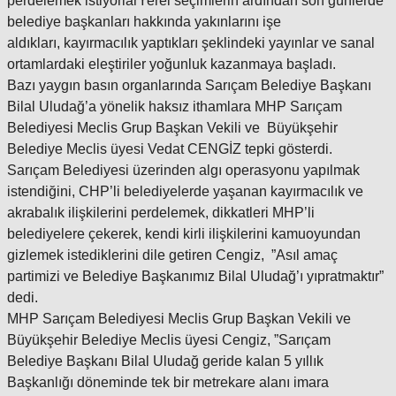
perdelemek istiyorlarYerel seçimlerin ardından son günlerde
belediye başkanları hakkında yakınlarını işe
aldıkları, kayırmacılık yaptıkları şeklindeki yayınlar ve sanal
ortamlardaki eleştiriler yoğunluk kazanmaya başladı.
Bazı yaygın basın organlarında Sarıçam Belediye Başkanı
Bilal Uludağ’a yönelik haksız ithamlara MHP Sarıçam
Belediyesi Meclis Grup Başkan Vekili ve Büyükşehir
Belediye Meclis üyesi Vedat CENGİZ tepki gösterdi.
Sarıçam Belediyesi üzerinden algı operasyonu yapılmak
istendiğini, CHP’li belediyelerde yaşanan kayırmacılık ve
akrabalık ilişkilerini perdelemek, dikkatleri MHP’li
belediyelere çekerek, kendi kirli ilişkilerini kamuoyundan
gizlemek istediklerini dile getiren Cengiz, ”Asıl amaç
partimizi ve Belediye Başkanımız Bilal Uludağ’ı yıpratmaktır”
dedi.
MHP Sarıçam Belediyesi Meclis Grup Başkan Vekili ve
Büyükşehir Belediye Meclis üyesi Cengiz, ”Sarıçam
Belediye Başkanı Bilal Uludağ geride kalan 5 yıllık
Başkanlığı döneminde tek bir metrekare alanı imara