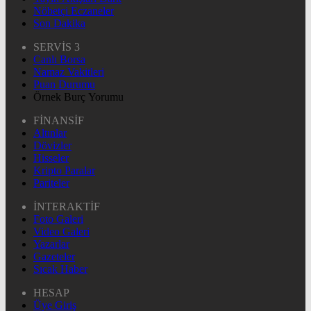
Nöbetçi Eczaneler
Son Dakika
SERVİS 3
Canlı Borsa
Namaz Vakitleri
Puan Durumu
Örnek Burç Yorumu
FİNANSİF
Altınlar
Dövizler
Hisseler
Kripto Paralar
Pariteler
İNTERAKTİF
Foto Galeri
Video Galeri
Yazarlar
Gazeteler
Sıcak Haber
HESAP
Üye Giriş