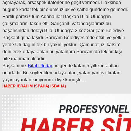
açmayarak, arsaspekülatörlerine geçit vermedi. Hakkında
bugüne kadar tek bir olumsuzluk ve şaibe gündeme gelmedi.
Partili-partisiz tüm Adanalılar Başkan Bilal Uludağ’ın
çalışmalarını takdir etti. Sarıçamlı vatandaşlarımız bu
başarısından dolayı Bilal Uludağ’a 2.kez Sarıçam Belediye
Başkanlığı’na taşıdı. Sarıçam Belediyesi’nde etkili ve yetkili
yerde Uludağ’ın tek bir yakını yoktur. ‘Çamur at, izi kalsın’
denilerek ortaya atılan bu yalanlara Sarıçam’da tek bir kişi
bile inanmamaktadır.
Başkanımız
Bilal Uludağ
‘ın geride kalan 5 yıllık icraatları
ortadadır. Bu söylentileri ortaya atan, yalan-yanlış iftiraları
yayınlayanları kınıyorum” diye konuştu…
HABER İBRAHİM İSPAHA( İSBAHA)