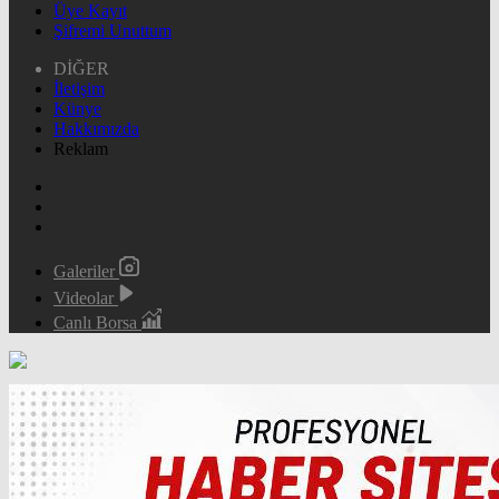
Üye Kayıt
Şifremi Unuttum
DİĞER
İletişim
Künye
Hakkımızda
Reklam
Galeriler
Videolar
Canlı Borsa