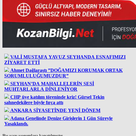
VALİ MUSTAFA YAVUZ SEYHANDA ESNAFIMIZI
ZİYARET ETTİ
Ahmet Dağlaraştı ”DOĞAMIZI KORUMAK ORTAK
SORUMLULUĞUMUZDUR”
SEYHAN’DA MAHALLELERİN SESİ
MUHTARLARLA DİNLENİYOR
CHP üye katılım töreninde kriz! Gürsel Tekin
sahnedekilere böyle fırça attı
ANKARA SİYASETİNDE YENİ DÖNEM
Adana Genelinde Denize Girişlerin 1 Gün Süreyle
Yasaklandı.
Bu yazı yorumlara kapatılmıştır.