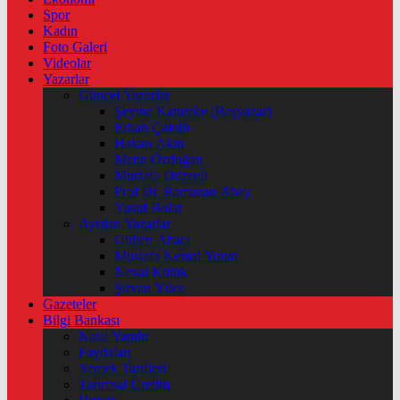
Spor
Kadın
Foto Galeri
Videolar
Yazarlar
Güncel Yazarlar
Şeyma Karateke (Başyazar)
Erkan Çakıllı
Hakan Akın
Metin Özdoğan
Mustafa Düzenli
Prof Dr. Ramazan Abay
Yusuf Bolat
Ayrılan Yazarlar
Gülten Abacı
Mustafa Kemal Yonat
Neval Kütük
Şirvan Yüce
Gazeteler
Bilgi Bankası
Nasıl Yapılır
Faydaları
Yemek Tarifleri
Tarımsal Üretim