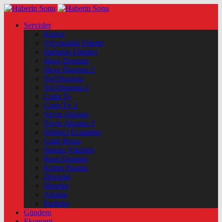
Servisler
Künye
Vizyondaki Filmler
Haftanin Filmleri
Hava Durumu
Hava Durumu 2
Yol Durumu
Yol Durumu 2
Canlı Tv
Canlı Tv 2
Yayın Akışları
Yayın Akışları 2
Nöbetçi Eczaneler
Canlı Borsa
Namaz Vakitleri
Puan Durumu
Kripto Paralar
Dövizler
Hisseler
Altınlar
Pariteler
Gündem
Ekonomi