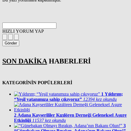
HIZLI YORUM YAP
Gönder
SON DAKİKA
HABERLERİ
KATEGORİNİN POPÜLERLERİ
1
Yıldırım;
“Yeşil vatanımıza sahip çıkıyoruz”
12394 kez okundu
2
Adana Kayserililer Kızılören Derneği Geleneksel Aşure
Etkinliği
11537 kez okundu
3
“Günebakan Olmayı Bırakın, Adana’nın Bakanı Olun!”