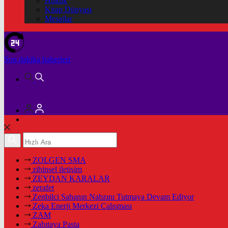
Hukuk
Kitap Dünyası
Mesajlar
Son dakika
haberleri
ZOLGEN SMA
zihinsel iletişim
ZEYDAN KARALAR
zerafet
Zenbilci Sahanın Nabzını Tutmaya Devam Ediyor
Zeka Enerji Merkezi Çalışması
ZAM
Zabıtaya Pasta