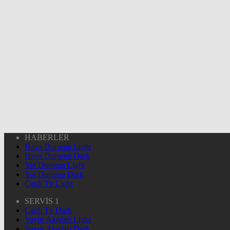
HABERLER
Hava Durumu Light
Hava Durumu Dark
Yol Durumu Light
Yol Durumu Dark
Canlı Tv Light
SERVİS 1
Canlı Tv Dark
Yayın Akışları Light
Yayın Akışları Dark