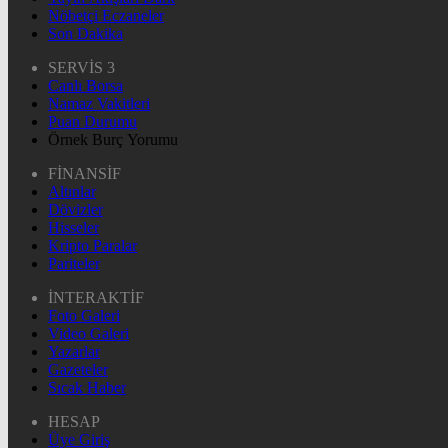
Nöbetçi Eczaneler
Son Dakika
SERVİS 3
Canlı Borsa
Namaz Vakitleri
Puan Durumu
Örnek Burç Yorumu
FİNANSİF
Altınlar
Dövizler
Hisseler
Kripto Paralar
Pariteler
İNTERAKTİF
Foto Galeri
Video Galeri
Yazarlar
Gazeteler
Sıcak Haber
HESAP
Üye Giriş