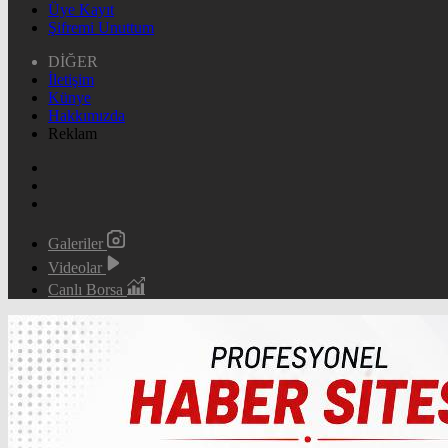
Üye Kayıt
Şifremi Unuttum
DİĞER
İletişim
Künye
Hakkımızda
Reklam
Galeriler
Videolar
Canlı Borsa