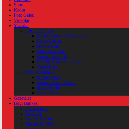
Spor
Kadın
Foto Galeri
Videolar
Yazarlar
Güncel Yazarlar
Şeyma Karateke (Başyazar)
Erkan Çakıllı
Hakan Akın
Metin Özdoğan
Mustafa Düzenli
Prof Dr. Ramazan Abay
Yusuf Bolat
Ayrılan Yazarlar
Gülten Abacı
Mustafa Kemal Yonat
Neval Kütük
Şirvan Yüce
Gazeteler
Bilgi Bankası
Nasıl Yapılır
Faydaları
Yemek Tarifleri
Tarımsal Üretim