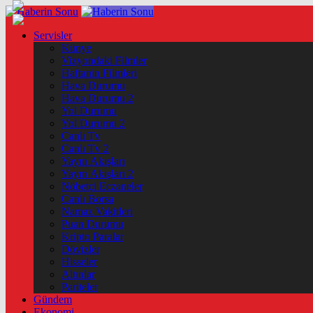
Servisler
Künye
Vizyondaki Filmler
Haftanin Filmleri
Hava Durumu
Hava Durumu 2
Yol Durumu
Yol Durumu 2
Canlı Tv
Canlı Tv 2
Yayın Akışları
Yayın Akışları 2
Nöbetçi Eczaneler
Canlı Borsa
Namaz Vakitleri
Puan Durumu
Kripto Paralar
Dövizler
Hisseler
Altınlar
Pariteler
Gündem
Ekonomi