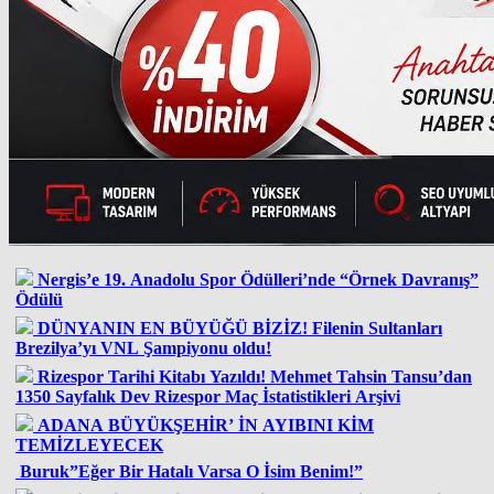
Nergis’e 19. Anadolu Spor Ödülleri’nde “Örnek Davranış”
Ödülü
DÜNYANIN EN BÜYÜĞÜ BİZİZ! Filenin Sultanları
Brezilya’yı VNL Şampiyonu oldu!
Rizespor Tarihi Kitabı Yazıldı! Mehmet Tahsin Tansu’dan
1350 Sayfalık Dev Rizespor Maç İstatistikleri Arşivi
ADANA BÜYÜKŞEHİR’ İN AYIBINI KİM
TEMİZLEYECEK
Buruk”Eğer Bir Hatalı Varsa O İsim Benim!”