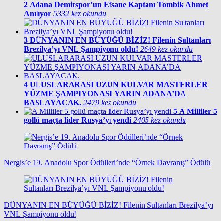
2
Adana Demirspor’un Efsane Kaptanı Tombik Ahmet
Anılıyor
5332 kez okundu
3
DÜNYANIN EN BÜYÜĞÜ BİZİZ! Filenin Sultanları
Brezilya’yı VNL Şampiyonu oldu!
2649 kez okundu
4
ULUSLARARASI UZUN KULVAR MASTERLER
YÜZME ŞAMPIYONASI YARIN ADANA’DA
BASLAYACAK.
2479 kez okundu
5
A Milliler 5
gollü maçta lider Rusya’yı yendi
2405 kez okundu
Nergis’e 19. Anadolu Spor Ödülleri’nde “Örnek Davranış” Ödülü
DÜNYANIN EN BÜYÜĞÜ BİZİZ! Filenin Sultanları Brezilya’yı
VNL Şampiyonu oldu!