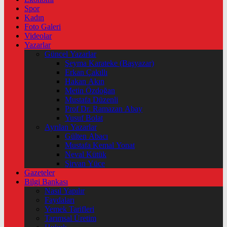
Spor
Kadın
Foto Galeri
Videolar
Yazarlar
Güncel Yazarlar
Şeyma Karateke (Başyazar)
Erkan Çakıllı
Hakan Akın
Metin Özdoğan
Mustafa Düzenli
Prof Dr. Ramazan Abay
Yusuf Bolat
Ayrılan Yazarlar
Gülten Abacı
Mustafa Kemal Yonat
Neval Kütük
Şirvan Yüce
Gazeteler
Bilgi Bankası
Nasıl Yapılır
Faydaları
Yemek Tarifleri
Tarımsal Üretim