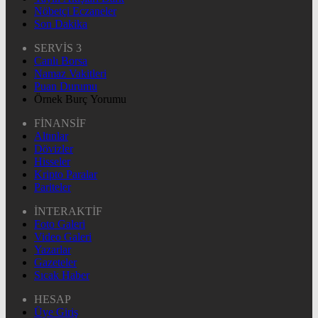
Nöbetçi Eczaneler
Son Dakika
SERVİS 3
Canlı Borsa
Namaz Vakitleri
Puan Durumu
Örnek Burç Yorumu
FİNANSİF
Altınlar
Dövizler
Hisseler
Kripto Paralar
Pariteler
İNTERAKTİF
Foto Galeri
Video Galeri
Yazarlar
Gazeteler
Sıcak Haber
HESAP
Üye Giriş