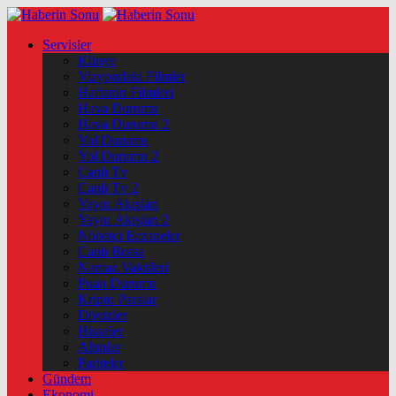
Servisler
Künye
Vizyondaki Filmler
Haftanin Filmleri
Hava Durumu
Hava Durumu 2
Yol Durumu
Yol Durumu 2
Canlı Tv
Canlı Tv 2
Yayın Akışları
Yayın Akışları 2
Nöbetçi Eczaneler
Canlı Borsa
Namaz Vakitleri
Puan Durumu
Kripto Paralar
Dövizler
Hisseler
Altınlar
Pariteler
Gündem
Ekonomi