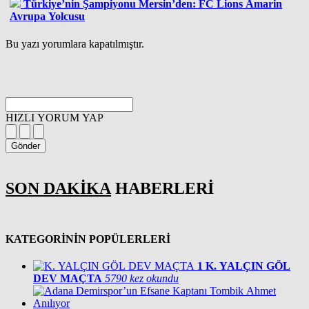
Türkiye’nin Şampiyonu Mersin’den: FC Lions Amarin
Avrupa Yolcusu
Bu yazı yorumlara kapatılmıştır.
HIZLI YORUM YAP
Gönder
SON DAKİKA
HABERLERİ
KATEGORİNİN POPÜLERLERİ
1
K. YALÇIN GÖL
DEV MAÇTA
5790 kez okundu