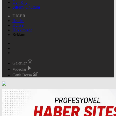
Üye Kayıt
Şifremi Unuttum
DİĞER
İletişim
Künye
Hakkımızda
Reklam
Galeriler
Videolar
Canlı Borsa