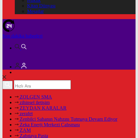
Hukuk
Kitap Dünyası
Mesajlar
Son dakika
haberleri
ZOLGEN SMA
zihinsel iletişim
ZEYDAN KARALAR
zerafet
Zenbilci Sahanın Nabzını Tutmaya Devam Ediyor
Zeka Enerji Merkezi Çalışması
ZAM
Zabıtaya Pasta