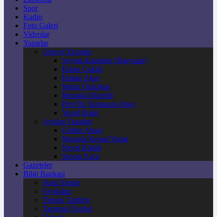
Spor
Kadın
Foto Galeri
Videolar
Yazarlar
Güncel Yazarlar
Şeyma Karateke (Başyazar)
Erkan Çakıllı
Hakan Akın
Metin Özdoğan
Mustafa Düzenli
Prof Dr. Ramazan Abay
Yusuf Bolat
Ayrılan Yazarlar
Gülten Abacı
Mustafa Kemal Yonat
Neval Kütük
Şirvan Yüce
Gazeteler
Bilgi Bankası
Nasıl Yapılır
Faydaları
Yemek Tarifleri
Tarımsal Üretim