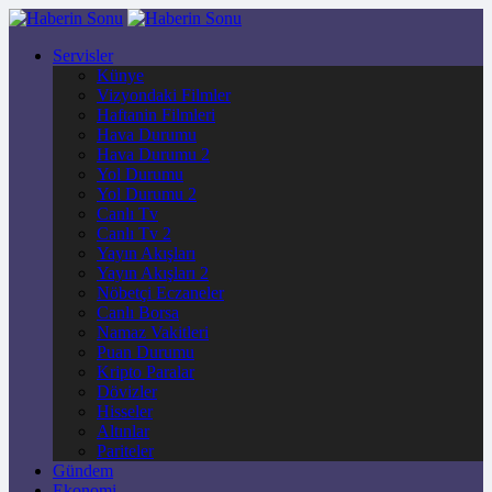
Servisler
Künye
Vizyondaki Filmler
Haftanin Filmleri
Hava Durumu
Hava Durumu 2
Yol Durumu
Yol Durumu 2
Canlı Tv
Canlı Tv 2
Yayın Akışları
Yayın Akışları 2
Nöbetçi Eczaneler
Canlı Borsa
Namaz Vakitleri
Puan Durumu
Kripto Paralar
Dövizler
Hisseler
Altınlar
Pariteler
Gündem
Ekonomi