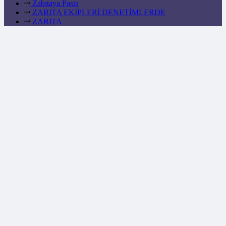
Zabıtaya Pasta
ZABITA EKİPLERİ DENETİMLERDE
ZABITA