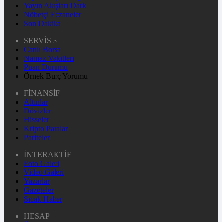
Yayın Akışları Dark
Nöbetçi Eczaneler
Son Dakika
SERVİS 3
Canlı Borsa
Namaz Vakitleri
Puan Durumu
Örnek Burç Yorumu
FİNANSİF
Altınlar
Dövizler
Hisseler
Kripto Paralar
Pariteler
İNTERAKTİF
Foto Galeri
Video Galeri
Yazarlar
Gazeteler
Sıcak Haber
HESAP