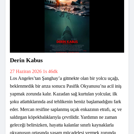
Derin Kabus
27 Haziran 2026
1s 46dk
Los Angeles’tan Şanghay’a gitmekte olan bir yolcu uçağı,
beklenmedik bir arıza sonucu Pasifik Okyanusu’na acil iniş
yapmak zorunda kalır. Kazadan sağ kurtulan yolcular, ilk
şoku atlattıklarında asıl tehlikenin henüz başlamadığını fark
eder. Mercan resifine saplanmış uçak enkazının etrafı, aç ve
saldırgan köpekbalıklarıyla çevrilidir. Yardımın ne zaman
geleceği belirsizken, hayatta kalanlar sınırlı kaynaklarla
okyanusun ortasında yaşam mücadelesi vermek zorunda