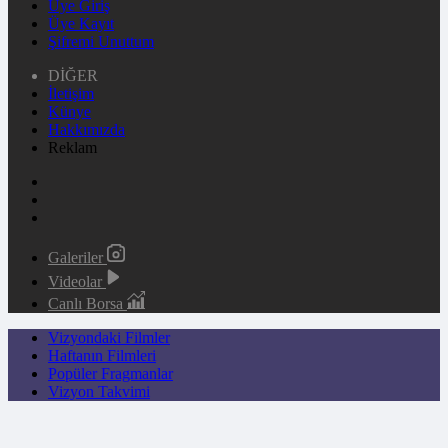
Üye Giriş
Üye Kayıt
Şifremi Unuttum
DİĞER
İletişim
Künye
Hakkımızda
Reklam
Galeriler
Videolar
Canlı Borsa
Vizyondaki Filmler
Haftanın Filmleri
Popüler Fragmanlar
Vizyon Takvimi