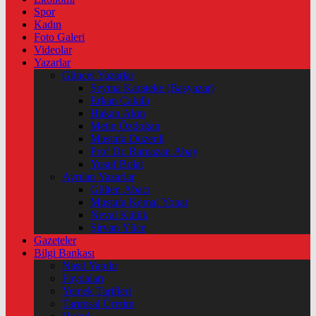
Spor
Kadın
Foto Galeri
Videolar
Yazarlar
Güncel Yazarlar
Şeyma Karateke (Başyazar)
Erkan Çakıllı
Hakan Akın
Metin Özdoğan
Mustafa Düzenli
Prof Dr. Ramazan Abay
Yusuf Bolat
Ayrılan Yazarlar
Gülten Abacı
Mustafa Kemal Yonat
Neval Kütük
Şirvan Yüce
Gazeteler
Bilgi Bankası
Nasıl Yapılır
Faydaları
Yemek Tarifleri
Tarımsal Üretim