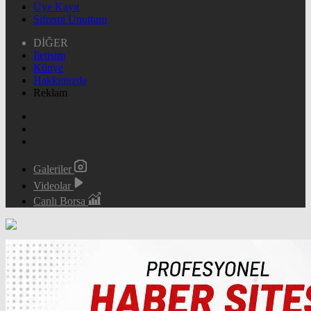
Üye Kayıt
Şifremi Unuttum
DİĞER
İletişim
Künye
Hakkımızda
Reklam
Galeriler
Videolar
Canlı Borsa