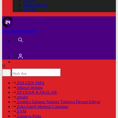
Hukuk
Kitap Dünyası
Mesajlar
Son dakika
haberleri
ZOLGEN SMA
zihinsel iletişim
ZEYDAN KARALAR
zerafet
Zenbilci Sahanın Nabzını Tutmaya Devam Ediyor
Zeka Enerji Merkezi Çalışması
ZAM
Zabıtaya Pasta