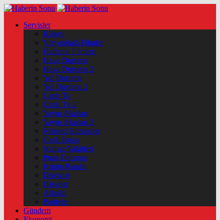
Servisler
Künye
Vizyondaki Filmler
Haftanin Filmleri
Hava Durumu
Hava Durumu 2
Yol Durumu
Yol Durumu 2
Canlı Tv
Canlı Tv 2
Yayın Akışları
Yayın Akışları 2
Nöbetçi Eczaneler
Canlı Borsa
Namaz Vakitleri
Puan Durumu
Kripto Paralar
Dövizler
Hisseler
Altınlar
Pariteler
Gündem
Ekonomi