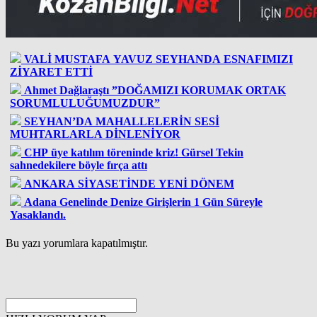
VALİ MUSTAFA YAVUZ SEYHANDA ESNAFIMIZI
ZİYARET ETTİ
Ahmet Dağlaraştı ”DOĞAMIZI KORUMAK ORTAK
SORUMLULUĞUMUZDUR”
SEYHAN’DA MAHALLELERİN SESİ
MUHTARLARLA DİNLENİYOR
CHP üye katılım töreninde kriz! Gürsel Tekin
sahnedekilere böyle fırça attı
ANKARA SİYASETİNDE YENİ DÖNEM
Adana Genelinde Denize Girişlerin 1 Gün Süreyle
Yasaklandı.
Bu yazı yorumlara kapatılmıştır.