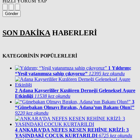
HIZLI YORUM YAP
Gönder
SON DAKİKA
HABERLERİ
KATEGORİNİN POPÜLERLERİ
1
Yıldırım;
“Yeşil vatanımıza sahip çıkıyoruz”
12395 kez okundu
2
Adana Kayserililer Kızılören Derneği Geleneksel Aşure
Etkinliği
11538 kez okundu
3
“Günebakan Olmayı Bırakın, Adana’nın Bakanı Olun!”
9220 kez okundu
4
ANKARA’DA NEFES KESEN REHİNE KRİZİ: 3
YAŞINDAKİ ÇOCUK KURTARILDI
6725 kez okundu