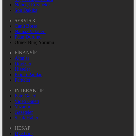
Nöbetçi Eczaneler
Son Dakika
SERVİS 3
Canlı Borsa
Namaz Vakitleri
Puan Durumu
Örnek Burç Yorumu
FİNANSİF
Altınlar
Dövizler
Hisseler
Kripto Paralar
Pariteler
İNTERAKTİF
Foto Galeri
Video Galeri
Yazarlar
Gazeteler
Sıcak Haber
HESAP
Üye Giriş