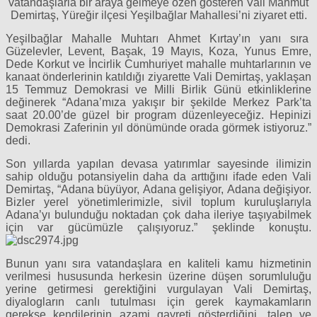
vatandaşlarla bir araya gelmeye özen gösteren Vali Mahmut
Demirtaş, Yüreğir ilçesi Yeşilbağlar Mahallesi’ni ziyaret etti.
Yeşilbağlar Mahalle Muhtarı Ahmet Kırtay’ın yanı sıra
Güzelevler, Levent, Başak, 19 Mayıs, Koza, Yunus Emre,
Dede Korkut ve İncirlik Cumhuriyet mahalle muhtarlarının ve
kanaat önderlerinin katıldığı ziyarette Vali Demirtaş, yaklaşan
15 Temmuz Demokrasi ve Milli Birlik Günü etkinliklerine
değinerek “Adana’mıza yakışır bir şekilde Merkez Park’ta
saat 20.00’de güzel bir program düzenleyeceğiz. Hepinizi
Demokrasi Zaferinin yıl dönümünde orada görmek istiyoruz.”
dedi.
Son yıllarda yapılan devasa yatırımlar sayesinde ilimizin
sahip olduğu potansiyelin daha da arttığını ifade eden Vali
Demirtaş, “Adana büyüyor, Adana gelişiyor, Adana değişiyor.
Bizler yerel yönetimlerimizle, sivil toplum kuruluşlarıyla
Adana’yı bulunduğu noktadan çok daha ileriye taşıyabilmek
için var gücümüzle çalışıyoruz.” şeklinde konuştu.
Bunun yanı sıra vatandaşlara en kaliteli kamu hizmetinin
verilmesi hususunda herkesin üzerine düşen sorumluluğu
yerine getirmesi gerektiğini vurgulayan Vali Demirtaş,
diyalogların canlı tutulması için gerek kaymakamların
gerekse kendilerinin azami gayreti gösterdiğini, talep ve