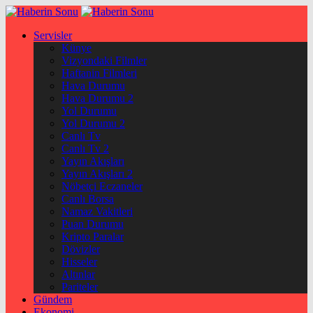
Servisler
Künye
Vizyondaki Filmler
Haftanin Filmleri
Hava Durumu
Hava Durumu 2
Yol Durumu
Yol Durumu 2
Canlı Tv
Canlı Tv 2
Yayın Akışları
Yayın Akışları 2
Nöbetçi Eczaneler
Canlı Borsa
Namaz Vakitleri
Puan Durumu
Kripto Paralar
Dövizler
Hisseler
Altınlar
Pariteler
Gündem
Ekonomi