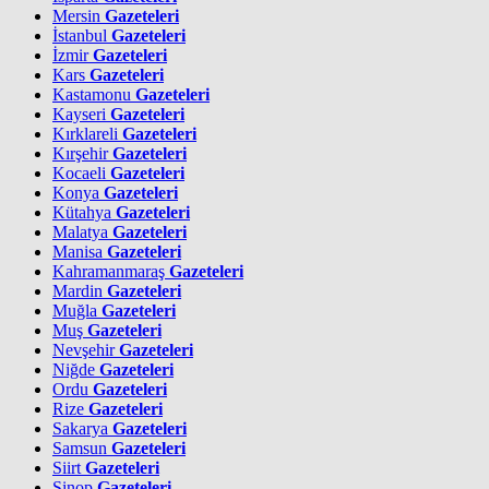
Mersin
Gazeteleri
İstanbul
Gazeteleri
İzmir
Gazeteleri
Kars
Gazeteleri
Kastamonu
Gazeteleri
Kayseri
Gazeteleri
Kırklareli
Gazeteleri
Kırşehir
Gazeteleri
Kocaeli
Gazeteleri
Konya
Gazeteleri
Kütahya
Gazeteleri
Malatya
Gazeteleri
Manisa
Gazeteleri
Kahramanmaraş
Gazeteleri
Mardin
Gazeteleri
Muğla
Gazeteleri
Muş
Gazeteleri
Nevşehir
Gazeteleri
Niğde
Gazeteleri
Ordu
Gazeteleri
Rize
Gazeteleri
Sakarya
Gazeteleri
Samsun
Gazeteleri
Siirt
Gazeteleri
Sinop
Gazeteleri