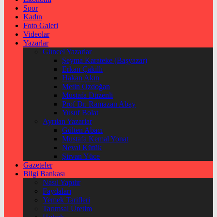
Spor
Kadın
Foto Galeri
Videolar
Yazarlar
Güncel Yazarlar
Şeyma Karateke (Başyazar)
Erkan Çakıllı
Hakan Akın
Metin Özdoğan
Mustafa Düzenli
Prof Dr. Ramazan Abay
Yusuf Bolat
Ayrılan Yazarlar
Gülten Abacı
Mustafa Kemal Yonat
Neval Kütük
Şirvan Yüce
Gazeteler
Bilgi Bankası
Nasıl Yapılır
Faydaları
Yemek Tarifleri
Tarımsal Üretim