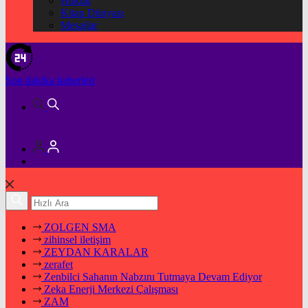
Hukuk
Kitap Dünyası
Mesajlar
Son dakika
haberleri
ZOLGEN SMA
zihinsel iletişim
ZEYDAN KARALAR
zerafet
Zenbilci Sahanın Nabzını Tutmaya Devam Ediyor
Zeka Enerji Merkezi Çalışması
ZAM