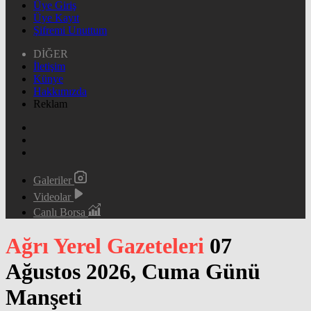
Üye Giriş
Üye Kayıt
Şifremi Unuttum
DİĞER
İletişim
Künye
Hakkımızda
Reklam
Galeriler
Videolar
Canlı Borsa
Ağrı Yerel Gazeteleri
07
Ağustos 2026, Cuma Günü
Manşeti