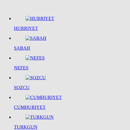
HURRIYET
SABAH
NEFES
SOZCU
CUMHURIYET
TURKGUN