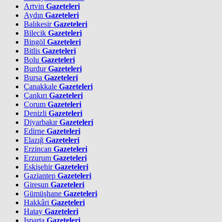
Artvin
Gazeteleri
Aydın
Gazeteleri
Balıkesir
Gazeteleri
Bilecik
Gazeteleri
Bingöl
Gazeteleri
Bitlis
Gazeteleri
Bolu
Gazeteleri
Burdur
Gazeteleri
Bursa
Gazeteleri
Çanakkale
Gazeteleri
Çankırı
Gazeteleri
Çorum
Gazeteleri
Denizli
Gazeteleri
Diyarbakır
Gazeteleri
Edirne
Gazeteleri
Elazığ
Gazeteleri
Erzincan
Gazeteleri
Erzurum
Gazeteleri
Eskişehir
Gazeteleri
Gaziantep
Gazeteleri
Giresun
Gazeteleri
Gümüşhane
Gazeteleri
Hakkâri
Gazeteleri
Hatay
Gazeteleri
Isparta
Gazeteleri