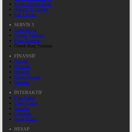
Yayın Akışları Dark
Nöbetçi Eczaneler
Son Dakika
SERVİS 3
Canlı Borsa
Namaz Vakitleri
Puan Durumu
Örnek Burç Yorumu
FİNANSİF
Altınlar
Dövizler
Hisseler
Kripto Paralar
Pariteler
İNTERAKTİF
Foto Galeri
Video Galeri
Yazarlar
Gazeteler
Sıcak Haber
HESAP