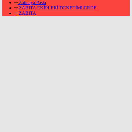
Zabıtaya Pasta
ZABITA EKİPLERİ DENETİMLERDE
ZABITA