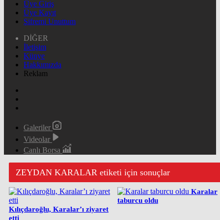
Üye Giriş
Üye Kayıt
Şifremi Unuttum
DİĞER
İletişim
Künye
Hakkımızda
Reklam
Galeriler
Videolar
Canlı Borsa
ZEYDAN KARALAR etiketi için sonuçlar
Karalar
taburcu oldu
Kılıçdaroğlu, Karalar’ı ziyaret
etti