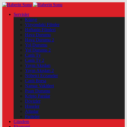
Servisler
Künye
Vizyondaki Filmler
Haftanin Filmleri
Hava Durumu
Hava Durumu 2
Yol Durumu
Yol Durumu 2
Canlı Tv
Canlı Tv 2
Yayın Akışları
Yayın Akışları 2
Nöbetçi Eczaneler
Canlı Borsa
Namaz Vakitleri
Puan Durumu
Kripto Paralar
Dövizler
Hisseler
Altınlar
Pariteler
Gündem
Ekonomi