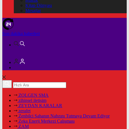
Hukuk
Kitap Dünyası
Mesajlar
Son dakika
haberleri
ZOLGEN SMA
zihinsel iletişim
ZEYDAN KARALAR
zerafet
Zenbilci Sahanın Nabzını Tutmaya Devam Ediyor
Zeka Enerji Merkezi Çalışması
ZAM