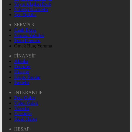
Yayın Akışları Dark
Nöbetçi Eczaneler
Son Dakika
SERVİS 3
Canlı Borsa
Namaz Vakitleri
Puan Durumu
Örnek Burç Yorumu
FİNANSİF
Altınlar
Dövizler
Hisseler
Kripto Paralar
Pariteler
İNTERAKTİF
Foto Galeri
Video Galeri
Yazarlar
Gazeteler
Sıcak Haber
HESAP