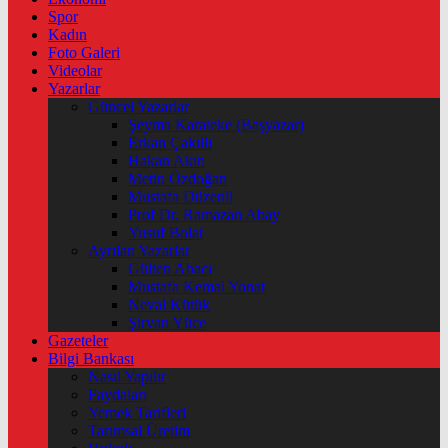
Spor
Kadın
Foto Galeri
Videolar
Yazarlar
Güncel Yazarlar
Şeyma Karateke (Başyazar)
Erkan Çakıllı
Hakan Akın
Metin Özdoğan
Mustafa Düzenli
Prof Dr. Ramazan Abay
Yusuf Bolat
Ayrılan Yazarlar
Gülten Abacı
Mustafa Kemal Yonat
Neval Kütük
Şirvan Yüce
Gazeteler
Bilgi Bankası
Nasıl Yapılır
Faydaları
Yemek Tarifleri
Tarımsal Üretim