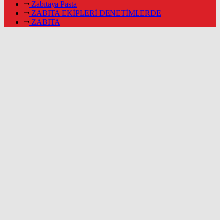
Zabıtaya Pasta
ZABITA EKİPLERİ DENETİMLERDE
ZABITA