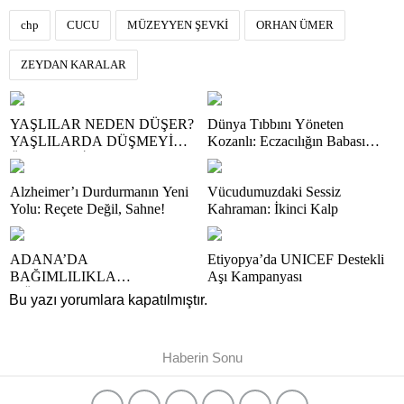
chp
CUCU
MÜZEYYEN ŞEVKİ
ORHAN ÜMER
ZEYDAN KARALAR
YAŞLILAR NEDEN DÜŞER?
Dünya Tıbbını Yöneten
YAŞLILARDA DÜŞMEYİ
Kozanlı: Eczacılığın Babası
ÖNLEMENİN 4 YOLU
Dioscorides
Alzheimer’ı Durdurmanın Yeni
Vücudumuzdaki Sessiz
Yolu: Reçete Değil, Sahne!
Kahraman: İkinci Kalp
ADANA’DA
Etiyopya’da UNICEF Destekli
BAĞIMLILIKLA
Aşı Kampanyası
MÜCADELE
Bu yazı yorumlara kapatılmıştır.
SEFERBERLİĞİ
Haberin Sonu