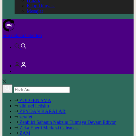
Hukuk
Kitap Dünyası
Mesajlar
Son dakika
haberleri
ZOLGEN SMA
zihinsel iletişim
ZEYDAN KARALAR
zerafet
Zenbilci Sahanın Nabzını Tutmaya Devam Ediyor
Zeka Enerji Merkezi Çalışması
ZAM