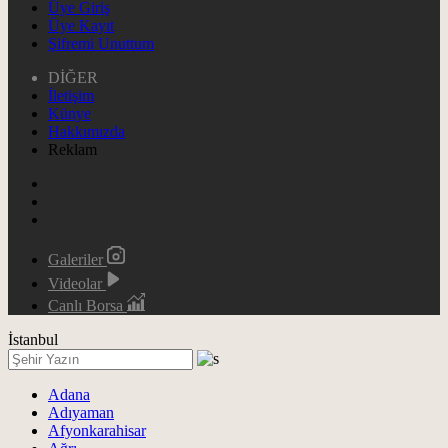
Üye Giriş
Üye Kayıt
Şifremi Unuttum
DİĞER
İletişim
Künye
Hakkımızda
Reklam
Galeriler
Videolar
Canlı Borsa
İstanbul
Adana
Adıyaman
Afyonkarahisar