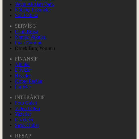
Yayın Akışları Dark
Nöbetçi Eczaneler
Son Dakika
SERVİS 3
Canlı Borsa
Namaz Vakitleri
Puan Durumu
Örnek Burç Yorumu
FİNANSİF
Altınlar
Dövizler
Hisseler
Kripto Paralar
Pariteler
İNTERAKTİF
Foto Galeri
Video Galeri
Yazarlar
Gazeteler
Sıcak Haber
HESAP