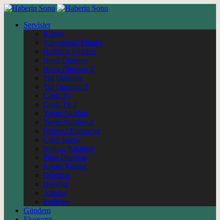
Servisler
Künye
Vizyondaki Filmler
Haftanin Filmleri
Hava Durumu
Hava Durumu 2
Yol Durumu
Yol Durumu 2
Canlı Tv
Canlı Tv 2
Yayın Akışları
Yayın Akışları 2
Nöbetçi Eczaneler
Canlı Borsa
Namaz Vakitleri
Puan Durumu
Kripto Paralar
Dövizler
Hisseler
Altınlar
Pariteler
Gündem
Ekonomi