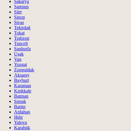
Sakarya
Samsun
Siirt
Sinop
Sivas
Tekirdağ
Tokat
Trabzon
Tunceli
Şanlıurfa
Uşak
Van
Yozgat
Zonguldak
Aksaray
Bayburt
Karaman
Kırıkkale
Batman
Şırnak
Bartın
Ardahan
Iğdır
Yalova
Karabük