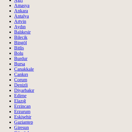
Ağrı
Amasya
Ankara
Antalya
Artvin
Aydın
Balıkesir
Bilecik
Bingöl
Bitlis
Bolu
Burdur
Bursa
Çanakkale
Çankırı
Çorum
Denizli
Diyarbakır
Edirne
Elazığ
Erzincan
Erzurum
Eskişehir
Gaziantep
Giresun