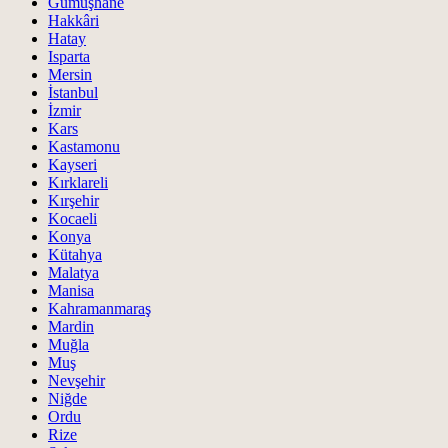
Gümüşhane
Hakkâri
Hatay
Isparta
Mersin
İstanbul
İzmir
Kars
Kastamonu
Kayseri
Kırklareli
Kırşehir
Kocaeli
Konya
Kütahya
Malatya
Manisa
Kahramanmaraş
Mardin
Muğla
Muş
Nevşehir
Niğde
Ordu
Rize