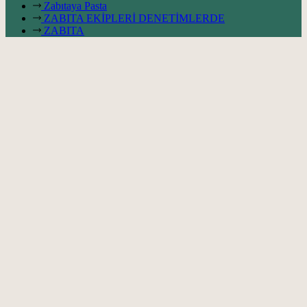
Zabıtaya Pasta
ZABITA EKİPLERİ DENETİMLERDE
ZABITA