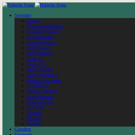
Servisler
Künye
Vizyondaki Filmler
Haftanin Filmleri
Hava Durumu
Hava Durumu 2
Yol Durumu
Yol Durumu 2
Canlı Tv
Canlı Tv 2
Yayın Akışları
Yayın Akışları 2
Nöbetçi Eczaneler
Canlı Borsa
Namaz Vakitleri
Puan Durumu
Kripto Paralar
Dövizler
Hisseler
Altınlar
Pariteler
Gündem
Ekonomi