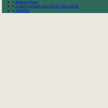
Zabıtaya Pasta
ZABITA EKİPLERİ DENETİMLERDE
ZABITA