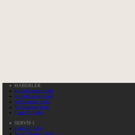
HABERLER
Hava Durumu Light
Hava Durumu Dark
Yol Durumu Light
Yol Durumu Dark
Canlı Tv Light
SERVİS 1
Canlı Tv Dark
Yayın Akışları Light