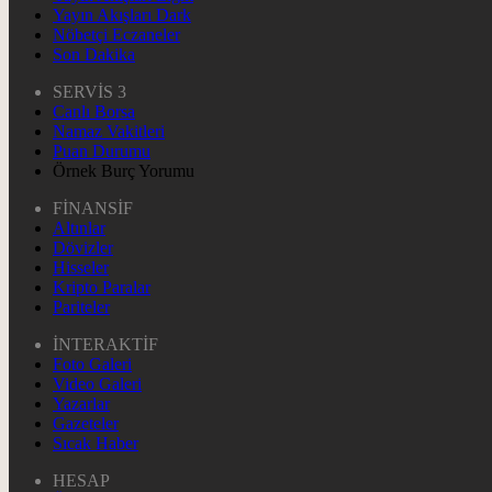
Yayın Akışları Dark
Nöbetçi Eczaneler
Son Dakika
SERVİS 3
Canlı Borsa
Namaz Vakitleri
Puan Durumu
Örnek Burç Yorumu
FİNANSİF
Altınlar
Dövizler
Hisseler
Kripto Paralar
Pariteler
İNTERAKTİF
Foto Galeri
Video Galeri
Yazarlar
Gazeteler
Sıcak Haber
HESAP