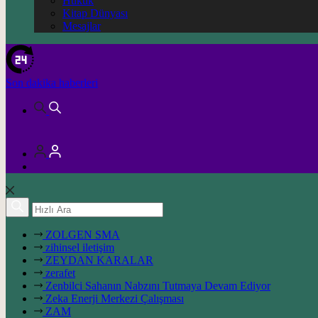
Hukuk
Kitap Dünyası
Mesajlar
Son dakika
haberleri
ZOLGEN SMA
zihinsel iletişim
ZEYDAN KARALAR
zerafet
Zenbilci Sahanın Nabzını Tutmaya Devam Ediyor
Zeka Enerji Merkezi Çalışması
ZAM