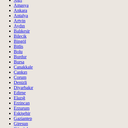
Ağrı
Amasya
Ankara
Antalya
Artvin
Aydın
Balıkesir
Bilecik
Bingöl
Bitlis
Bolu
Burdur
Bursa
Çanakkale
Çankırı
Çorum
Denizli
Diyarbakır
Edirne
Elazığ
Erzincan
Erzurum
Eskişehir
Gaziantep
Giresun