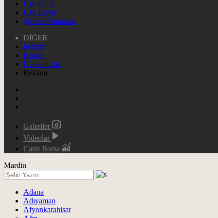
Üye Giriş
Üye Kayıt
Şifremi Unuttum
DİĞER
İletişim
Künye
Hakkımızda
Reklam
Galeriler
Videolar
Canlı Borsa
Mardin
Adana
Adıyaman
Afyonkarahisar