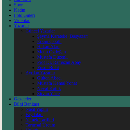
Spor
Kadın
Foto Galeri
Videolar
Yazarlar
Güncel Yazarlar
Şeyma Karateke (Başyazar)
Erkan Çakıllı
Hakan Akın
Metin Özdoğan
Mustafa Düzenli
Prof Dr. Ramazan Abay
Yusuf Bolat
Ayrılan Yazarlar
Gülten Abacı
Mustafa Kemal Yonat
Neval Kütük
Şirvan Yüce
Gazeteler
Bilgi Bankası
Nasıl Yapılır
Faydaları
Yemek Tarifleri
Tarımsal Üretim