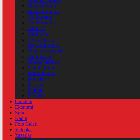
Haftanin Filmleri
Hava Durumu
Hava Durumu 2
Yol Durumu
Yol Durumu 2
Canlı Tv
Canlı Tv 2
Yayın Akışları
Yayın Akışları 2
Nöbetçi Eczaneler
Canlı Borsa
Namaz Vakitleri
Puan Durumu
Kripto Paralar
Dövizler
Hisseler
Altınlar
Pariteler
Gündem
Ekonomi
Spor
Kadın
Foto Galeri
Videolar
Yazarlar