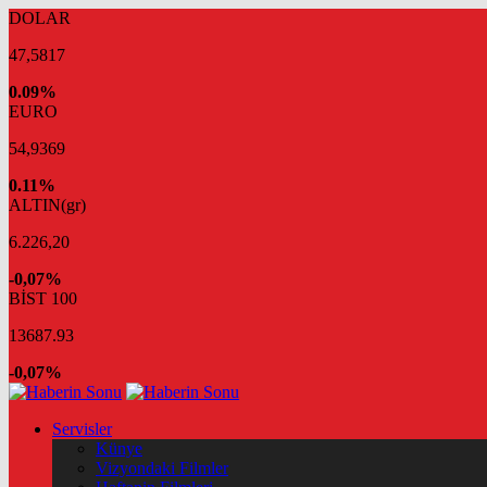
DOLAR
47,5817
0.09%
EURO
54,9369
0.11%
ALTIN(gr)
6.226,20
-0,07%
BİST 100
13687.93
-0,07%
Servisler
Künye
Vizyondaki Filmler