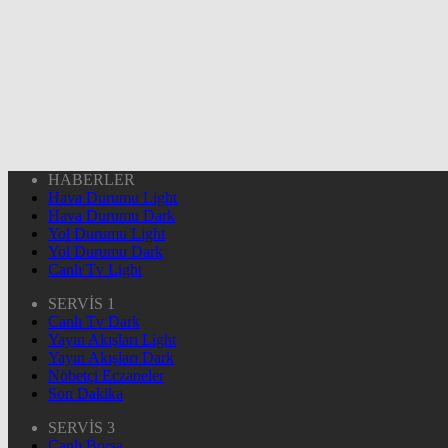
HABERLER
Hava Durumu Light
Hava Durumu Dark
Yol Durumu Light
Yol Durumu Dark
Canlı Tv Light
SERVİS 1
Canlı Tv Dark
Yayın Akışları Light
Yayın Akışları Dark
Nöbetçi Eczaneler
Son Dakika
SERVİS 3
Canlı Borsa