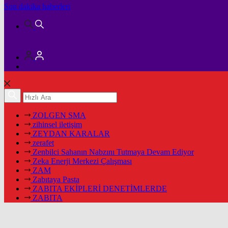
Son dakika
haberleri
ZOLGEN SMA
zihinsel iletişim
ZEYDAN KARALAR
zerafet
Zenbilci Sahanın Nabzını Tutmaya Devam Ediyor
Zeka Enerji Merkezi Çalışması
ZAM
Zabıtaya Pasta
ZABITA EKİPLERİ DENETİMLERDE
ZABITA