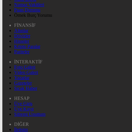
Namaz Vakitleri
Puan Durumu
Örnek Burç Yorumu
FİNANSİF
Altınlar
Dövizler
Hisseler
Kripto Paralar
Pariteler
İNTERAKTİF
Foto Galeri
Video Galeri
Yazarlar
Gazeteler
Sıcak Haber
HESAP
Üye Giriş
Üye Kayıt
Şifremi Unuttum
DİĞER
İletişim