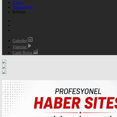
Künye
Hakkımızda
Reklam
Galeriler
Videolar
Canlı Borsa