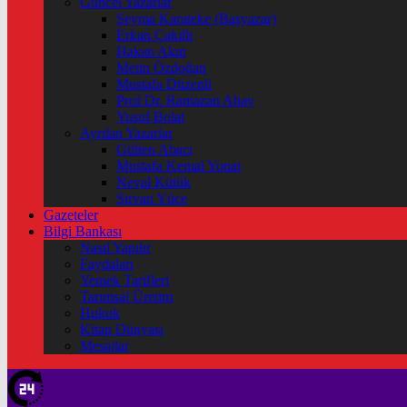
Güncel Yazarlar
Şeyma Karateke (Başyazar)
Erkan Çakıllı
Hakan Akın
Metin Özdoğan
Mustafa Düzenli
Prof Dr. Ramazan Abay
Yusuf Bolat
Ayrılan Yazarlar
Gülten Abacı
Mustafa Kemal Yonat
Neval Kütük
Şirvan Yüce
Gazeteler
Bilgi Bankası
Nasıl Yapılır
Faydaları
Yemek Tarifleri
Tarımsal Üretim
Hukuk
Kitap Dünyası
Mesajlar