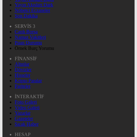
Yayın Akışları Dark
Nöbetçi Eczaneler
Son Dakika
SERVİS 3
Canlı Borsa
Namaz Vakitleri
Puan Durumu
Örnek Burç Yorumu
FİNANSİF
Altınlar
Dövizler
Hisseler
Kripto Paralar
Pariteler
İNTERAKTİF
Foto Galeri
Video Galeri
Yazarlar
Gazeteler
Sıcak Haber
HESAP