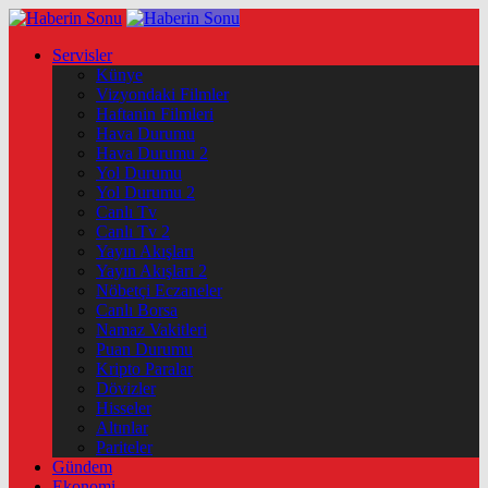
Servisler
Künye
Vizyondaki Filmler
Haftanin Filmleri
Hava Durumu
Hava Durumu 2
Yol Durumu
Yol Durumu 2
Canlı Tv
Canlı Tv 2
Yayın Akışları
Yayın Akışları 2
Nöbetçi Eczaneler
Canlı Borsa
Namaz Vakitleri
Puan Durumu
Kripto Paralar
Dövizler
Hisseler
Altınlar
Pariteler
Gündem
Ekonomi