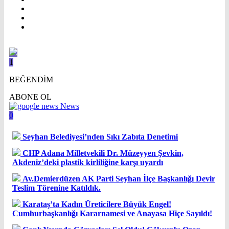
1
BEĞENDİM
ABONE OL
News
0
Seyhan Belediyesi’nden Sıkı Zabıta Denetimi
CHP Adana Milletvekili Dr. Müzeyyen Şevkin,
Akdeniz’deki plastik kirliliğine karşı uyardı
Av.Demierdüzen AK Parti Seyhan İlçe Başkanlığı Devir
Teslim Törenine Katıldık.
Karataş’ta Kadın Üreticilere Büyük Engel!
Cumhurbaşkanlığı Kararnamesi ve Anayasa Hiçe Sayıldı!