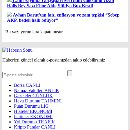
Canlı Yayında Gözyaşları Sel Oldu! Göksunlu Ozan
Halis Bey Sazı Eline Aldı, Stüdyo Buz Kesti!
Ayhan Barut’tan faiz, enflasyon ve zam tepkisi “Sebep
AKP, bedeli halk ödüyor”
Bu yazı yorumlara kapatılmıştır.
Haberleri güncel olarak e-postanızdan takip edebilirsiniz !
Borsa
CANLI
Namaz Vakitleri
ANLIK
Gazeteler
GÜNLÜK
Hava Durumu
TAHMİNİ
Puan Durumu
LİG
Hisseler
EKONOMİ
Pariteler
EKONOMİ
Yol Durumu
TRAFİK
Kripto Paralar
CANLI