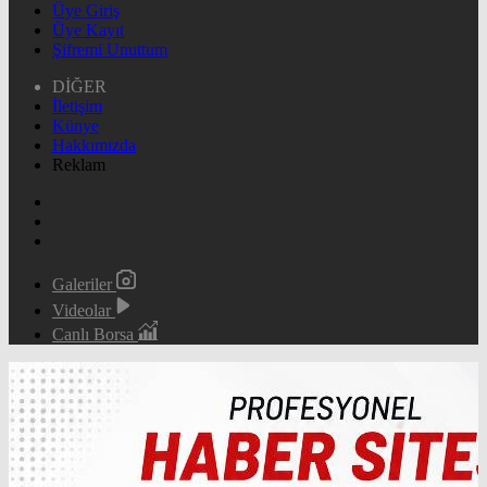
Üye Giriş
Üye Kayıt
Şifremi Unuttum
DİĞER
İletişim
Künye
Hakkımızda
Reklam
Galeriler
Videolar
Canlı Borsa