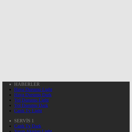
HABERLER
Hava Durumu Light
Hava Durumu Dark
Yol Durumu Light
Yol Durumu Dark
Canlı Tv Light
SERVİS 1
Canlı Tv Dark
Yayın Akışları Light