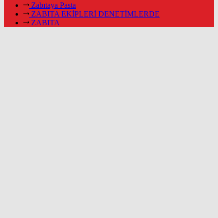
Zabıtaya Pasta
ZABITA EKİPLERİ DENETİMLERDE
ZABITA