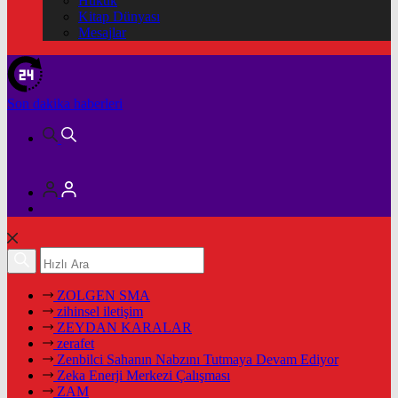
Hukuk
Kitap Dünyası
Mesajlar
Son dakika
haberleri
ZOLGEN SMA
zihinsel iletişim
ZEYDAN KARALAR
zerafet
Zenbilci Sahanın Nabzını Tutmaya Devam Ediyor
Zeka Enerji Merkezi Çalışması
ZAM