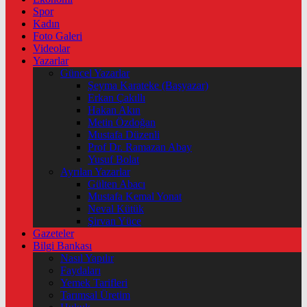
Spor
Kadın
Foto Galeri
Videolar
Yazarlar
Güncel Yazarlar
Şeyma Karateke (Başyazar)
Erkan Çakıllı
Hakan Akın
Metin Özdoğan
Mustafa Düzenli
Prof Dr. Ramazan Abay
Yusuf Bolat
Ayrılan Yazarlar
Gülten Abacı
Mustafa Kemal Yonat
Neval Kütük
Şirvan Yüce
Gazeteler
Bilgi Bankası
Nasıl Yapılır
Faydaları
Yemek Tarifleri
Tarımsal Üretim