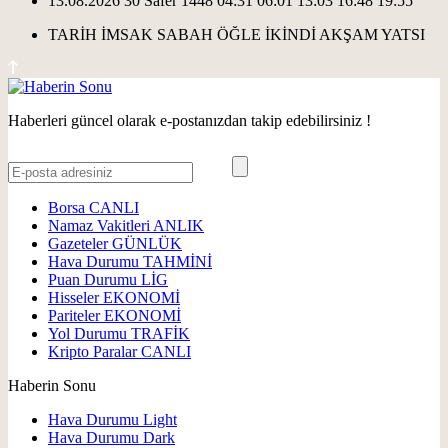
13.08.2026
30 Safer 1448
04:31
06:01
13:03
16:48
19:55
TARİH
İMSAK
SABAH
ÖĞLE
İKİNDİ
AKŞAM
YATSI
Haberleri güncel olarak e-postanızdan takip edebilirsiniz !
Borsa
CANLI
Namaz Vakitleri
ANLIK
Gazeteler
GÜNLÜK
Hava Durumu
TAHMİNİ
Puan Durumu
LİG
Hisseler
EKONOMİ
Pariteler
EKONOMİ
Yol Durumu
TRAFİK
Kripto Paralar
CANLI
Haberin Sonu
Hava Durumu Light
Hava Durumu Dark