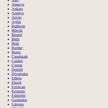
Ağrı
Amasya
Ankara
Antalya
Artvin
Aydın
Balıkesir
Bilecik
Bingöl
Bitlis
Bolu
Burdur
Bursa
Çanakkale
Çankırı
Çorum
Denizli
Diyarbakır
Edirne
Elazığ
Erzincan
Erzurum
Eskişehir
Gaziantep
Giresun