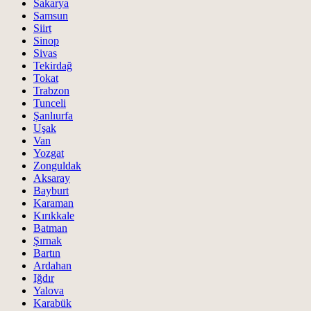
Sakarya
Samsun
Siirt
Sinop
Sivas
Tekirdağ
Tokat
Trabzon
Tunceli
Şanlıurfa
Uşak
Van
Yozgat
Zonguldak
Aksaray
Bayburt
Karaman
Kırıkkale
Batman
Şırnak
Bartın
Ardahan
Iğdır
Yalova
Karabük