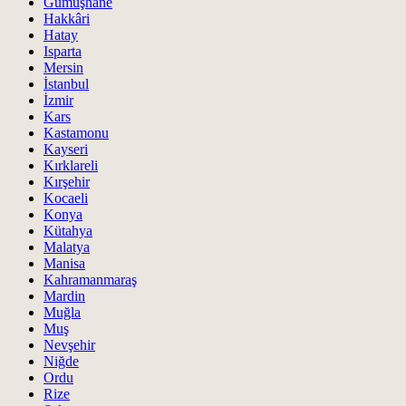
Gümüşhane
Hakkâri
Hatay
Isparta
Mersin
İstanbul
İzmir
Kars
Kastamonu
Kayseri
Kırklareli
Kırşehir
Kocaeli
Konya
Kütahya
Malatya
Manisa
Kahramanmaraş
Mardin
Muğla
Muş
Nevşehir
Niğde
Ordu
Rize