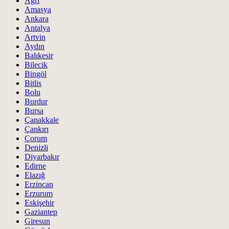
Ağrı
Amasya
Ankara
Antalya
Artvin
Aydın
Balıkesir
Bilecik
Bingöl
Bitlis
Bolu
Burdur
Bursa
Çanakkale
Çankırı
Çorum
Denizli
Diyarbakır
Edirne
Elazığ
Erzincan
Erzurum
Eskişehir
Gaziantep
Giresun