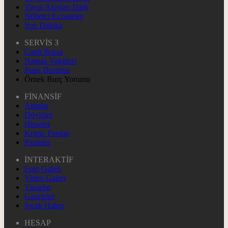
Yayın Akışları Dark
Nöbetçi Eczaneler
Son Dakika
SERVİS 3
Canlı Borsa
Namaz Vakitleri
Puan Durumu
Örnek Burç Yorumu
FİNANSİF
Altınlar
Dövizler
Hisseler
Kripto Paralar
Pariteler
İNTERAKTİF
Foto Galeri
Video Galeri
Yazarlar
Gazeteler
Sıcak Haber
HESAP