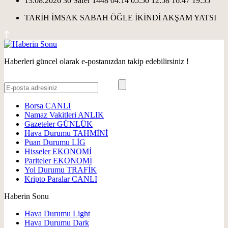
13.08.2026
30 Safer 1448
04:14
05:50
12:58
16:47
19:55
TARİH
İMSAK
SABAH
ÖĞLE
İKİNDİ
AKŞAM
YATSI
Haberleri güncel olarak e-postanızdan takip edebilirsiniz !
Borsa
CANLI
Namaz Vakitleri
ANLIK
Gazeteler
GÜNLÜK
Hava Durumu
TAHMİNİ
Puan Durumu
LİG
Hisseler
EKONOMİ
Pariteler
EKONOMİ
Yol Durumu
TRAFİK
Kripto Paralar
CANLI
Haberin Sonu
Hava Durumu Light
Hava Durumu Dark