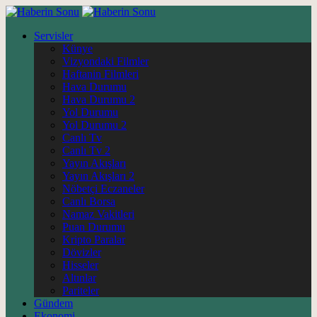
Servisler
Künye
Vizyondaki Filmler
Haftanin Filmleri
Hava Durumu
Hava Durumu 2
Yol Durumu
Yol Durumu 2
Canlı Tv
Canlı Tv 2
Yayın Akışları
Yayın Akışları 2
Nöbetçi Eczaneler
Canlı Borsa
Namaz Vakitleri
Puan Durumu
Kripto Paralar
Dövizler
Hisseler
Altınlar
Pariteler
Gündem
Ekonomi