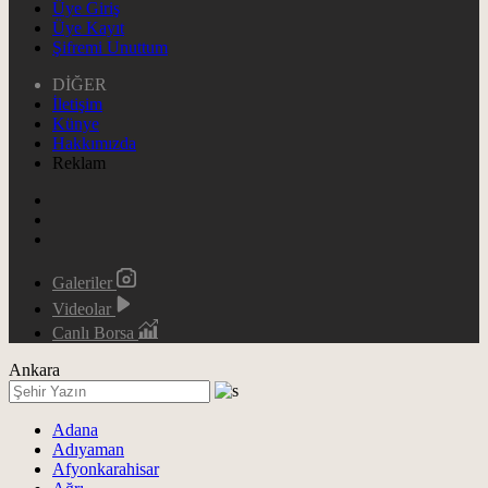
Üye Giriş
Üye Kayıt
Şifremi Unuttum
DİĞER
İletişim
Künye
Hakkımızda
Reklam
Galeriler
Videolar
Canlı Borsa
Ankara
Adana
Adıyaman
Afyonkarahisar