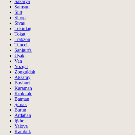
Sakarya
Samsun
Siirt
Sinop
Sivas
Tekirdağ
Tokat
Trabzon
Tunceli
Şanlıurfa
Uşak
Van
Yozgat
Zonguldak
Aksaray
Bayburt
Karaman
Kırıkkale
Batman
Şırnak
Bartın
Ardahan
Iğdır
Yalova
Karabük