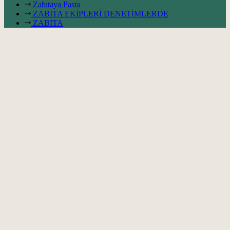
Zabıtaya Pasta
ZABITA EKİPLERİ DENETİMLERDE
ZABITA