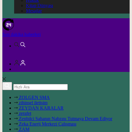
Hukuk
Kitap Dünyası
Mesajlar
Son dakika
haberleri
ZOLGEN SMA
zihinsel iletişim
ZEYDAN KARALAR
zerafet
Zenbilci Sahanın Nabzını Tutmaya Devam Ediyor
Zeka Enerji Merkezi Çalışması
ZAM