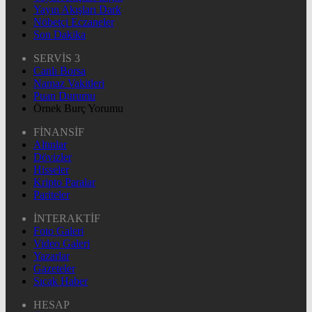
Yayın Akışları Dark
Nöbetçi Eczaneler
Son Dakika
SERVİS 3
Canlı Borsa
Namaz Vakitleri
Puan Durumu
Örnek Burç Yorumu
FİNANSİF
Altınlar
Dövizler
Hisseler
Kripto Paralar
Pariteler
İNTERAKTİF
Foto Galeri
Video Galeri
Yazarlar
Gazeteler
Sıcak Haber
HESAP