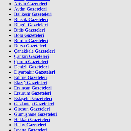
Artvin
Gazeteleri
Aydın
Gazeteleri
Balıkesir
Gazeteleri
Bilecik
Gazeteleri
Bingöl
Gazeteleri
Bitlis
Gazeteleri
Bolu
Gazeteleri
Burdur
Gazeteleri
Bursa
Gazeteleri
Çanakkale
Gazeteleri
Çankırı
Gazeteleri
Çorum
Gazeteleri
Denizli
Gazeteleri
Diyarbakır
Gazeteleri
Edirne
Gazeteleri
Elazığ
Gazeteleri
Erzincan
Gazeteleri
Erzurum
Gazeteleri
Eskişehir
Gazeteleri
Gaziantep
Gazeteleri
Giresun
Gazeteleri
Gümüşhane
Gazeteleri
Hakkâri
Gazeteleri
Hatay
Gazeteleri
Isparta
Gazeteleri