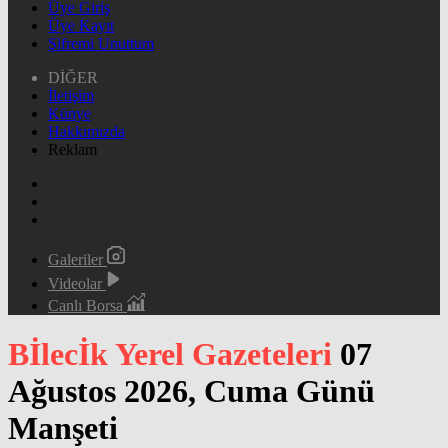
Üye Giriş
Üye Kayıt
Şifremi Unuttum
DİĞER
İletişim
Künye
Hakkımızda
Reklam
Galeriler
Videolar
Canlı Borsa
Bİlecİk Yerel Gazeteleri
07
Ağustos 2026, Cuma Günü
Manşeti