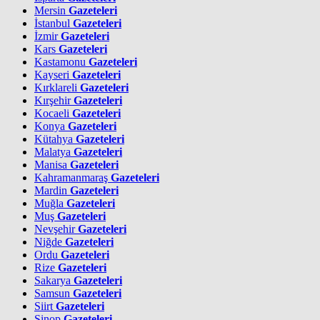
Mersin
Gazeteleri
İstanbul
Gazeteleri
İzmir
Gazeteleri
Kars
Gazeteleri
Kastamonu
Gazeteleri
Kayseri
Gazeteleri
Kırklareli
Gazeteleri
Kırşehir
Gazeteleri
Kocaeli
Gazeteleri
Konya
Gazeteleri
Kütahya
Gazeteleri
Malatya
Gazeteleri
Manisa
Gazeteleri
Kahramanmaraş
Gazeteleri
Mardin
Gazeteleri
Muğla
Gazeteleri
Muş
Gazeteleri
Nevşehir
Gazeteleri
Niğde
Gazeteleri
Ordu
Gazeteleri
Rize
Gazeteleri
Sakarya
Gazeteleri
Samsun
Gazeteleri
Siirt
Gazeteleri
Sinop
Gazeteleri