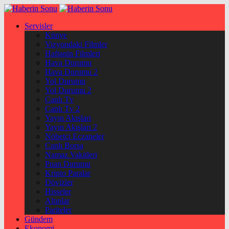
Servisler
Künye
Vizyondaki Filmler
Haftanin Filmleri
Hava Durumu
Hava Durumu 2
Yol Durumu
Yol Durumu 2
Canlı Tv
Canlı Tv 2
Yayın Akışları
Yayın Akışları 2
Nöbetçi Eczaneler
Canlı Borsa
Namaz Vakitleri
Puan Durumu
Kripto Paralar
Dövizler
Hisseler
Altınlar
Pariteler
Gündem
Ekonomi