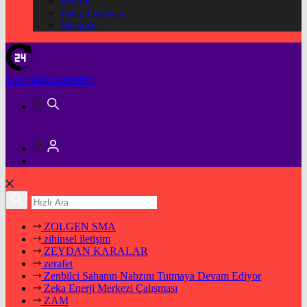
Hukuk
Kitap Dünyası
Mesajlar
Son dakika
haberleri
ZOLGEN SMA
zihinsel iletişim
ZEYDAN KARALAR
zerafet
Zenbilci Sahanın Nabzını Tutmaya Devam Ediyor
Zeka Enerji Merkezi Çalışması
ZAM