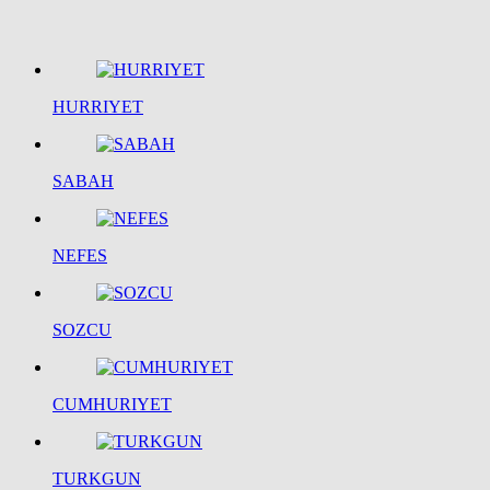
HURRIYET
SABAH
NEFES
SOZCU
CUMHURIYET
TURKGUN