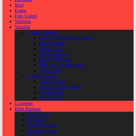
Spor
Kadın
Foto Galeri
Videolar
Yazarlar
Güncel Yazarlar
Şeyma Karateke (Başyazar)
Erkan Çakıllı
Hakan Akın
Metin Özdoğan
Mustafa Düzenli
Prof Dr. Ramazan Abay
Yusuf Bolat
Ayrılan Yazarlar
Gülten Abacı
Mustafa Kemal Yonat
Neval Kütük
Şirvan Yüce
Gazeteler
Bilgi Bankası
Nasıl Yapılır
Faydaları
Yemek Tarifleri
Tarımsal Üretim