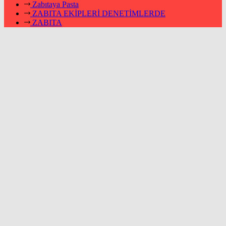
Zabıtaya Pasta
ZABITA EKİPLERİ DENETİMLERDE
ZABITA