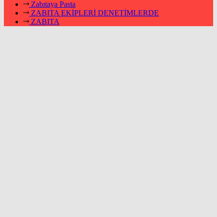
Zabıtaya Pasta
ZABITA EKİPLERİ DENETİMLERDE
ZABITA