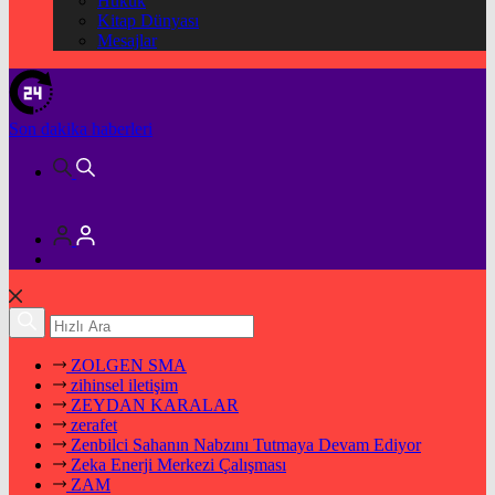
Hukuk
Kitap Dünyası
Mesajlar
Son dakika
haberleri
ZOLGEN SMA
zihinsel iletişim
ZEYDAN KARALAR
zerafet
Zenbilci Sahanın Nabzını Tutmaya Devam Ediyor
Zeka Enerji Merkezi Çalışması
ZAM