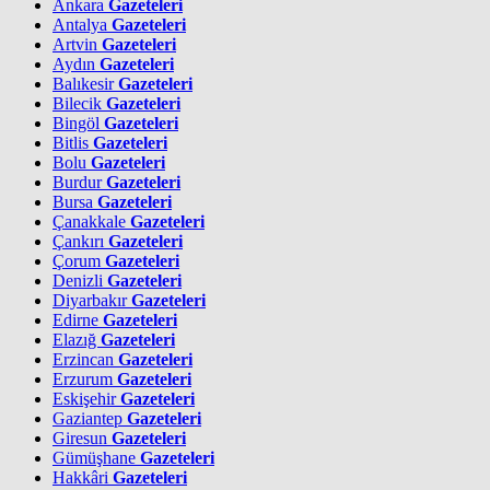
Ankara
Gazeteleri
Antalya
Gazeteleri
Artvin
Gazeteleri
Aydın
Gazeteleri
Balıkesir
Gazeteleri
Bilecik
Gazeteleri
Bingöl
Gazeteleri
Bitlis
Gazeteleri
Bolu
Gazeteleri
Burdur
Gazeteleri
Bursa
Gazeteleri
Çanakkale
Gazeteleri
Çankırı
Gazeteleri
Çorum
Gazeteleri
Denizli
Gazeteleri
Diyarbakır
Gazeteleri
Edirne
Gazeteleri
Elazığ
Gazeteleri
Erzincan
Gazeteleri
Erzurum
Gazeteleri
Eskişehir
Gazeteleri
Gaziantep
Gazeteleri
Giresun
Gazeteleri
Gümüşhane
Gazeteleri
Hakkâri
Gazeteleri