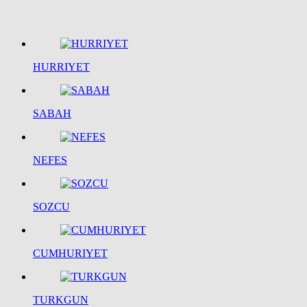
HURRIYET
SABAH
NEFES
SOZCU
CUMHURIYET
TURKGUN