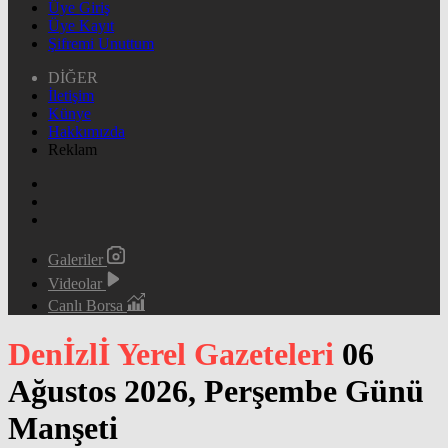
Üye Giriş
Üye Kayıt
Şifremi Unuttum
DİĞER
İletişim
Künye
Hakkımızda
Reklam
Galeriler
Videolar
Canlı Borsa
Denİzlİ Yerel Gazeteleri
06
Ağustos 2026, Perşembe Günü
Manşeti