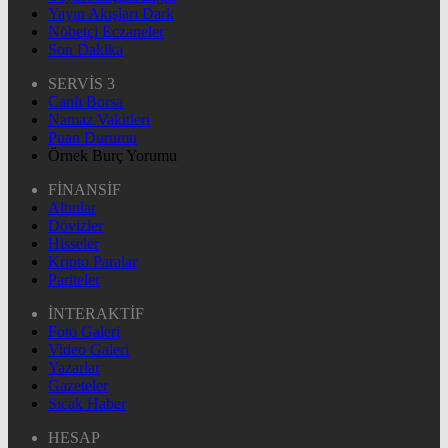
Yayın Akışları Dark
Nöbetçi Eczaneler
Son Dakika
SERVİS 3
Canlı Borsa
Namaz Vakitleri
Puan Durumu
Örnek Burç Yorumu
FİNANSİF
Altınlar
Dövizler
Hisseler
Kripto Paralar
Pariteler
İNTERAKTİF
Foto Galeri
Video Galeri
Yazarlar
Gazeteler
Sıcak Haber
HESAP