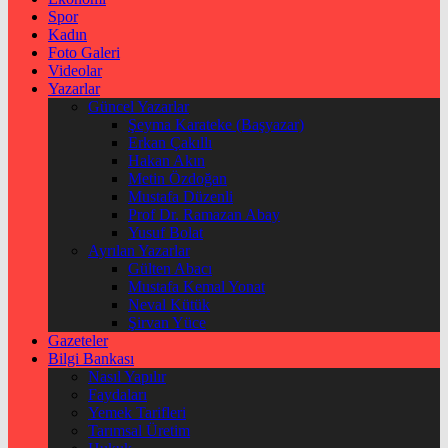
Spor
Kadın
Foto Galeri
Videolar
Yazarlar
Güncel Yazarlar
Şeyma Karateke (Başyazar)
Erkan Çakıllı
Hakan Akın
Metin Özdoğan
Mustafa Düzenli
Prof Dr. Ramazan Abay
Yusuf Bolat
Ayrılan Yazarlar
Gülten Abacı
Mustafa Kemal Yonat
Neval Kütük
Şirvan Yüce
Gazeteler
Bilgi Bankası
Nasıl Yapılır
Faydaları
Yemek Tarifleri
Tarımsal Üretim