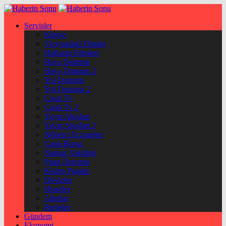
Servisler
Künye
Vizyondaki Filmler
Haftanin Filmleri
Hava Durumu
Hava Durumu 2
Yol Durumu
Yol Durumu 2
Canlı Tv
Canlı Tv 2
Yayın Akışları
Yayın Akışları 2
Nöbetçi Eczaneler
Canlı Borsa
Namaz Vakitleri
Puan Durumu
Kripto Paralar
Dövizler
Hisseler
Altınlar
Pariteler
Gündem
Ekonomi