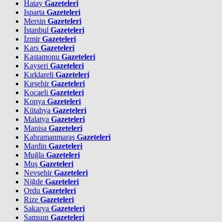
Hatay
Gazeteleri
Isparta
Gazeteleri
Mersin
Gazeteleri
İstanbul
Gazeteleri
İzmir
Gazeteleri
Kars
Gazeteleri
Kastamonu
Gazeteleri
Kayseri
Gazeteleri
Kırklareli
Gazeteleri
Kırşehir
Gazeteleri
Kocaeli
Gazeteleri
Konya
Gazeteleri
Kütahya
Gazeteleri
Malatya
Gazeteleri
Manisa
Gazeteleri
Kahramanmaraş
Gazeteleri
Mardin
Gazeteleri
Muğla
Gazeteleri
Muş
Gazeteleri
Nevşehir
Gazeteleri
Niğde
Gazeteleri
Ordu
Gazeteleri
Rize
Gazeteleri
Sakarya
Gazeteleri
Samsun
Gazeteleri