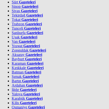
Siirt
Gazeteleri
Sinop
Gazeteleri
Sivas
Gazeteleri
Tekirdağ
Gazeteleri
Tokat
Gazeteleri
Trabzon
Gazeteleri
Tunceli
Gazeteleri
Şanlıurfa
Gazeteleri
Uşak
Gazeteleri
Van
Gazeteleri
Yozgat
Gazeteleri
Zonguldak
Gazeteleri
Aksaray
Gazeteleri
Bayburt
Gazeteleri
Karaman
Gazeteleri
Kırıkkale
Gazeteleri
Batman
Gazeteleri
Şırnak
Gazeteleri
Bartın
Gazeteleri
Ardahan
Gazeteleri
Iğdır
Gazeteleri
Yalova
Gazeteleri
Karabük
Gazeteleri
Kilis
Gazeteleri
Osmaniye
Gazeteleri