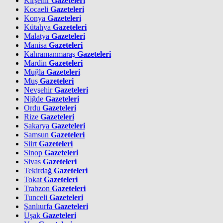
Kırşehir
Gazeteleri
Kocaeli
Gazeteleri
Konya
Gazeteleri
Kütahya
Gazeteleri
Malatya
Gazeteleri
Manisa
Gazeteleri
Kahramanmaraş
Gazeteleri
Mardin
Gazeteleri
Muğla
Gazeteleri
Muş
Gazeteleri
Nevşehir
Gazeteleri
Niğde
Gazeteleri
Ordu
Gazeteleri
Rize
Gazeteleri
Sakarya
Gazeteleri
Samsun
Gazeteleri
Siirt
Gazeteleri
Sinop
Gazeteleri
Sivas
Gazeteleri
Tekirdağ
Gazeteleri
Tokat
Gazeteleri
Trabzon
Gazeteleri
Tunceli
Gazeteleri
Şanlıurfa
Gazeteleri
Uşak
Gazeteleri