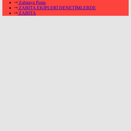
Zabıtaya Pasta
ZABITA EKİPLERİ DENETİMLERDE
ZABITA