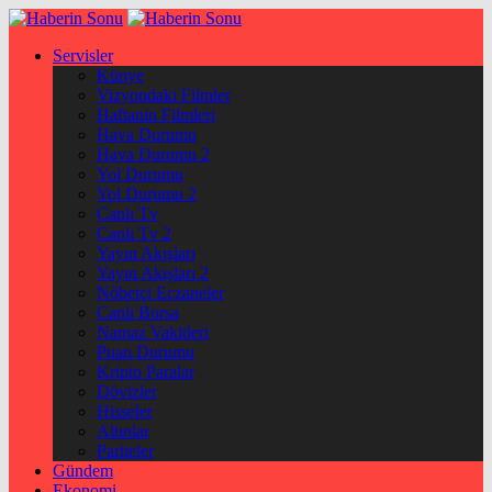
Servisler
Künye
Vizyondaki Filmler
Haftanin Filmleri
Hava Durumu
Hava Durumu 2
Yol Durumu
Yol Durumu 2
Canlı Tv
Canlı Tv 2
Yayın Akışları
Yayın Akışları 2
Nöbetçi Eczaneler
Canlı Borsa
Namaz Vakitleri
Puan Durumu
Kripto Paralar
Dövizler
Hisseler
Altınlar
Pariteler
Gündem
Ekonomi