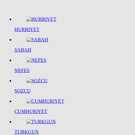
HURRIYET
SABAH
NEFES
SOZCU
CUMHURIYET
TURKGUN