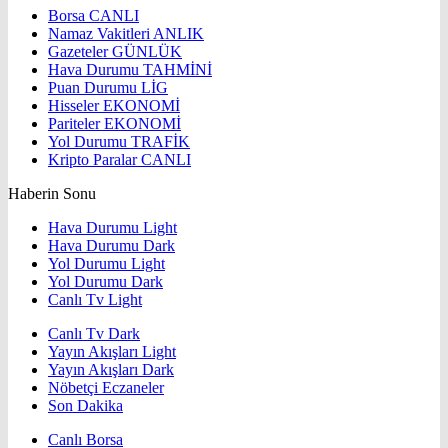
Borsa
CANLI
Namaz Vakitleri
ANLIK
Gazeteler
GÜNLÜK
Hava Durumu
TAHMİNİ
Puan Durumu
LİG
Hisseler
EKONOMİ
Pariteler
EKONOMİ
Yol Durumu
TRAFİK
Kripto Paralar
CANLI
Haberin Sonu
Hava Durumu Light
Hava Durumu Dark
Yol Durumu Light
Yol Durumu Dark
Canlı Tv Light
Canlı Tv Dark
Yayın Akışları Light
Yayın Akışları Dark
Nöbetçi Eczaneler
Son Dakika
Canlı Borsa