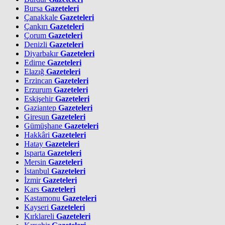
Bursa
Gazeteleri
Çanakkale
Gazeteleri
Çankırı
Gazeteleri
Çorum
Gazeteleri
Denizli
Gazeteleri
Diyarbakır
Gazeteleri
Edirne
Gazeteleri
Elazığ
Gazeteleri
Erzincan
Gazeteleri
Erzurum
Gazeteleri
Eskişehir
Gazeteleri
Gaziantep
Gazeteleri
Giresun
Gazeteleri
Gümüşhane
Gazeteleri
Hakkâri
Gazeteleri
Hatay
Gazeteleri
Isparta
Gazeteleri
Mersin
Gazeteleri
İstanbul
Gazeteleri
İzmir
Gazeteleri
Kars
Gazeteleri
Kastamonu
Gazeteleri
Kayseri
Gazeteleri
Kırklareli
Gazeteleri