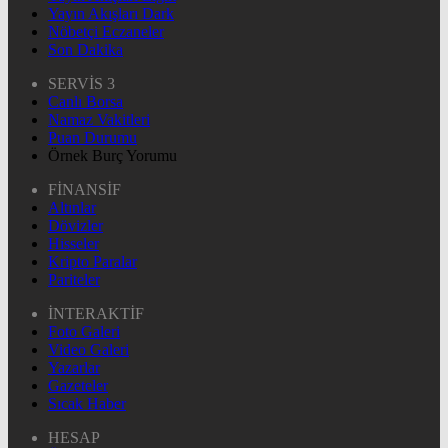
Yayın Akışları Dark
Nöbetçi Eczaneler
Son Dakika
SERVİS 3
Canlı Borsa
Namaz Vakitleri
Puan Durumu
Örnek Burç Yorumu
FİNANSİF
Altınlar
Dövizler
Hisseler
Kripto Paralar
Pariteler
İNTERAKTİF
Foto Galeri
Video Galeri
Yazarlar
Gazeteler
Sıcak Haber
HESAP