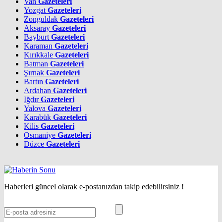
Van
Gazeteleri
Yozgat
Gazeteleri
Zonguldak
Gazeteleri
Aksaray
Gazeteleri
Bayburt
Gazeteleri
Karaman
Gazeteleri
Kırıkkale
Gazeteleri
Batman
Gazeteleri
Şırnak
Gazeteleri
Bartın
Gazeteleri
Ardahan
Gazeteleri
Iğdır
Gazeteleri
Yalova
Gazeteleri
Karabük
Gazeteleri
Kilis
Gazeteleri
Osmaniye
Gazeteleri
Düzce
Gazeteleri
Haberleri güncel olarak e-postanızdan takip edebilirsiniz !