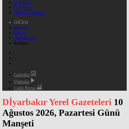
Üye Giriş
Üye Kayıt
Şifremi Unuttum
DİĞER
İletişim
Künye
Hakkımızda
Reklam
Galeriler
Videolar
Canlı Borsa
Dİyarbakır Yerel Gazeteleri
10
Ağustos 2026, Pazartesi Günü
Manşeti