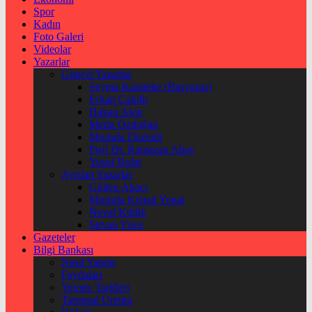
Spor
Kadın
Foto Galeri
Videolar
Yazarlar
Güncel Yazarlar
Şeyma Karateke (Başyazar)
Erkan Çakıllı
Hakan Akın
Metin Özdoğan
Mustafa Düzenli
Prof Dr. Ramazan Abay
Yusuf Bolat
Ayrılan Yazarlar
Gülten Abacı
Mustafa Kemal Yonat
Neval Kütük
Şirvan Yüce
Gazeteler
Bilgi Bankası
Nasıl Yapılır
Faydaları
Yemek Tarifleri
Tarımsal Üretim