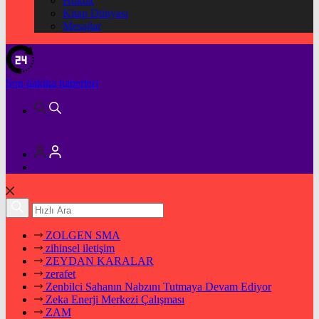
Hukuk
Kitap Dünyası
Mesajlar
Son dakika
haberleri
ZOLGEN SMA
zihinsel iletişim
ZEYDAN KARALAR
zerafet
Zenbilci Sahanın Nabzını Tutmaya Devam Ediyor
Zeka Enerji Merkezi Çalışması
ZAM