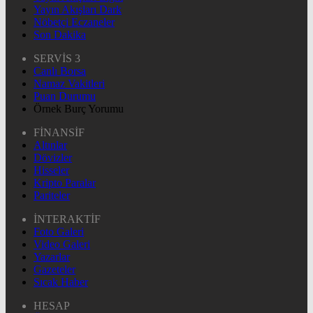
Yayın Akışları Dark
Nöbetçi Eczaneler
Son Dakika
SERVİS 3
Canlı Borsa
Namaz Vakitleri
Puan Durumu
Örnek Burç Yorumu
FİNANSİF
Altınlar
Dövizler
Hisseler
Kripto Paralar
Pariteler
İNTERAKTİF
Foto Galeri
Video Galeri
Yazarlar
Gazeteler
Sıcak Haber
HESAP