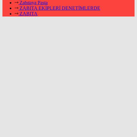
Zabıtaya Pasta
ZABITA EKİPLERİ DENETİMLERDE
ZABITA