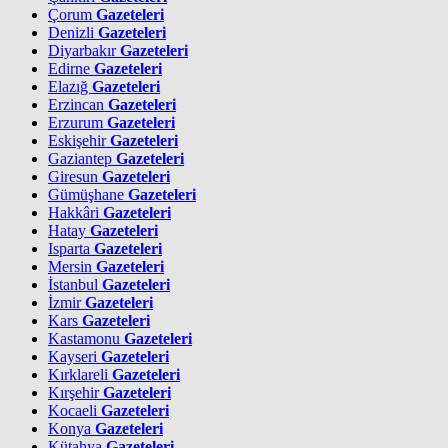
Çorum
Gazeteleri
Denizli
Gazeteleri
Diyarbakır
Gazeteleri
Edirne
Gazeteleri
Elazığ
Gazeteleri
Erzincan
Gazeteleri
Erzurum
Gazeteleri
Eskişehir
Gazeteleri
Gaziantep
Gazeteleri
Giresun
Gazeteleri
Gümüşhane
Gazeteleri
Hakkâri
Gazeteleri
Hatay
Gazeteleri
Isparta
Gazeteleri
Mersin
Gazeteleri
İstanbul
Gazeteleri
İzmir
Gazeteleri
Kars
Gazeteleri
Kastamonu
Gazeteleri
Kayseri
Gazeteleri
Kırklareli
Gazeteleri
Kırşehir
Gazeteleri
Kocaeli
Gazeteleri
Konya
Gazeteleri
Kütahya
Gazeteleri