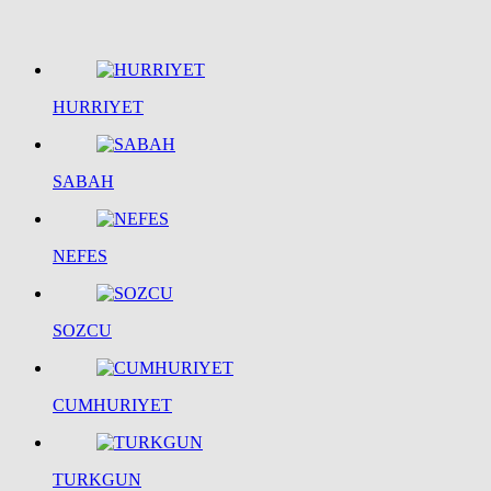
HURRIYET
SABAH
NEFES
SOZCU
CUMHURIYET
TURKGUN