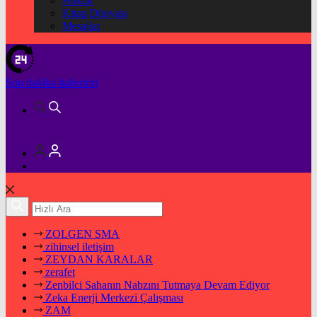
Hukuk
Kitap Dünyası
Mesajlar
Son dakika
haberleri
ZOLGEN SMA
zihinsel iletişim
ZEYDAN KARALAR
zerafet
Zenbilci Sahanın Nabzını Tutmaya Devam Ediyor
Zeka Enerji Merkezi Çalışması
ZAM