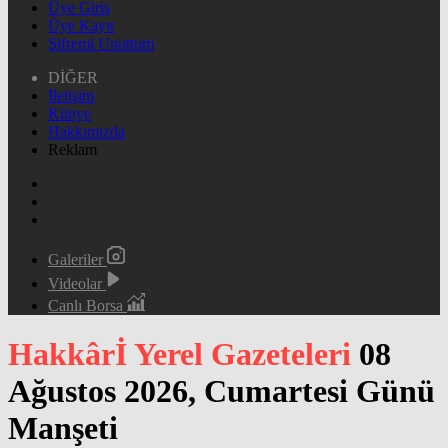
Üye Giriş
Üye Kayıt
Şifremi Unuttum
DİĞER
İletişim
Künye
Hakkımızda
Reklam
Galeriler
Videolar
Canlı Borsa
Hakkârİ Yerel Gazeteleri
08
Ağustos 2026, Cumartesi Günü
Manşeti