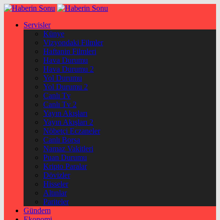
Servisler
Künye
Vizyondaki Filmler
Haftanin Filmleri
Hava Durumu
Hava Durumu 2
Yol Durumu
Yol Durumu 2
Canlı Tv
Canlı Tv 2
Yayın Akışları
Yayın Akışları 2
Nöbetçi Eczaneler
Canlı Borsa
Namaz Vakitleri
Puan Durumu
Kripto Paralar
Dövizler
Hisseler
Altınlar
Pariteler
Gündem
Ekonomi