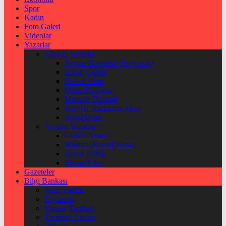
Spor
Kadın
Foto Galeri
Videolar
Yazarlar
Güncel Yazarlar
Şeyma Karateke (Başyazar)
Erkan Çakıllı
Hakan Akın
Metin Özdoğan
Mustafa Düzenli
Prof Dr. Ramazan Abay
Yusuf Bolat
Ayrılan Yazarlar
Gülten Abacı
Mustafa Kemal Yonat
Neval Kütük
Şirvan Yüce
Gazeteler
Bilgi Bankası
Nasıl Yapılır
Faydaları
Yemek Tarifleri
Tarımsal Üretim