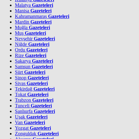
Malatya
Gazeteleri
Manisa
Gazeteleri
Kahramanmaraş
Gazeteleri
Mardin
Gazeteleri
Muğla
Gazeteleri
Muş
Gazeteleri
Nevşehir
Gazeteleri
Niğde
Gazeteleri
Ordu
Gazeteleri
Rize
Gazeteleri
Sakarya
Gazeteleri
Samsun
Gazeteleri
Siirt
Gazeteleri
Sinop
Gazeteleri
Sivas
Gazeteleri
Tekirdağ
Gazeteleri
Tokat
Gazeteleri
Trabzon
Gazeteleri
Tunceli
Gazeteleri
Şanlıurfa
Gazeteleri
Uşak
Gazeteleri
Van
Gazeteleri
Yozgat
Gazeteleri
Zonguldak
Gazeteleri