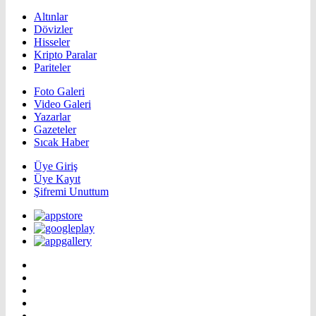
Altınlar
Dövizler
Hisseler
Kripto Paralar
Pariteler
Foto Galeri
Video Galeri
Yazarlar
Gazeteler
Sıcak Haber
Üye Giriş
Üye Kayıt
Şifremi Unuttum