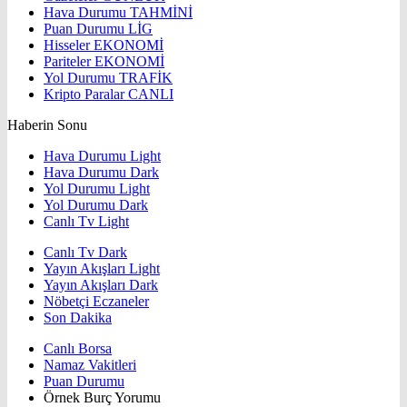
Hava Durumu
TAHMİNİ
Puan Durumu
LİG
Hisseler
EKONOMİ
Pariteler
EKONOMİ
Yol Durumu
TRAFİK
Kripto Paralar
CANLI
Haberin Sonu
Hava Durumu Light
Hava Durumu Dark
Yol Durumu Light
Yol Durumu Dark
Canlı Tv Light
Canlı Tv Dark
Yayın Akışları Light
Yayın Akışları Dark
Nöbetçi Eczaneler
Son Dakika
Canlı Borsa
Namaz Vakitleri
Puan Durumu
Örnek Burç Yorumu