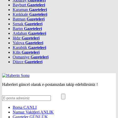
Aksaray
Gazeteleri
Bayburt
Gazeteleri
Karaman
Gazeteleri
Kırıkkale
Gazeteleri
Batman
Gazeteleri
Şırnak
Gazeteleri
Bartın
Gazeteleri
Ardahan
Gazeteleri
Iğdır
Gazeteleri
Yalova
Gazeteleri
Karabük
Gazeteleri
Kilis
Gazeteleri
Osmaniye
Gazeteleri
Düzce
Gazeteleri
Haberleri güncel olarak e-postanızdan takip edebilirsiniz !
Borsa
CANLI
Namaz Vakitleri
ANLIK
Gazeteler
GÜNLÜK