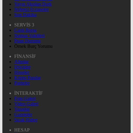
Yayın Akışları Dark
Nöbetçi Eczaneler
Son Dakika
SERVİS 3
Canlı Borsa
Namaz Vakitleri
Puan Durumu
Örnek Burç Yorumu
FİNANSİF
Altınlar
Dövizler
Hisseler
Kripto Paralar
Pariteler
İNTERAKTİF
Foto Galeri
Video Galeri
Yazarlar
Gazeteler
Sıcak Haber
HESAP