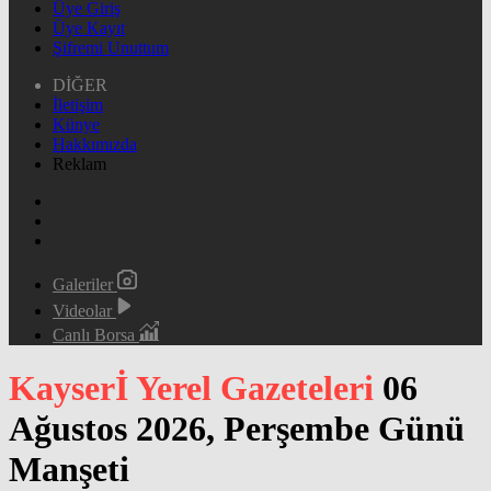
Üye Giriş
Üye Kayıt
Şifremi Unuttum
DİĞER
İletişim
Künye
Hakkımızda
Reklam
Galeriler
Videolar
Canlı Borsa
Kayserİ Yerel Gazeteleri
06
Ağustos 2026, Perşembe Günü
Manşeti