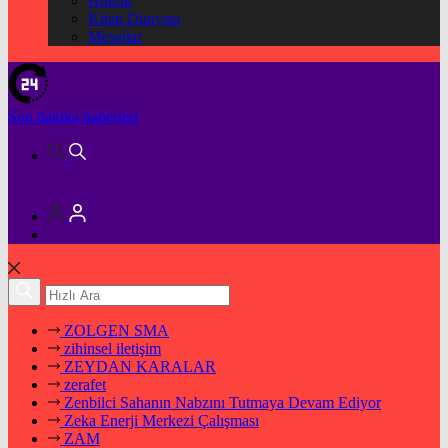
Hukuk
Kitap Dünyası
Mesajlar
Son dakika
haberleri
ZOLGEN SMA
zihinsel iletişim
ZEYDAN KARALAR
zerafet
Zenbilci Sahanın Nabzını Tutmaya Devam Ediyor
Zeka Enerji Merkezi Çalışması
ZAM