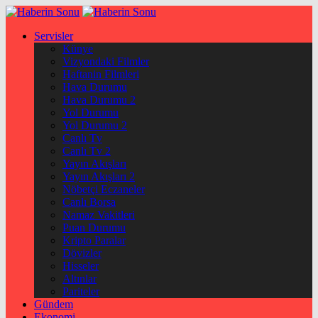
Servisler
Künye
Vizyondaki Filmler
Haftanin Filmleri
Hava Durumu
Hava Durumu 2
Yol Durumu
Yol Durumu 2
Canlı Tv
Canlı Tv 2
Yayın Akışları
Yayın Akışları 2
Nöbetçi Eczaneler
Canlı Borsa
Namaz Vakitleri
Puan Durumu
Kripto Paralar
Dövizler
Hisseler
Altınlar
Pariteler
Gündem
Ekonomi