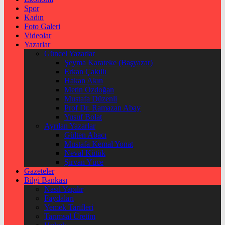
Spor
Kadın
Foto Galeri
Videolar
Yazarlar
Güncel Yazarlar
Şeyma Karateke (Başyazar)
Erkan Çakıllı
Hakan Akın
Metin Özdoğan
Mustafa Düzenli
Prof Dr. Ramazan Abay
Yusuf Bolat
Ayrılan Yazarlar
Gülten Abacı
Mustafa Kemal Yonat
Neval Kütük
Şirvan Yüce
Gazeteler
Bilgi Bankası
Nasıl Yapılır
Faydaları
Yemek Tarifleri
Tarımsal Üretim