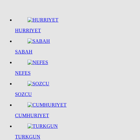
HURRIYET
SABAH
NEFES
SOZCU
CUMHURIYET
TURKGUN