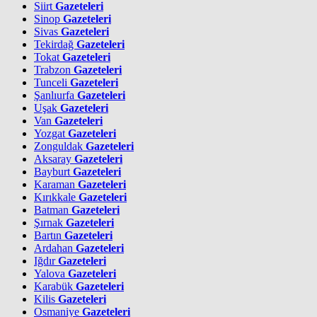
Siirt
Gazeteleri
Sinop
Gazeteleri
Sivas
Gazeteleri
Tekirdağ
Gazeteleri
Tokat
Gazeteleri
Trabzon
Gazeteleri
Tunceli
Gazeteleri
Şanlıurfa
Gazeteleri
Uşak
Gazeteleri
Van
Gazeteleri
Yozgat
Gazeteleri
Zonguldak
Gazeteleri
Aksaray
Gazeteleri
Bayburt
Gazeteleri
Karaman
Gazeteleri
Kırıkkale
Gazeteleri
Batman
Gazeteleri
Şırnak
Gazeteleri
Bartın
Gazeteleri
Ardahan
Gazeteleri
Iğdır
Gazeteleri
Yalova
Gazeteleri
Karabük
Gazeteleri
Kilis
Gazeteleri
Osmaniye
Gazeteleri