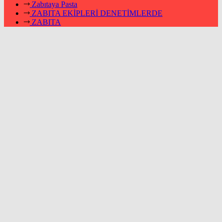
Zabıtaya Pasta
ZABITA EKİPLERİ DENETİMLERDE
ZABITA