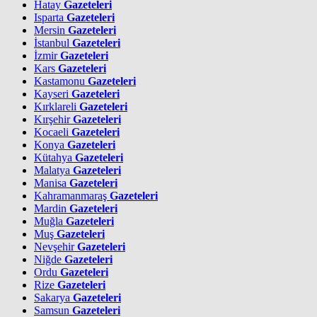
Hatay
Gazeteleri
Isparta
Gazeteleri
Mersin
Gazeteleri
İstanbul
Gazeteleri
İzmir
Gazeteleri
Kars
Gazeteleri
Kastamonu
Gazeteleri
Kayseri
Gazeteleri
Kırklareli
Gazeteleri
Kırşehir
Gazeteleri
Kocaeli
Gazeteleri
Konya
Gazeteleri
Kütahya
Gazeteleri
Malatya
Gazeteleri
Manisa
Gazeteleri
Kahramanmaraş
Gazeteleri
Mardin
Gazeteleri
Muğla
Gazeteleri
Muş
Gazeteleri
Nevşehir
Gazeteleri
Niğde
Gazeteleri
Ordu
Gazeteleri
Rize
Gazeteleri
Sakarya
Gazeteleri
Samsun
Gazeteleri