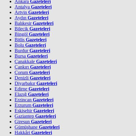
Ankara
Gazeteleri
Antalya
Gazeteleri
Artvin
Gazeteleri
Aydın
Gazeteleri
Balıkesir
Gazeteleri
Bilecik
Gazeteleri
Bingöl
Gazeteleri
Bitlis
Gazeteleri
Bolu
Gazeteleri
Burdur
Gazeteleri
Bursa
Gazeteleri
Çanakkale
Gazeteleri
Çankırı
Gazeteleri
Çorum
Gazeteleri
Denizli
Gazeteleri
Diyarbakır
Gazeteleri
Edirne
Gazeteleri
Elazığ
Gazeteleri
Erzincan
Gazeteleri
Erzurum
Gazeteleri
Eskişehir
Gazeteleri
Gaziantep
Gazeteleri
Giresun
Gazeteleri
Gümüşhane
Gazeteleri
Hakkâri
Gazeteleri