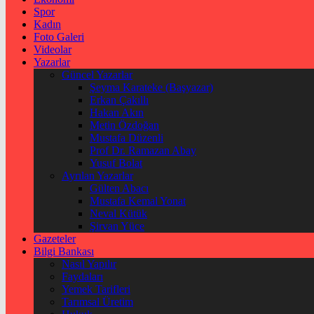
Spor
Kadın
Foto Galeri
Videolar
Yazarlar
Güncel Yazarlar
Şeyma Karateke (Başyazar)
Erkan Çakıllı
Hakan Akın
Metin Özdoğan
Mustafa Düzenli
Prof Dr. Ramazan Abay
Yusuf Bolat
Ayrılan Yazarlar
Gülten Abacı
Mustafa Kemal Yonat
Neval Kütük
Şirvan Yüce
Gazeteler
Bilgi Bankası
Nasıl Yapılır
Faydaları
Yemek Tarifleri
Tarımsal Üretim