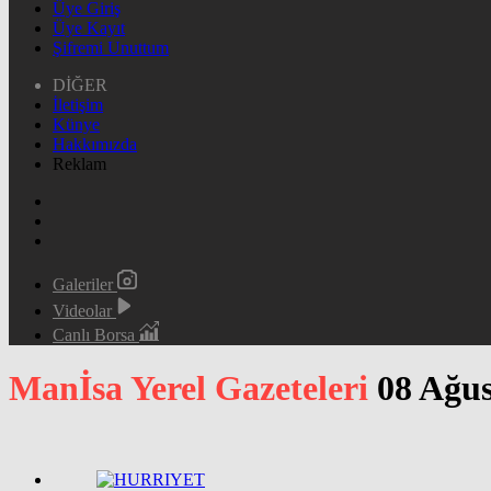
Üye Giriş
Üye Kayıt
Şifremi Unuttum
DİĞER
İletişim
Künye
Hakkımızda
Reklam
Galeriler
Videolar
Canlı Borsa
Manİsa Yerel Gazeteleri
08 Ağus