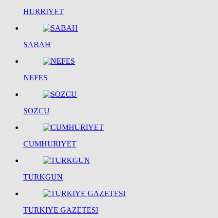
HURRIYET
SABAH
NEFES
SOZCU
CUMHURIYET
TURKGUN
TURKIYE GAZETESI