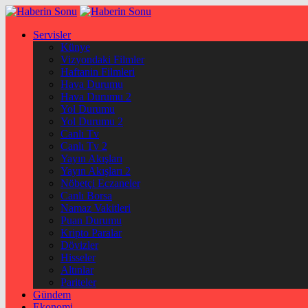
Servisler
Künye
Vizyondaki Filmler
Haftanin Filmleri
Hava Durumu
Hava Durumu 2
Yol Durumu
Yol Durumu 2
Canlı Tv
Canlı Tv 2
Yayın Akışları
Yayın Akışları 2
Nöbetçi Eczaneler
Canlı Borsa
Namaz Vakitleri
Puan Durumu
Kripto Paralar
Dövizler
Hisseler
Altınlar
Pariteler
Gündem
Ekonomi