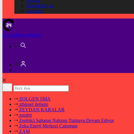
Hukuk
Kitap Dünyası
Mesajlar
Son dakika
haberleri
ZOLGEN SMA
zihinsel iletişim
ZEYDAN KARALAR
zerafet
Zenbilci Sahanın Nabzını Tutmaya Devam Ediyor
Zeka Enerji Merkezi Çalışması
ZAM