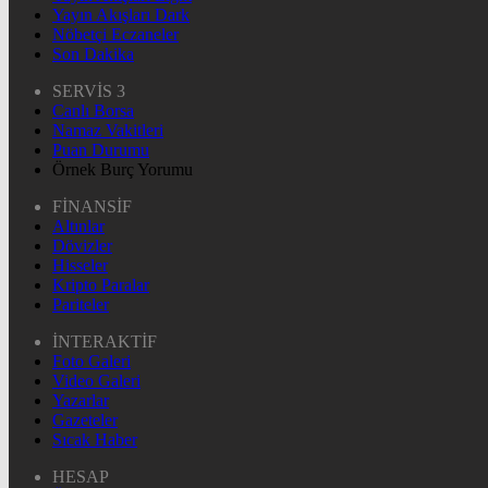
Yayın Akışları Dark
Nöbetçi Eczaneler
Son Dakika
SERVİS 3
Canlı Borsa
Namaz Vakitleri
Puan Durumu
Örnek Burç Yorumu
FİNANSİF
Altınlar
Dövizler
Hisseler
Kripto Paralar
Pariteler
İNTERAKTİF
Foto Galeri
Video Galeri
Yazarlar
Gazeteler
Sıcak Haber
HESAP