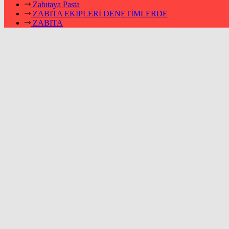
Zabıtaya Pasta
ZABITA EKİPLERİ DENETİMLERDE
ZABITA