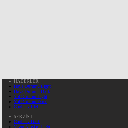
HABERLER
Hava Durumu Light
Hava Durumu Dark
Yol Durumu Light
Yol Durumu Dark
Canlı Tv Light
SERVİS 1
Canlı Tv Dark
Yayın Akışları Light