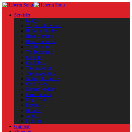
Servisler
Künye
Vizyondaki Filmler
Haftanin Filmleri
Hava Durumu
Hava Durumu 2
Yol Durumu
Yol Durumu 2
Canlı Tv
Canlı Tv 2
Yayın Akışları
Yayın Akışları 2
Nöbetçi Eczaneler
Canlı Borsa
Namaz Vakitleri
Puan Durumu
Kripto Paralar
Dövizler
Hisseler
Altınlar
Pariteler
Gündem
Ekonomi