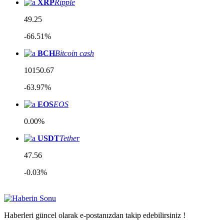
XRP
Ripple
49.25
-66.51%
BCH
Bitcoin cash
10150.67
-63.97%
EOS
EOS
0.00%
USDT
Tether
47.56
-0.03%
Haberleri güncel olarak e-postanızdan takip edebilirsiniz !