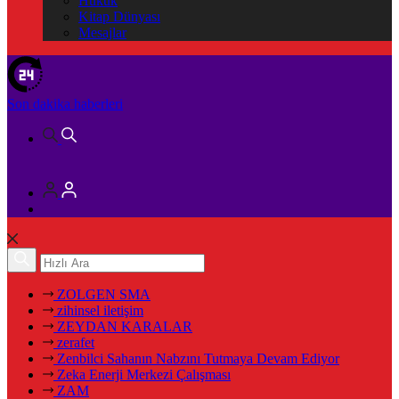
Hukuk
Kitap Dünyası
Mesajlar
Son dakika
haberleri
ZOLGEN SMA
zihinsel iletişim
ZEYDAN KARALAR
zerafet
Zenbilci Sahanın Nabzını Tutmaya Devam Ediyor
Zeka Enerji Merkezi Çalışması
ZAM