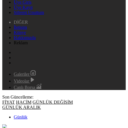
Üye Giriş
Üye Kayıt
Şifremi Unuttum
DİĞER
İletişim
Künye
Hakkımızda
Reklam
Galeriler
Videolar
Canlı Borsa
Son Güncelleme:
FİYAT
HACİM
GÜNLÜK DEĞİŞİM
GÜNLÜK ARALIK
Günlük