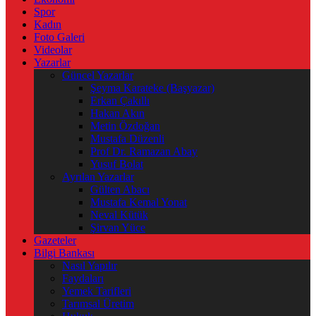
Spor
Kadın
Foto Galeri
Videolar
Yazarlar
Güncel Yazarlar
Şeyma Karateke (Başyazar)
Erkan Çakıllı
Hakan Akın
Metin Özdoğan
Mustafa Düzenli
Prof Dr. Ramazan Abay
Yusuf Bolat
Ayrılan Yazarlar
Gülten Abacı
Mustafa Kemal Yonat
Neval Kütük
Şirvan Yüce
Gazeteler
Bilgi Bankası
Nasıl Yapılır
Faydaları
Yemek Tarifleri
Tarımsal Üretim