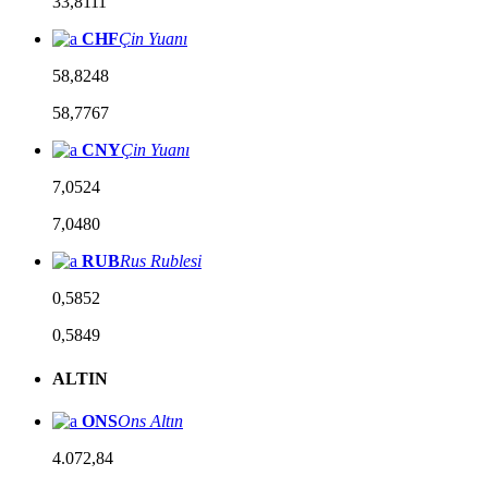
33,8111
CHF
Çin Yuanı
58,8248
58,7767
CNY
Çin Yuanı
7,0524
7,0480
RUB
Rus Rublesi
0,5852
0,5849
ALTIN
ONS
Ons Altın
4.072,84