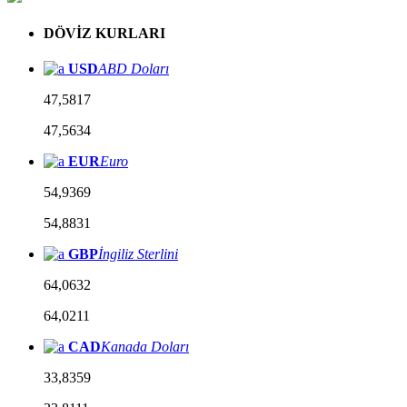
DÖVİZ KURLARI
USD
ABD Doları
47,5817
47,5634
EUR
Euro
54,9369
54,8831
GBP
İngiliz Sterlini
64,0632
64,0211
CAD
Kanada Doları
33,8359