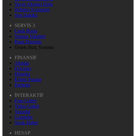
Yayın Akışları Dark
Nöbetçi Eczaneler
Son Dakika
SERVİS 3
Canlı Borsa
Namaz Vakitleri
Puan Durumu
Örnek Burç Yorumu
FİNANSİF
Altınlar
Dövizler
Hisseler
Kripto Paralar
Pariteler
İNTERAKTİF
Foto Galeri
Video Galeri
Yazarlar
Gazeteler
Sıcak Haber
HESAP