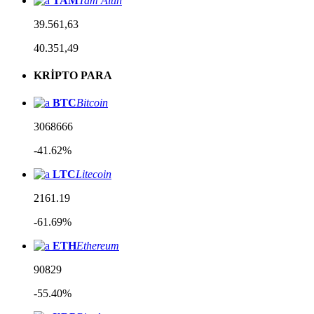
TAM
Tam Altın
39.561,63
40.351,49
KRİPTO PARA
BTC
Bitcoin
3068666
-41.62%
LTC
Litecoin
2161.19
-61.69%
ETH
Ethereum
90829
-55.40%