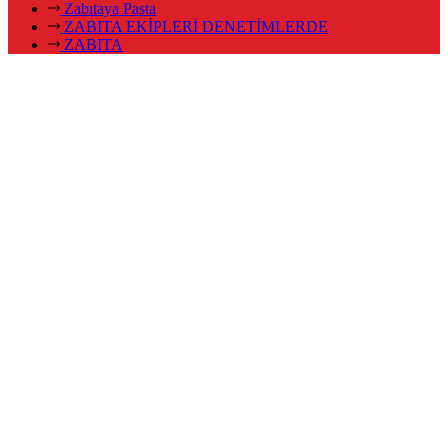
Zabıtaya Pasta
ZABITA EKİPLERİ DENETİMLERDE
ZABITA