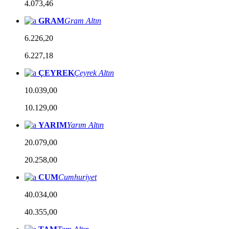
4.073,46
GRAM
Gram Altın
6.226,20
6.227,18
ÇEYREK
Çeyrek Altın
10.039,00
10.129,00
YARIM
Yarım Altın
20.079,00
20.258,00
CUM
Cumhuriyet
40.034,00
40.355,00