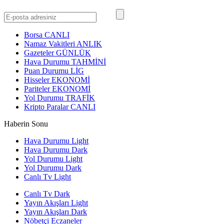
Borsa
CANLI
Namaz Vakitleri
ANLIK
Gazeteler
GÜNLÜK
Hava Durumu
TAHMİNİ
Puan Durumu
LİG
Hisseler
EKONOMİ
Pariteler
EKONOMİ
Yol Durumu
TRAFİK
Kripto Paralar
CANLI
Haberin Sonu
Hava Durumu Light
Hava Durumu Dark
Yol Durumu Light
Yol Durumu Dark
Canlı Tv Light
Canlı Tv Dark
Yayın Akışları Light
Yayın Akışları Dark
Nöbetçi Eczaneler