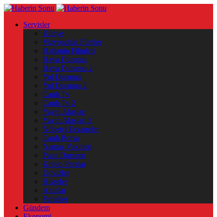
Servisler
Künye
Vizyondaki Filmler
Haftanin Filmleri
Hava Durumu
Hava Durumu 2
Yol Durumu
Yol Durumu 2
Canlı Tv
Canlı Tv 2
Yayın Akışları
Yayın Akışları 2
Nöbetçi Eczaneler
Canlı Borsa
Namaz Vakitleri
Puan Durumu
Kripto Paralar
Dövizler
Hisseler
Altınlar
Pariteler
Gündem
Ekonomi