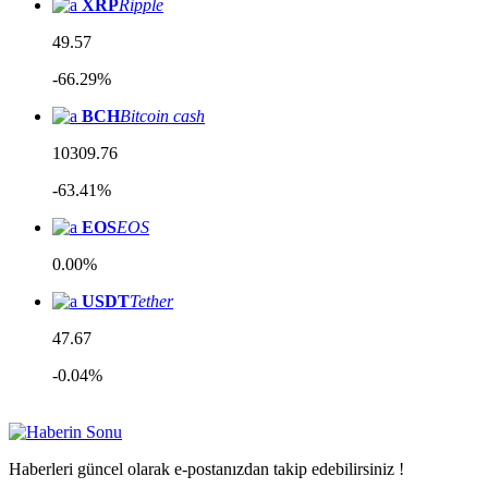
XRP
Ripple
49.57
-66.29%
BCH
Bitcoin cash
10309.76
-63.41%
EOS
EOS
0.00%
USDT
Tether
47.67
-0.04%
Haberleri güncel olarak e-postanızdan takip edebilirsiniz !