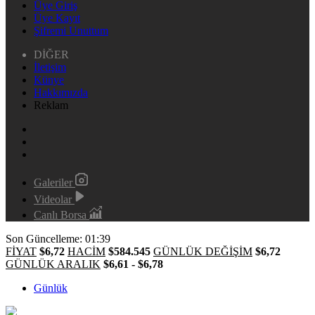
Üye Giriş
Üye Kayıt
Şifremi Unuttum
DİĞER
İletişim
Künye
Hakkımızda
Reklam
Galeriler
Videolar
Canlı Borsa
Son Güncelleme: 01:39
FİYAT
$6,72
HACİM
$584.545
GÜNLÜK DEĞİŞİM
$6,72
GÜNLÜK ARALIK
$6,61 - $6,78
Günlük