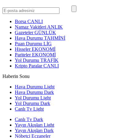
Borsa
CANLI
Namaz Vakitleri
ANLIK
Gazeteler
GÜNLÜK
Hava Durumu
TAHMİNİ
Puan Durumu
LİG
Hisseler
EKONOMİ
Pariteler
EKONOMİ
Yol Durumu
TRAFİK
Kripto Paralar
CANLI
Haberin Sonu
Hava Durumu Light
Hava Durumu Dark
Yol Durumu Light
Yol Durumu Dark
Canlı Tv Light
Canlı Tv Dark
Yayın Akışları Light
Yayın Akışları Dark
Nöbetçi Eczaneler