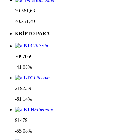
TAM
Tam Altın
39.561,63
40.351,49
KRİPTO PARA
BTC
Bitcoin
3097069
-41.08%
LTC
Litecoin
2192.39
-61.14%
ETH
Ethereum
91479
-55.08%