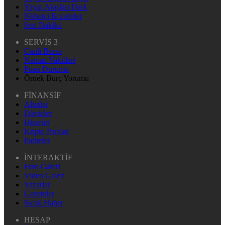
Yayın Akışları Dark
Nöbetçi Eczaneler
Son Dakika
SERVİS 3
Canlı Borsa
Namaz Vakitleri
Puan Durumu
Örnek Burç Yorumu
FİNANSİF
Altınlar
Dövizler
Hisseler
Kripto Paralar
Pariteler
İNTERAKTİF
Foto Galeri
Video Galeri
Yazarlar
Gazeteler
Sıcak Haber
HESAP