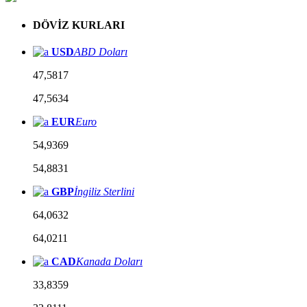
DÖVİZ KURLARI
USD
ABD Doları
47,5817
47,5634
EUR
Euro
54,9369
54,8831
GBP
İngiliz Sterlini
64,0632
64,0211
CAD
Kanada Doları
33,8359