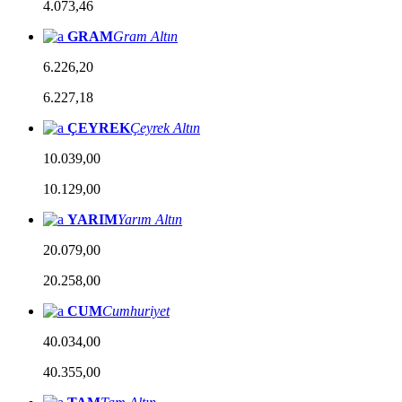
4.073,46
GRAM
Gram Altın
6.226,20
6.227,18
ÇEYREK
Çeyrek Altın
10.039,00
10.129,00
YARIM
Yarım Altın
20.079,00
20.258,00
CUM
Cumhuriyet
40.034,00
40.355,00