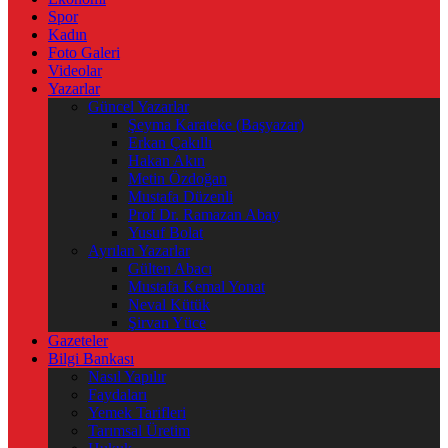
Spor
Kadın
Foto Galeri
Videolar
Yazarlar
Güncel Yazarlar
Şeyma Karateke (Başyazar)
Erkan Çakıllı
Hakan Akın
Metin Özdoğan
Mustafa Düzenli
Prof Dr. Ramazan Abay
Yusuf Bolat
Ayrılan Yazarlar
Gülten Abacı
Mustafa Kemal Yonat
Neval Kütük
Şirvan Yüce
Gazeteler
Bilgi Bankası
Nasıl Yapılır
Faydaları
Yemek Tarifleri
Tarımsal Üretim