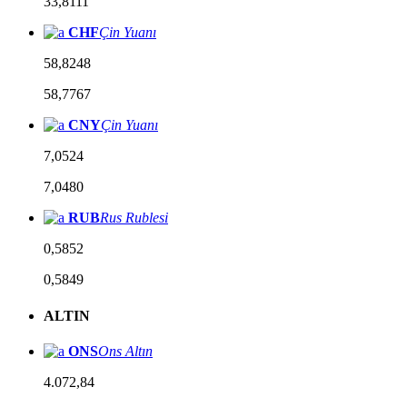
33,8111
CHF
Çin Yuanı
58,8248
58,7767
CNY
Çin Yuanı
7,0524
7,0480
RUB
Rus Rublesi
0,5852
0,5849
ALTIN
ONS
Ons Altın
4.072,84