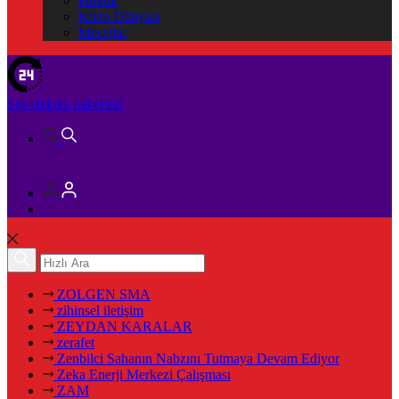
Hukuk
Kitap Dünyası
Mesajlar
Son dakika
haberleri
ZOLGEN SMA
zihinsel iletişim
ZEYDAN KARALAR
zerafet
Zenbilci Sahanın Nabzını Tutmaya Devam Ediyor
Zeka Enerji Merkezi Çalışması
ZAM