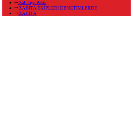
Zabıtaya Pasta
ZABITA EKİPLERİ DENETİMLERDE
ZABITA