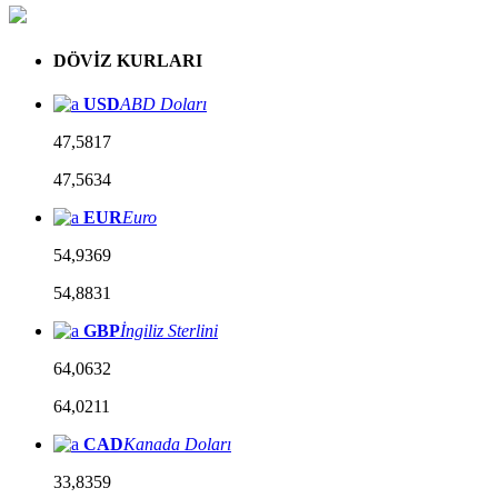
DÖVİZ KURLARI
USD
ABD Doları
47,5817
47,5634
EUR
Euro
54,9369
54,8831
GBP
İngiliz Sterlini
64,0632
64,0211
CAD
Kanada Doları
33,8359