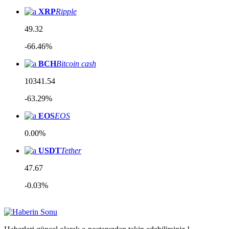
XRP
Ripple
49.32
-66.46%
BCH
Bitcoin cash
10341.54
-63.29%
EOS
EOS
0.00%
USDT
Tether
47.67
-0.03%