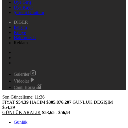
Üye Giriş
Üye Kayıt
Şifremi Unuttum
DİĞER
İletişim
Künye
Hakkımızda
Reklam
Galeriler
Videolar
Canlı Borsa
Son Güncelleme: 11:36
FİYAT
$54,39
HACİM
$305.876.207
GÜNLÜK DEĞİŞİM
$54,39
GÜNLÜK ARALIK
$53,65 - $56,91
Günlük