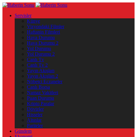
Servisler
Künye
Vizyondaki Filmler
Haftanin Filmleri
Hava Durumu
Hava Durumu 2
Yol Durumu
Yol Durumu 2
Canlı Tv
Canlı Tv 2
Yayın Akışları
Yayın Akışları 2
Nöbetçi Eczaneler
Canlı Borsa
Namaz Vakitleri
Puan Durumu
Kripto Paralar
Dövizler
Hisseler
Altınlar
Pariteler
Gündem
Ekonomi