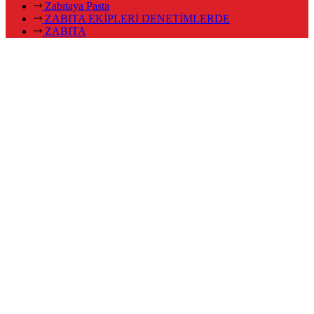
Zabıtaya Pasta
ZABITA EKİPLERİ DENETİMLERDE
ZABITA