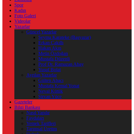
Spor
Kadın
Foto Galeri
Videolar
Yazarlar
Güncel Yazarlar
Şeyma Karateke (Başyazar)
Erkan Çakıllı
Hakan Akın
Metin Özdoğan
Mustafa Düzenli
Prof Dr. Ramazan Abay
Yusuf Bolat
Ayrılan Yazarlar
Gülten Abacı
Mustafa Kemal Yonat
Neval Kütük
Şirvan Yüce
Gazeteler
Bilgi Bankası
Nasıl Yapılır
Faydaları
Yemek Tarifleri
Tarımsal Üretim