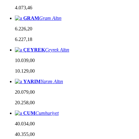
4.073,46
GRAM
Gram Altın
6.226,20
6.227,18
ÇEYREK
Çeyrek Altın
10.039,00
10.129,00
YARIM
Yarım Altın
20.079,00
20.258,00
CUM
Cumhuriyet
40.034,00
40.355,00