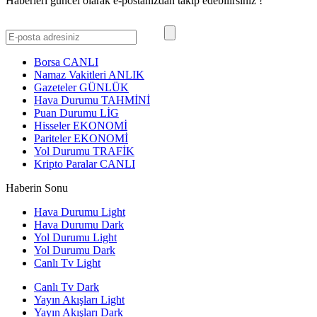
Haberleri güncel olarak e-postanızdan takip edebilirsiniz !
Borsa
CANLI
Namaz Vakitleri
ANLIK
Gazeteler
GÜNLÜK
Hava Durumu
TAHMİNİ
Puan Durumu
LİG
Hisseler
EKONOMİ
Pariteler
EKONOMİ
Yol Durumu
TRAFİK
Kripto Paralar
CANLI
Haberin Sonu
Hava Durumu Light
Hava Durumu Dark
Yol Durumu Light
Yol Durumu Dark
Canlı Tv Light
Canlı Tv Dark
Yayın Akışları Light
Yayın Akışları Dark