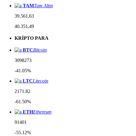
TAM
Tam Altın
39.561,63
40.351,49
KRİPTO PARA
BTC
Bitcoin
3098273
-41.05%
LTC
Litecoin
2171.82
-61.50%
ETH
Ethereum
91401
-55.12%