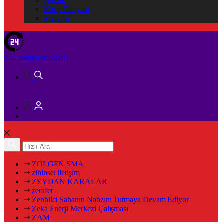
Hukuk
Kitap Dünyası
Mesajlar
Son dakika
haberleri
ZOLGEN SMA
zihinsel iletişim
ZEYDAN KARALAR
zerafet
Zenbilci Sahanın Nabzını Tutmaya Devam Ediyor
Zeka Enerji Merkezi Çalışması
ZAM