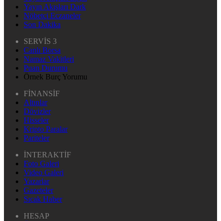
Yayın Akışları Dark
Nöbetçi Eczaneler
Son Dakika
SERVİS 3
Canlı Borsa
Namaz Vakitleri
Puan Durumu
Örnek Burç Yorumu
FİNANSİF
Altınlar
Dövizler
Hisseler
Kripto Paralar
Pariteler
İNTERAKTİF
Foto Galeri
Video Galeri
Yazarlar
Gazeteler
Sıcak Haber
HESAP