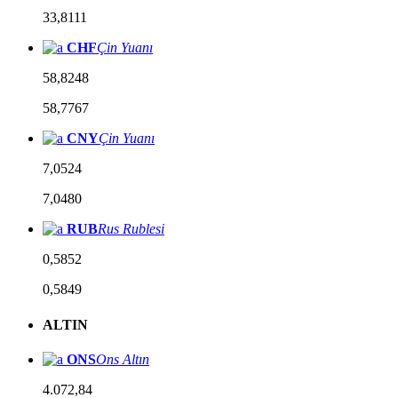
33,8111
CHF
Çin Yuanı
58,8248
58,7767
CNY
Çin Yuanı
7,0524
7,0480
RUB
Rus Rublesi
0,5852
0,5849
ALTIN
ONS
Ons Altın
4.072,84