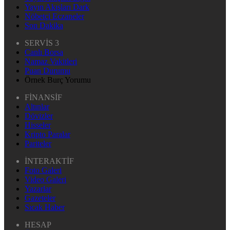
Yayın Akışları Dark
Nöbetçi Eczaneler
Son Dakika
SERVİS 3
Canlı Borsa
Namaz Vakitleri
Puan Durumu
Örnek Burç Yorumu
FİNANSİF
Altınlar
Dövizler
Hisseler
Kripto Paralar
Pariteler
İNTERAKTİF
Foto Galeri
Video Galeri
Yazarlar
Gazeteler
Sıcak Haber
HESAP