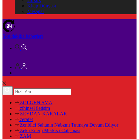
Hukuk
Kitap Dünyası
Mesajlar
Son dakika
haberleri
ZOLGEN SMA
zihinsel iletişim
ZEYDAN KARALAR
zerafet
Zenbilci Sahanın Nabzını Tutmaya Devam Ediyor
Zeka Enerji Merkezi Çalışması
ZAM