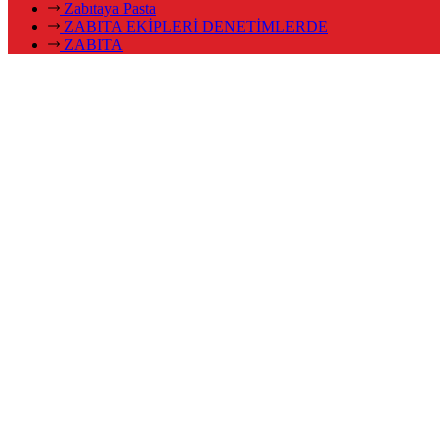
Zabıtaya Pasta
ZABITA EKİPLERİ DENETİMLERDE
ZABITA