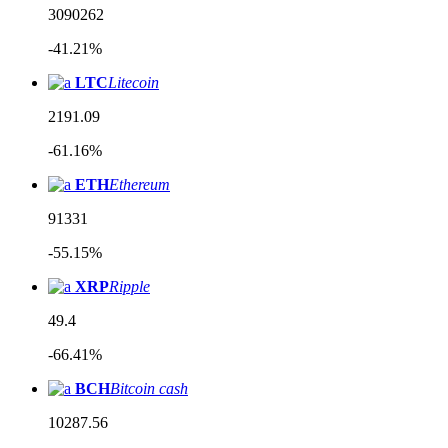
3090262
-41.21%
LTC
Litecoin
2191.09
-61.16%
ETH
Ethereum
91331
-55.15%
XRP
Ripple
49.4
-66.41%
BCH
Bitcoin cash
10287.56