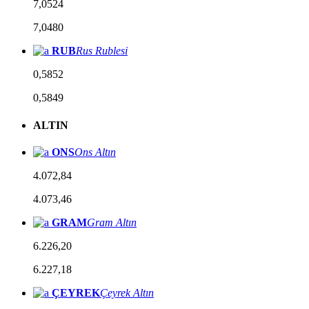
7,0524
7,0480
RUB
Rus Rublesi
0,5852
0,5849
ALTIN
ONS
Ons Altın
4.072,84
4.073,46
GRAM
Gram Altın
6.226,20
6.227,18
ÇEYREK
Çeyrek Altın