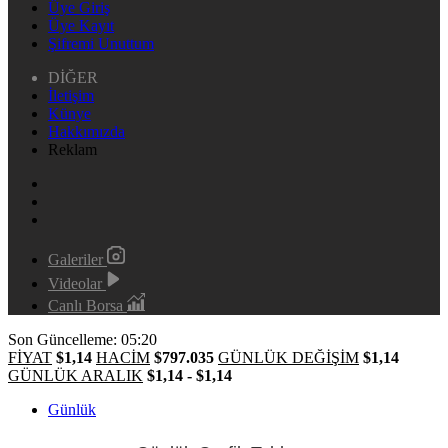
Üye Giriş
Üye Kayıt
Şifremi Unuttum
DİĞER
İletişim
Künye
Hakkımızda
Reklam
Galeriler
Videolar
Canlı Borsa
Son Güncelleme: 05:20
FİYAT
$1,14
HACİM
$797.035
GÜNLÜK DEĞİŞİM
$1,14
GÜNLÜK ARALIK
$1,14 - $1,14
Günlük