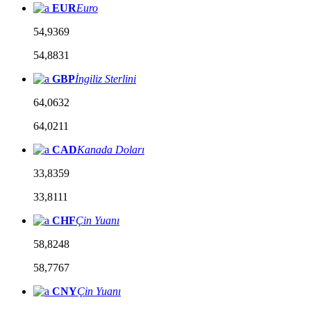
EUR
Euro
54,9369
54,8831
GBP
İngiliz Sterlini
64,0632
64,0211
CAD
Kanada Doları
33,8359
33,8111
CHF
Çin Yuanı
58,8248
58,7767
CNY
Çin Yuanı