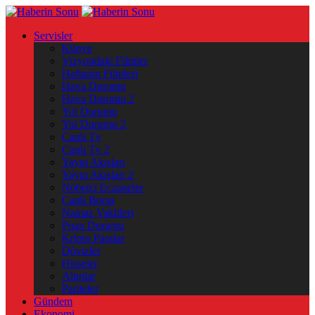
Servisler
Künye
Vizyondaki Filmler
Haftanin Filmleri
Hava Durumu
Hava Durumu 2
Yol Durumu
Yol Durumu 2
Canlı Tv
Canlı Tv 2
Yayın Akışları
Yayın Akışları 2
Nöbetçi Eczaneler
Canlı Borsa
Namaz Vakitleri
Puan Durumu
Kripto Paralar
Dövizler
Hisseler
Altınlar
Pariteler
Gündem
Ekonomi