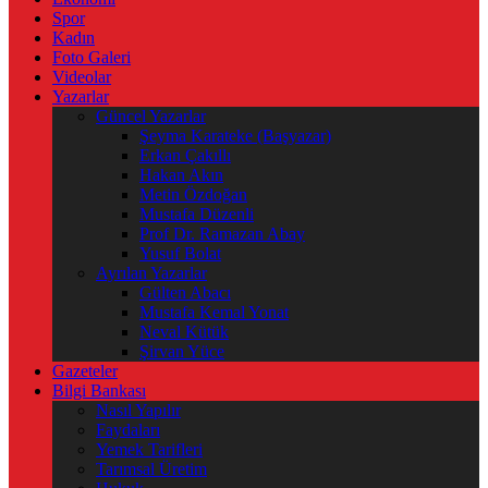
Spor
Kadın
Foto Galeri
Videolar
Yazarlar
Güncel Yazarlar
Şeyma Karateke (Başyazar)
Erkan Çakıllı
Hakan Akın
Metin Özdoğan
Mustafa Düzenli
Prof Dr. Ramazan Abay
Yusuf Bolat
Ayrılan Yazarlar
Gülten Abacı
Mustafa Kemal Yonat
Neval Kütük
Şirvan Yüce
Gazeteler
Bilgi Bankası
Nasıl Yapılır
Faydaları
Yemek Tarifleri
Tarımsal Üretim