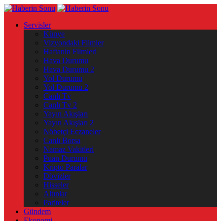
Servisler
Künye
Vizyondaki Filmler
Haftanin Filmleri
Hava Durumu
Hava Durumu 2
Yol Durumu
Yol Durumu 2
Canlı Tv
Canlı Tv 2
Yayın Akışları
Yayın Akışları 2
Nöbetçi Eczaneler
Canlı Borsa
Namaz Vakitleri
Puan Durumu
Kripto Paralar
Dövizler
Hisseler
Altınlar
Pariteler
Gündem
Ekonomi