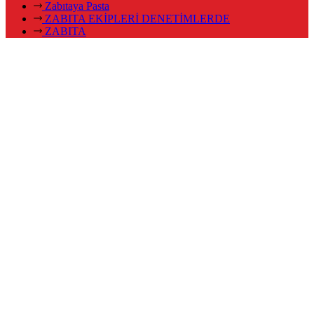
Zabıtaya Pasta
ZABITA EKİPLERİ DENETİMLERDE
ZABITA