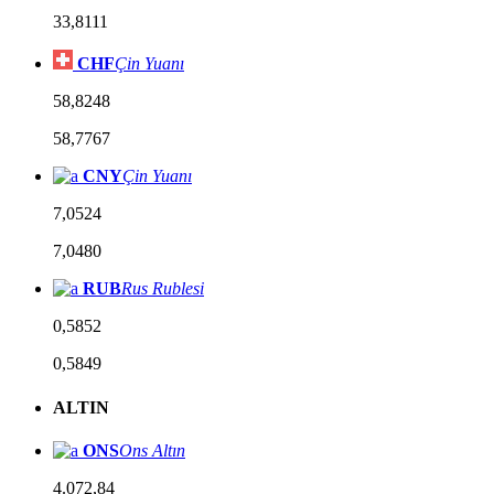
33,8111
CHF
Çin Yuanı
58,8248
58,7767
CNY
Çin Yuanı
7,0524
7,0480
RUB
Rus Rublesi
0,5852
0,5849
ALTIN
ONS
Ons Altın
4.072,84