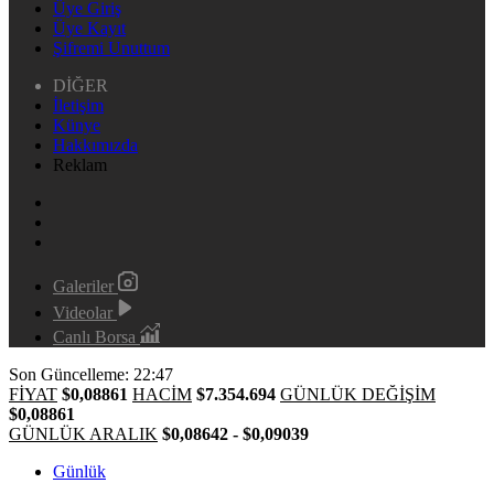
Üye Giriş
Üye Kayıt
Şifremi Unuttum
DİĞER
İletişim
Künye
Hakkımızda
Reklam
Galeriler
Videolar
Canlı Borsa
Son Güncelleme: 22:47
FİYAT
$0,08861
HACİM
$7.354.694
GÜNLÜK DEĞİŞİM
$0,08861
GÜNLÜK ARALIK
$0,08642 - $0,09039
Günlük