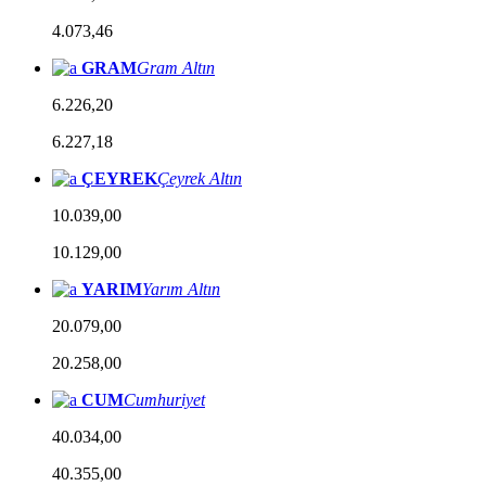
4.073,46
GRAM
Gram Altın
6.226,20
6.227,18
ÇEYREK
Çeyrek Altın
10.039,00
10.129,00
YARIM
Yarım Altın
20.079,00
20.258,00
CUM
Cumhuriyet
40.034,00
40.355,00