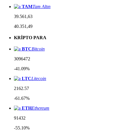
TAM
Tam Altın
39.561,63
40.351,49
KRİPTO PARA
BTC
Bitcoin
3096472
-41.09%
LTC
Litecoin
2162.57
-61.67%
ETH
Ethereum
91432
-55.10%