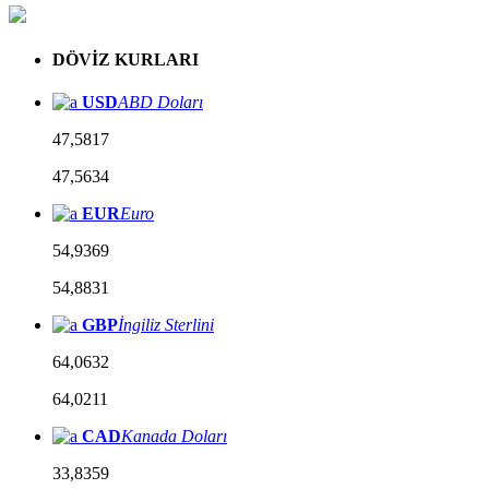
DÖVİZ KURLARI
USD
ABD Doları
47,5817
47,5634
EUR
Euro
54,9369
54,8831
GBP
İngiliz Sterlini
64,0632
64,0211
CAD
Kanada Doları
33,8359