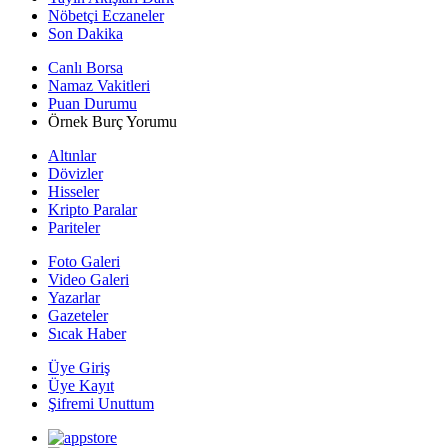
Nöbetçi Eczaneler
Son Dakika
Canlı Borsa
Namaz Vakitleri
Puan Durumu
Örnek Burç Yorumu
Altınlar
Dövizler
Hisseler
Kripto Paralar
Pariteler
Foto Galeri
Video Galeri
Yazarlar
Gazeteler
Sıcak Haber
Üye Giriş
Üye Kayıt
Şifremi Unuttum