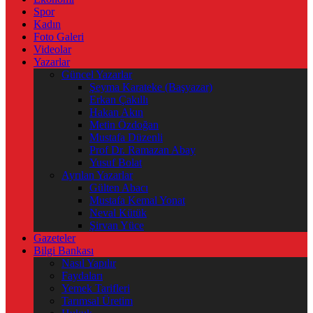
Spor
Kadın
Foto Galeri
Videolar
Yazarlar
Güncel Yazarlar
Şeyma Karateke (Başyazar)
Erkan Çakıllı
Hakan Akın
Metin Özdoğan
Mustafa Düzenli
Prof Dr. Ramazan Abay
Yusuf Bolat
Ayrılan Yazarlar
Gülten Abacı
Mustafa Kemal Yonat
Neval Kütük
Şirvan Yüce
Gazeteler
Bilgi Bankası
Nasıl Yapılır
Faydaları
Yemek Tarifleri
Tarımsal Üretim