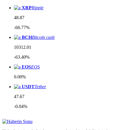
XRP
Ripple
48.87
-66.77%
BCH
Bitcoin cash
10312.01
-63.40%
EOS
EOS
0.00%
USDT
Tether
47.67
-0.04%