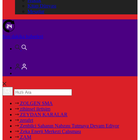
Hukuk
Kitap Dünyası
Mesajlar
Son dakika
haberleri
ZOLGEN SMA
zihinsel iletişim
ZEYDAN KARALAR
zerafet
Zenbilci Sahanın Nabzını Tutmaya Devam Ediyor
Zeka Enerji Merkezi Çalışması
ZAM