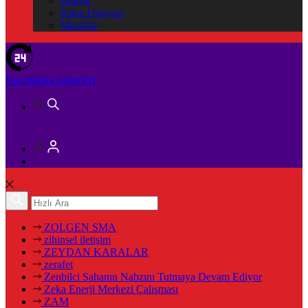
Hukuk
Kitap Dünyası
Mesajlar
Son dakika
haberleri
ZOLGEN SMA
zihinsel iletişim
ZEYDAN KARALAR
zerafet
Zenbilci Sahanın Nabzını Tutmaya Devam Ediyor
Zeka Enerji Merkezi Çalışması
ZAM