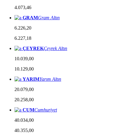
4.073,46
GRAM
Gram Altın
6.226,20
6.227,18
ÇEYREK
Çeyrek Altın
10.039,00
10.129,00
YARIM
Yarım Altın
20.079,00
20.258,00
CUM
Cumhuriyet
40.034,00
40.355,00