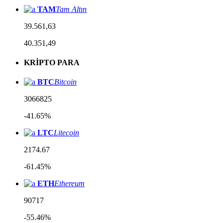
TAM
Tam Altın
39.561,63
40.351,49
KRİPTO PARA
BTC
Bitcoin
3066825
-41.65%
LTC
Litecoin
2174.67
-61.45%
ETH
Ethereum
90717
-55.46%