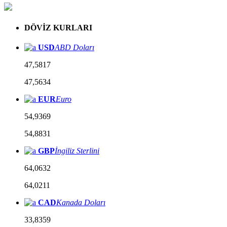
DÖVİZ KURLARI
USD
ABD Doları
47,5817
47,5634
EUR
Euro
54,9369
54,8831
GBP
İngiliz Sterlini
64,0632
64,0211
CAD
Kanada Doları
33,8359