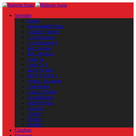
Servisler
Künye
Vizyondaki Filmler
Haftanin Filmleri
Hava Durumu
Hava Durumu 2
Yol Durumu
Yol Durumu 2
Canlı Tv
Canlı Tv 2
Yayın Akışları
Yayın Akışları 2
Nöbetçi Eczaneler
Canlı Borsa
Namaz Vakitleri
Puan Durumu
Kripto Paralar
Dövizler
Hisseler
Altınlar
Pariteler
Gündem
Ekonomi