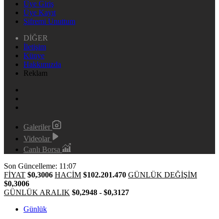
Üye Giriş
Üye Kayıt
Şifremi Unuttum
DİĞER
İletişim
Künye
Hakkımızda
Reklam
Galeriler
Videolar
Canlı Borsa
Son Güncelleme: 11:07
FİYAT
$0,3006
HACİM
$102.201.470
GÜNLÜK DEĞİŞİM
$0,3006
GÜNLÜK ARALIK
$0,2948 - $0,3127
Günlük