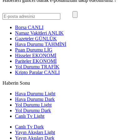
Haberleri güncel olarak e-postanızdan takip edebilirsiniz !
Borsa
CANLI
Namaz Vakitleri
ANLIK
Gazeteler
GÜNLÜK
Hava Durumu
TAHMİNİ
Puan Durumu
LİG
Hisseler
EKONOMİ
Pariteler
EKONOMİ
Yol Durumu
TRAFİK
Kripto Paralar
CANLI
Haberin Sonu
Hava Durumu Light
Hava Durumu Dark
Yol Durumu Light
Yol Durumu Dark
Canlı Tv Light
Canlı Tv Dark
Yayın Akışları Light
Yayın Akışları Dark