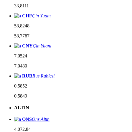
33,8111
CHF
Çin Yuanı
58,8248
58,7767
CNY
Çin Yuanı
7,0524
7,0480
RUB
Rus Rublesi
0,5852
0,5849
ALTIN
ONS
Ons Altın
4.072,84