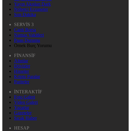
Yayın Akışları Dark
Nöbetçi Eczaneler
Son Dakika
SERVİS 3
Canlı Borsa
Namaz Vakitleri
Puan Durumu
Örnek Burç Yorumu
FİNANSİF
Altınlar
Dövizler
Hisseler
Kripto Paralar
Pariteler
İNTERAKTİF
Foto Galeri
Video Galeri
Yazarlar
Gazeteler
Sıcak Haber
HESAP