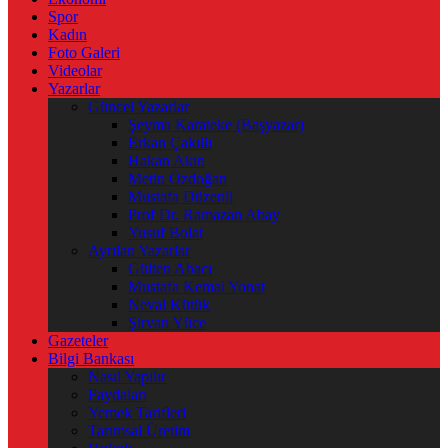
Spor
Kadın
Foto Galeri
Videolar
Yazarlar
Güncel Yazarlar
Şeyma Karateke (Başyazar)
Erkan Çakıllı
Hakan Akın
Metin Özdoğan
Mustafa Düzenli
Prof Dr. Ramazan Abay
Yusuf Bolat
Ayrılan Yazarlar
Gülten Abacı
Mustafa Kemal Yonat
Neval Kütük
Şirvan Yüce
Gazeteler
Bilgi Bankası
Nasıl Yapılır
Faydaları
Yemek Tarifleri
Tarımsal Üretim