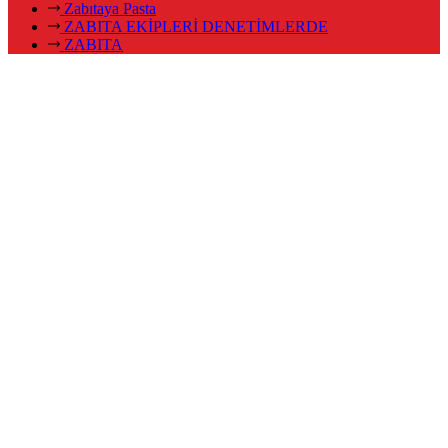
Zabıtaya Pasta
ZABITA EKİPLERİ DENETİMLERDE
ZABITA