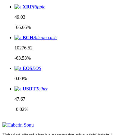
XRP
Ripple
49.03
-66.66%
BCH
Bitcoin cash
10276.52
-63.53%
EOS
EOS
0.00%
USDT
Tether
47.67
-0.02%