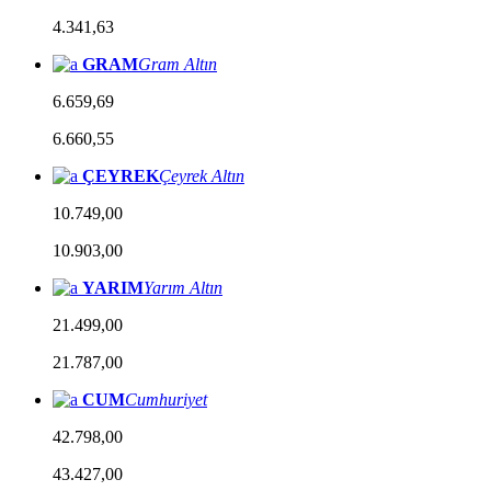
4.341,63
GRAM
Gram Altın
6.659,69
6.660,55
ÇEYREK
Çeyrek Altın
10.749,00
10.903,00
YARIM
Yarım Altın
21.499,00
21.787,00
CUM
Cumhuriyet
42.798,00
43.427,00