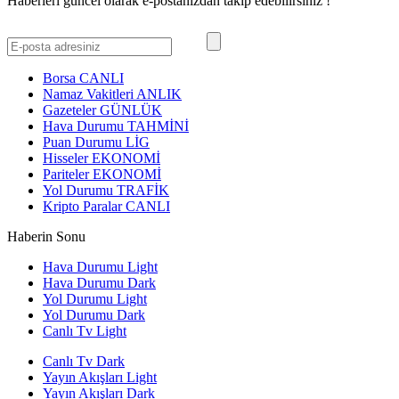
Haberleri güncel olarak e-postanızdan takip edebilirsiniz !
Borsa
CANLI
Namaz Vakitleri
ANLIK
Gazeteler
GÜNLÜK
Hava Durumu
TAHMİNİ
Puan Durumu
LİG
Hisseler
EKONOMİ
Pariteler
EKONOMİ
Yol Durumu
TRAFİK
Kripto Paralar
CANLI
Haberin Sonu
Hava Durumu Light
Hava Durumu Dark
Yol Durumu Light
Yol Durumu Dark
Canlı Tv Light
Canlı Tv Dark
Yayın Akışları Light
Yayın Akışları Dark