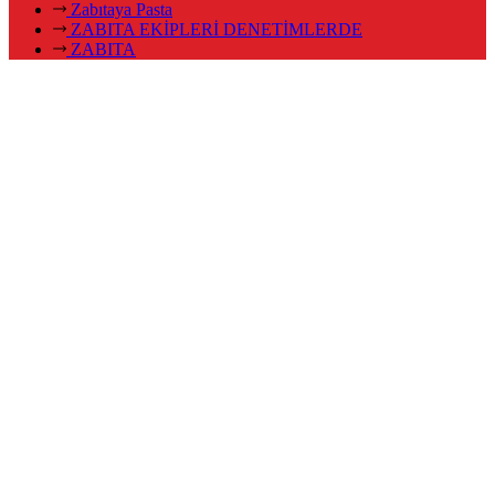
Zabıtaya Pasta
ZABITA EKİPLERİ DENETİMLERDE
ZABITA