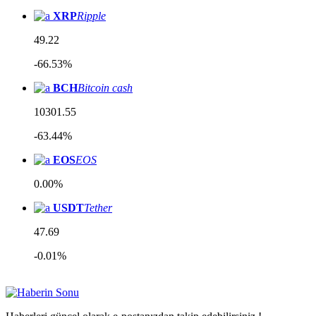
XRP
Ripple
49.22
-66.53%
BCH
Bitcoin cash
10301.55
-63.44%
EOS
EOS
0.00%
USDT
Tether
47.69
-0.01%