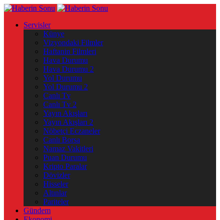
Servisler
Künye
Vizyondaki Filmler
Haftanin Filmleri
Hava Durumu
Hava Durumu 2
Yol Durumu
Yol Durumu 2
Canlı Tv
Canlı Tv 2
Yayın Akışları
Yayın Akışları 2
Nöbetçi Eczaneler
Canlı Borsa
Namaz Vakitleri
Puan Durumu
Kripto Paralar
Dövizler
Hisseler
Altınlar
Pariteler
Gündem
Ekonomi