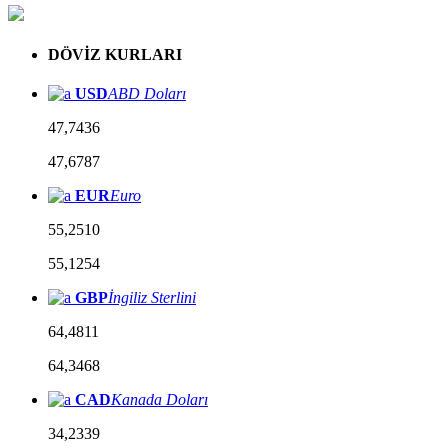
DÖVİZ KURLARI
USD
ABD Doları
47,7436
47,6787
EUR
Euro
55,2510
55,1254
GBP
İngiliz Sterlini
64,4811
64,3468
CAD
Kanada Doları
34,2339