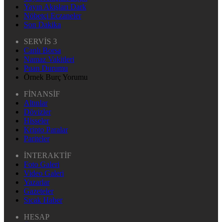
Yayın Akışları Dark
Nöbetçi Eczaneler
Son Dakika
SERVİS 3
Canlı Borsa
Namaz Vakitleri
Puan Durumu
Örnek Burç Yorumu
FİNANSİF
Altınlar
Dövizler
Hisseler
Kripto Paralar
Pariteler
İNTERAKTİF
Foto Galeri
Video Galeri
Yazarlar
Gazeteler
Sıcak Haber
HESAP