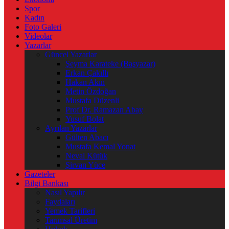
Spor
Kadın
Foto Galeri
Videolar
Yazarlar
Güncel Yazarlar
Şeyma Karateke (Başyazar)
Erkan Çakıllı
Hakan Akın
Metin Özdoğan
Mustafa Düzenli
Prof Dr. Ramazan Abay
Yusuf Bolat
Ayrılan Yazarlar
Gülten Abacı
Mustafa Kemal Yonat
Neval Kütük
Şirvan Yüce
Gazeteler
Bilgi Bankası
Nasıl Yapılır
Faydaları
Yemek Tarifleri
Tarımsal Üretim