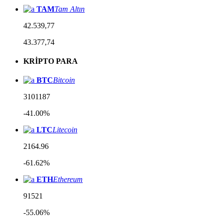
TAM
Tam Altın
42.539,77
43.377,74
KRİPTO PARA
BTC
Bitcoin
3101187
-41.00%
LTC
Litecoin
2164.96
-61.62%
ETH
Ethereum
91521
-55.06%