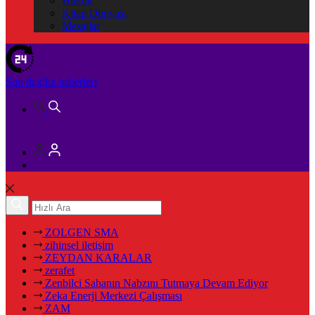
Hukuk
Kitap Dünyası
Mesajlar
Son dakika
haberleri
ZOLGEN SMA
zihinsel iletişim
ZEYDAN KARALAR
zerafet
Zenbilci Sahanın Nabzını Tutmaya Devam Ediyor
Zeka Enerji Merkezi Çalışması
ZAM