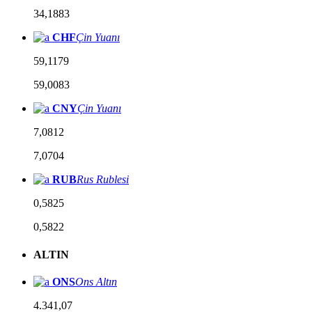
34,1883
CHF
Çin Yuanı
59,1179
59,0083
CNY
Çin Yuanı
7,0812
7,0704
RUB
Rus Rublesi
0,5825
0,5822
ALTIN
ONS
Ons Altın
4.341,07