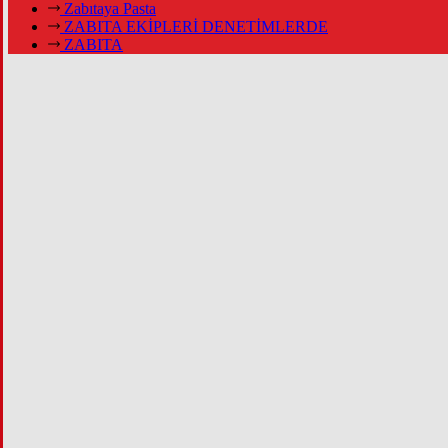
Zabıtaya Pasta
ZABITA EKİPLERİ DENETİMLERDE
ZABITA