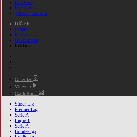
Üye Giriş
Üye Kayıt
Şifremi Unuttum
DİĞER
İletişim
Künye
Hakkımızda
Reklam
Galeriler
Videolar
Canlı Borsa
Süper Lig
Premier Lig
Serie A
Ligue 1
Serie A
Bundesliga
Eredivisie