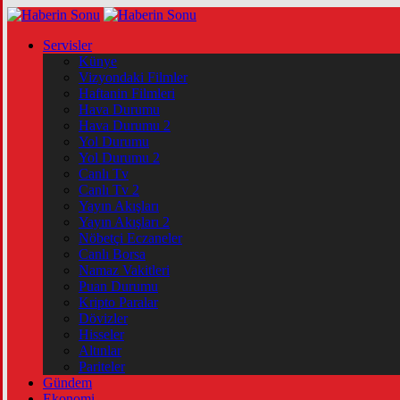
Servisler
Künye
Vizyondaki Filmler
Haftanin Filmleri
Hava Durumu
Hava Durumu 2
Yol Durumu
Yol Durumu 2
Canlı Tv
Canlı Tv 2
Yayın Akışları
Yayın Akışları 2
Nöbetçi Eczaneler
Canlı Borsa
Namaz Vakitleri
Puan Durumu
Kripto Paralar
Dövizler
Hisseler
Altınlar
Pariteler
Gündem
Ekonomi