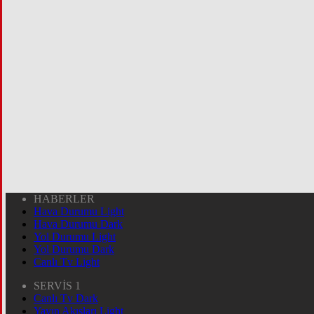
HABERLER
Hava Durumu Light
Hava Durumu Dark
Yol Durumu Light
Yol Durumu Dark
Canlı Tv Light
SERVİS 1
Canlı Tv Dark
Yayın Akışları Light