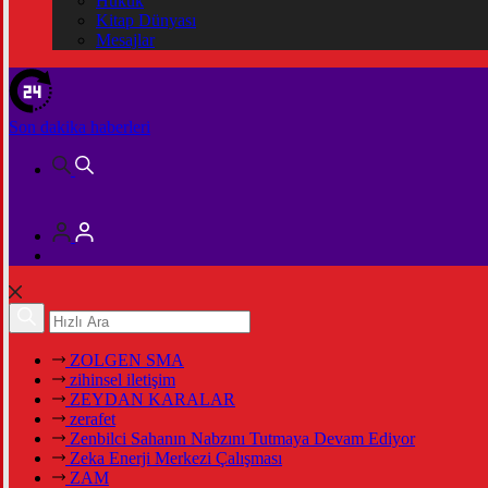
Hukuk
Kitap Dünyası
Mesajlar
Son dakika
haberleri
ZOLGEN SMA
zihinsel iletişim
ZEYDAN KARALAR
zerafet
Zenbilci Sahanın Nabzını Tutmaya Devam Ediyor
Zeka Enerji Merkezi Çalışması
ZAM