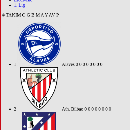
1. Lig
#
TAKIM
O
G
B
M
A
Y
AV
P
1
Alaves
0
0
0
0
0
0
0
0
2
Ath. Bilbao
0
0
0
0
0
0
0
0