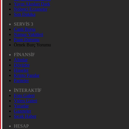
Yayın Akışları Dark
Nöbetçi Eczaneler
Son Dakika
SERVİS 3
Canlı Borsa
Namaz Vakitleri
Puan Durumu
Örnek Burç Yorumu
FİNANSİF
Altınlar
Dövizler
Hisseler
Kripto Paralar
Pariteler
İNTERAKTİF
Foto Galeri
Video Galeri
Yazarlar
Gazeteler
Sıcak Haber
HESAP