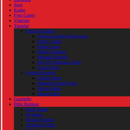
Spor
Kadın
Foto Galeri
Videolar
Yazarlar
Güncel Yazarlar
Şeyma Karateke (Başyazar)
Erkan Çakıllı
Hakan Akın
Metin Özdoğan
Mustafa Düzenli
Prof Dr. Ramazan Abay
Yusuf Bolat
Ayrılan Yazarlar
Gülten Abacı
Mustafa Kemal Yonat
Neval Kütük
Şirvan Yüce
Gazeteler
Bilgi Bankası
Nasıl Yapılır
Faydaları
Yemek Tarifleri
Tarımsal Üretim