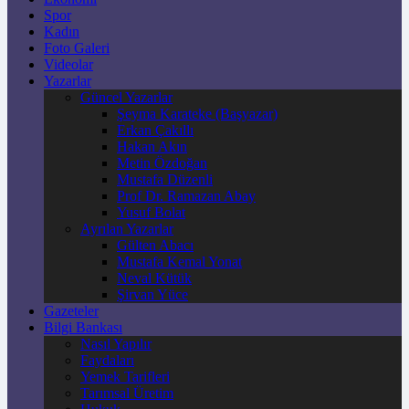
Spor
Kadın
Foto Galeri
Videolar
Yazarlar
Güncel Yazarlar
Şeyma Karateke (Başyazar)
Erkan Çakıllı
Hakan Akın
Metin Özdoğan
Mustafa Düzenli
Prof Dr. Ramazan Abay
Yusuf Bolat
Ayrılan Yazarlar
Gülten Abacı
Mustafa Kemal Yonat
Neval Kütük
Şirvan Yüce
Gazeteler
Bilgi Bankası
Nasıl Yapılır
Faydaları
Yemek Tarifleri
Tarımsal Üretim