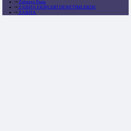
Zabıtaya Pasta
ZABITA EKİPLERİ DENETİMLERDE
ZABITA