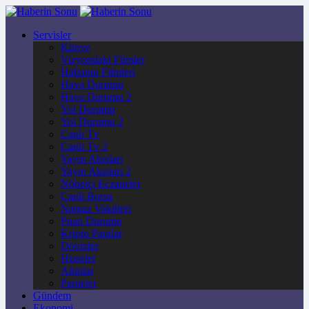
Servisler
Künye
Vizyondaki Filmler
Haftanin Filmleri
Hava Durumu
Hava Durumu 2
Yol Durumu
Yol Durumu 2
Canlı Tv
Canlı Tv 2
Yayın Akışları
Yayın Akışları 2
Nöbetçi Eczaneler
Canlı Borsa
Namaz Vakitleri
Puan Durumu
Kripto Paralar
Dövizler
Hisseler
Altınlar
Pariteler
Gündem
Ekonomi