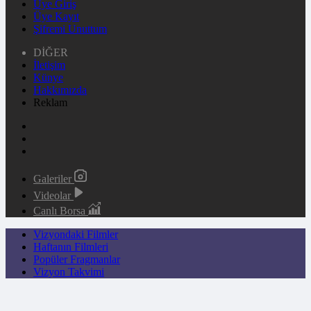
Üye Giriş
Üye Kayıt
Şifremi Unuttum
DİĞER
İletişim
Künye
Hakkımızda
Reklam
Galeriler
Videolar
Canlı Borsa
Vizyondaki Filmler
Haftanın Filmleri
Popüler Fragmanlar
Vizyon Takvimi