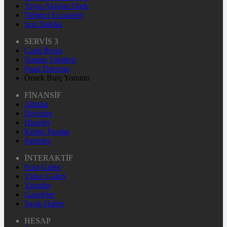
Yayın Akışları Dark
Nöbetçi Eczaneler
Son Dakika
SERVİS 3
Canlı Borsa
Namaz Vakitleri
Puan Durumu
Örnek Burç Yorumu
FİNANSİF
Altınlar
Dövizler
Hisseler
Kripto Paralar
Pariteler
İNTERAKTİF
Foto Galeri
Video Galeri
Yazarlar
Gazeteler
Sıcak Haber
HESAP