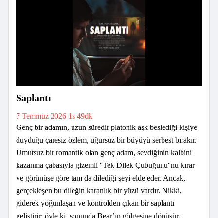
Saplantı
7 Temmuz 2026
1s 49dk
Genç bir adamın, uzun süredir platonik aşk beslediği kişiye
duyduğu çaresiz özlem, uğursuz bir büyüyü serbest bırakır.
Umutsuz bir romantik olan genç adam, sevdiğinin kalbini
kazanma çabasıyla gizemli ''Tek Dilek Çubuğunu''nu kırar
ve görünüşe göre tam da dilediği şeyi elde eder. Ancak,
gerçekleşen bu dileğin karanlık bir yüzü vardır. Nikki,
giderek yoğunlaşan ve kontrolden çıkan bir saplantı
geliştirir; öyle ki, sonunda Bear’ın gölgesine dönüşür.