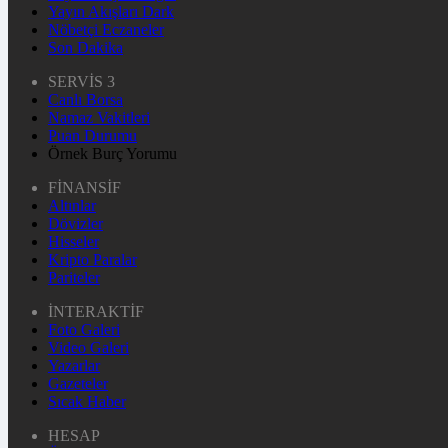
Yayın Akışları Dark
Nöbetçi Eczaneler
Son Dakika
SERVİS 3
Canlı Borsa
Namaz Vakitleri
Puan Durumu
Örnek Burç Yorumu
FİNANSİF
Altınlar
Dövizler
Hisseler
Kripto Paralar
Pariteler
İNTERAKTİF
Foto Galeri
Video Galeri
Yazarlar
Gazeteler
Sıcak Haber
HESAP