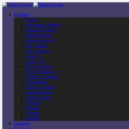
Servisler
Künye
Vizyondaki Filmler
Haftanin Filmleri
Hava Durumu
Hava Durumu 2
Yol Durumu
Yol Durumu 2
Canlı Tv
Canlı Tv 2
Yayın Akışları
Yayın Akışları 2
Nöbetçi Eczaneler
Canlı Borsa
Namaz Vakitleri
Puan Durumu
Kripto Paralar
Dövizler
Hisseler
Altınlar
Pariteler
Gündem
Ekonomi