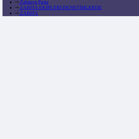
Zabıtaya Pasta
ZABITA EKİPLERİ DENETİMLERDE
ZABITA