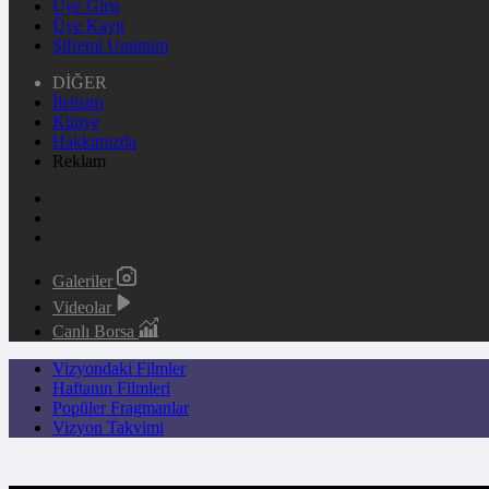
Üye Giriş
Üye Kayıt
Şifremi Unuttum
DİĞER
İletişim
Künye
Hakkımızda
Reklam
Galeriler
Videolar
Canlı Borsa
Vizyondaki Filmler
Haftanın Filmleri
Popüler Fragmanlar
Vizyon Takvimi