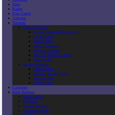
Spor
Kadın
Foto Galeri
Videolar
Yazarlar
Güncel Yazarlar
Şeyma Karateke (Başyazar)
Erkan Çakıllı
Hakan Akın
Metin Özdoğan
Mustafa Düzenli
Prof Dr. Ramazan Abay
Yusuf Bolat
Ayrılan Yazarlar
Gülten Abacı
Mustafa Kemal Yonat
Neval Kütük
Şirvan Yüce
Gazeteler
Bilgi Bankası
Nasıl Yapılır
Faydaları
Yemek Tarifleri
Tarımsal Üretim