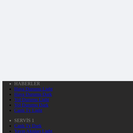
HABERLER
Hava Durumu Light
Hava Durumu Dark
Yol Durumu Light
Yol Durumu Dark
Canlı Tv Light
SERVİS 1
Canlı Tv Dark
Yayın Akışları Light