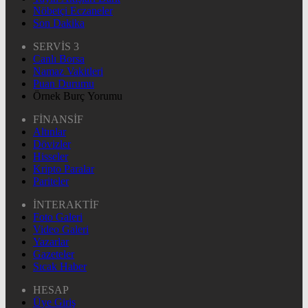
Nöbetçi Eczaneler
Son Dakika
SERVİS 3
Canlı Borsa
Namaz Vakitleri
Puan Durumu
Örnek Burç Yorumu
FİNANSİF
Altınlar
Dövizler
Hisseler
Kripto Paralar
Pariteler
İNTERAKTİF
Foto Galeri
Video Galeri
Yazarlar
Gazeteler
Sıcak Haber
HESAP
Üye Giriş