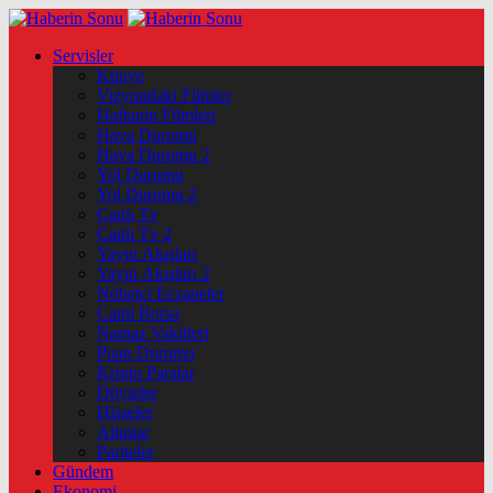
Servisler
Künye
Vizyondaki Filmler
Haftanin Filmleri
Hava Durumu
Hava Durumu 2
Yol Durumu
Yol Durumu 2
Canlı Tv
Canlı Tv 2
Yayın Akışları
Yayın Akışları 2
Nöbetçi Eczaneler
Canlı Borsa
Namaz Vakitleri
Puan Durumu
Kripto Paralar
Dövizler
Hisseler
Altınlar
Pariteler
Gündem
Ekonomi