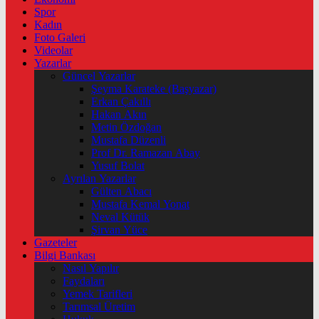
Spor
Kadın
Foto Galeri
Videolar
Yazarlar
Güncel Yazarlar
Şeyma Karateke (Başyazar)
Erkan Çakıllı
Hakan Akın
Metin Özdoğan
Mustafa Düzenli
Prof Dr. Ramazan Abay
Yusuf Bolat
Ayrılan Yazarlar
Gülten Abacı
Mustafa Kemal Yonat
Neval Kütük
Şirvan Yüce
Gazeteler
Bilgi Bankası
Nasıl Yapılır
Faydaları
Yemek Tarifleri
Tarımsal Üretim