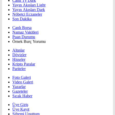
Canlı Tv Dark
Yayın Akışları Light
Yayın Akışları Dark
Nöbetçi Eczaneler
Son Dakika
Canlı Borsa
Namaz Vakitleri
Puan Durumu
Örnek Burç Yorumu
Altınlar
Dövizler
Hisseler
Kripto Paralar
Pariteler
Foto Galeri
Video Galeri
Yazarlar
Gazeteler
Sıcak Haber
Üye Giriş
Üye Kayıt
Şifremi Unuttum