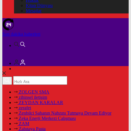
Hukuk
Kitap Dünyası
Mesajlar
Son dakika
haberleri
ZOLGEN SMA
zihinsel iletişim
ZEYDAN KARALAR
zerafet
Zenbilci Sahanın Nabzını Tutmaya Devam Ediyor
Zeka Enerji Merkezi Çalışması
ZAM
Zabıtaya Pasta