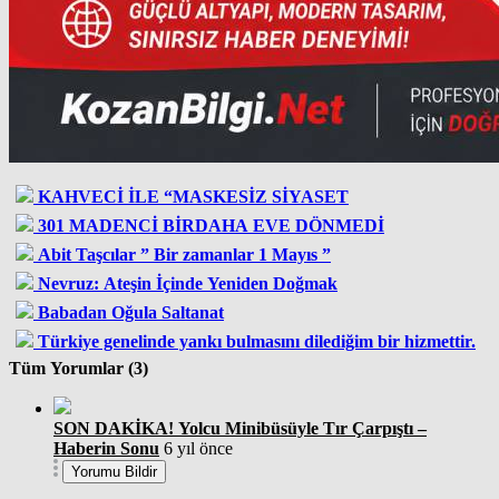
KAHVECİ İLE “MASKESİZ SİYASET
301 MADENCİ BİRDAHA EVE DÖNMEDİ
Abit Taşcılar ” Bir zamanlar 1 Mayıs ”
Nevruz: Ateşin İçinde Yeniden Doğmak
Babadan Oğula Saltanat
Türkiye genelinde yankı bulmasını dilediğim bir hizmettir.
Tüm Yorumlar (3)
SON DAKİKA! Yolcu Minibüsüyle Tır Çarpıştı –
Haberin Sonu
6 yıl önce
Yorumu Bildir