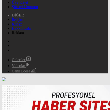
Üye Kayıt
Şifremi Unuttum
DİĞER
İletişim
Künye
Hakkımızda
Reklam
Galeriler
Videolar
Canlı Borsa