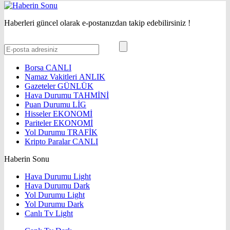
Haberleri güncel olarak e-postanızdan takip edebilirsiniz !
Borsa
CANLI
Namaz Vakitleri
ANLIK
Gazeteler
GÜNLÜK
Hava Durumu
TAHMİNİ
Puan Durumu
LİG
Hisseler
EKONOMİ
Pariteler
EKONOMİ
Yol Durumu
TRAFİK
Kripto Paralar
CANLI
Haberin Sonu
Hava Durumu Light
Hava Durumu Dark
Yol Durumu Light
Yol Durumu Dark
Canlı Tv Light