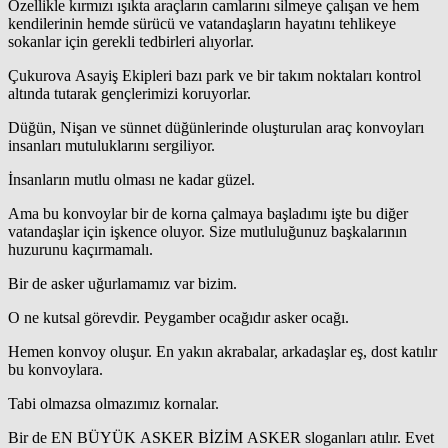
Özellikle kırmızı ışıkta araçların camlarını silmeye çalışan ve hem
kendilerinin hemde sürücü ve vatandaşların hayatını tehlikeye
sokanlar için gerekli tedbirleri alıyorlar.
Çukurova Asayiş Ekipleri bazı park ve bir takım noktaları kontrol
altında tutarak gençlerimizi koruyorlar.
Düğün, Nişan ve sünnet düğünlerinde oluşturulan araç konvoyları
insanları mutuluklarını sergiliyor.
İnsanların mutlu olması ne kadar güzel.
Ama bu konvoylar bir de korna çalmaya başladımı işte bu diğer
vatandaşlar için işkence oluyor. Size mutluluğunuz başkalarının
huzurunu kaçırmamalı.
Bir de asker uğurlamamız var bizim.
O ne kutsal görevdir. Peygamber ocağıdır asker ocağı.
Hemen konvoy oluşur. En yakın akrabalar, arkadaşlar eş, dost katılır
bu konvoylara.
Tabi olmazsa olmazımız kornalar.
Bir de EN BÜYÜK ASKER BİZİM ASKER sloganları atılır. Evet