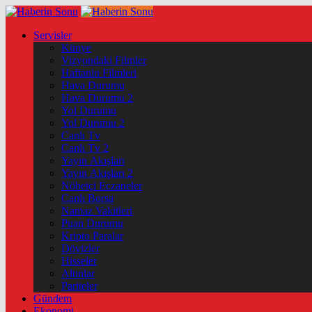
Servisler
Künye
Vizyondaki Filmler
Haftanin Filmleri
Hava Durumu
Hava Durumu 2
Yol Durumu
Yol Durumu 2
Canlı Tv
Canlı Tv 2
Yayın Akışları
Yayın Akışları 2
Nöbetçi Eczaneler
Canlı Borsa
Namaz Vakitleri
Puan Durumu
Kripto Paralar
Dövizler
Hisseler
Altınlar
Pariteler
Gündem
Ekonomi