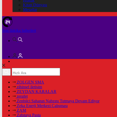
Hukuk
Kitap Dünyası
Mesajlar
Son dakika
haberleri
ZOLGEN SMA
zihinsel iletişim
ZEYDAN KARALAR
zerafet
Zenbilci Sahanın Nabzını Tutmaya Devam Ediyor
Zeka Enerji Merkezi Çalışması
ZAM
Zabıtaya Pasta