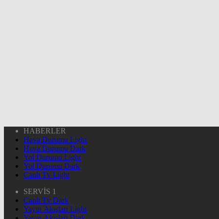
HABERLER
Hava Durumu Light
Hava Durumu Dark
Yol Durumu Light
Yol Durumu Dark
Canlı Tv Light
SERVİS 1
Canlı Tv Dark
Yayın Akışları Light
Yayın Akışları Dark