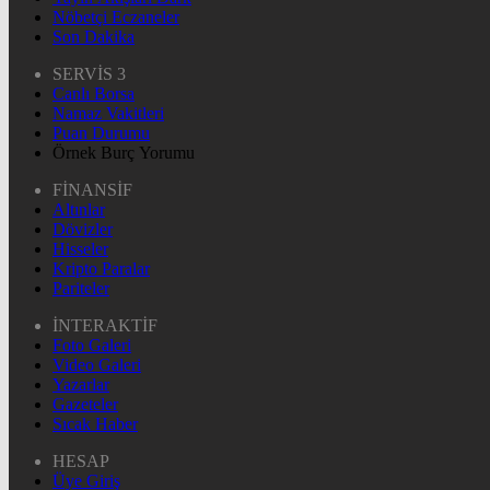
Nöbetçi Eczaneler
Son Dakika
SERVİS 3
Canlı Borsa
Namaz Vakitleri
Puan Durumu
Örnek Burç Yorumu
FİNANSİF
Altınlar
Dövizler
Hisseler
Kripto Paralar
Pariteler
İNTERAKTİF
Foto Galeri
Video Galeri
Yazarlar
Gazeteler
Sıcak Haber
HESAP
Üye Giriş