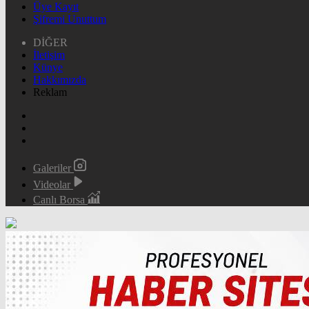
Üye Kayıt
Şifremi Unuttum
DİĞER
İletişim
Künye
Hakkımızda
Reklam
Galeriler
Videolar
Canlı Borsa