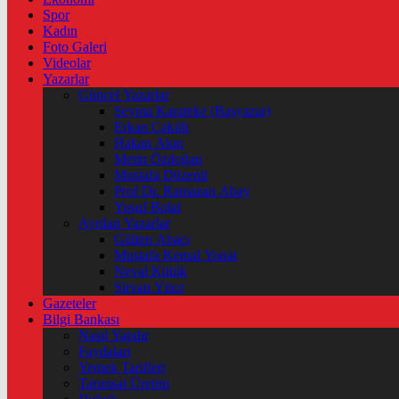
Spor
Kadın
Foto Galeri
Videolar
Yazarlar
Güncel Yazarlar
Şeyma Karateke (Başyazar)
Erkan Çakıllı
Hakan Akın
Metin Özdoğan
Mustafa Düzenli
Prof Dr. Ramazan Abay
Yusuf Bolat
Ayrılan Yazarlar
Gülten Abacı
Mustafa Kemal Yonat
Neval Kütük
Şirvan Yüce
Gazeteler
Bilgi Bankası
Nasıl Yapılır
Faydaları
Yemek Tarifleri
Tarımsal Üretim