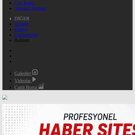
Üye Kayıt
Şifremi Unuttum
DİĞER
İletişim
Künye
Hakkımızda
Reklam
Galeriler
Videolar
Canlı Borsa