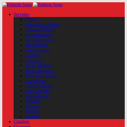
Servisler
Künye
Vizyondaki Filmler
Haftanin Filmleri
Hava Durumu
Hava Durumu 2
Yol Durumu
Yol Durumu 2
Canlı Tv
Canlı Tv 2
Yayın Akışları
Yayın Akışları 2
Nöbetçi Eczaneler
Canlı Borsa
Namaz Vakitleri
Puan Durumu
Kripto Paralar
Dövizler
Hisseler
Altınlar
Pariteler
Gündem
Ekonomi