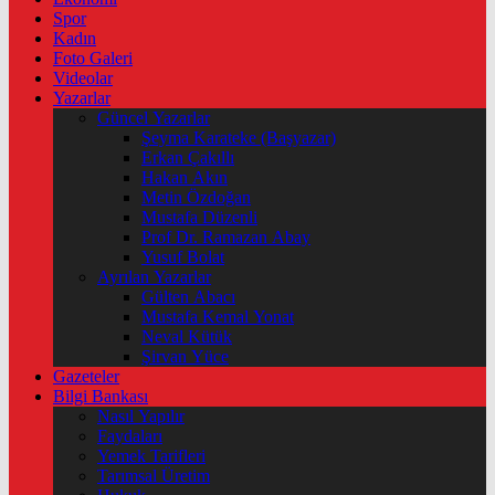
Spor
Kadın
Foto Galeri
Videolar
Yazarlar
Güncel Yazarlar
Şeyma Karateke (Başyazar)
Erkan Çakıllı
Hakan Akın
Metin Özdoğan
Mustafa Düzenli
Prof Dr. Ramazan Abay
Yusuf Bolat
Ayrılan Yazarlar
Gülten Abacı
Mustafa Kemal Yonat
Neval Kütük
Şirvan Yüce
Gazeteler
Bilgi Bankası
Nasıl Yapılır
Faydaları
Yemek Tarifleri
Tarımsal Üretim