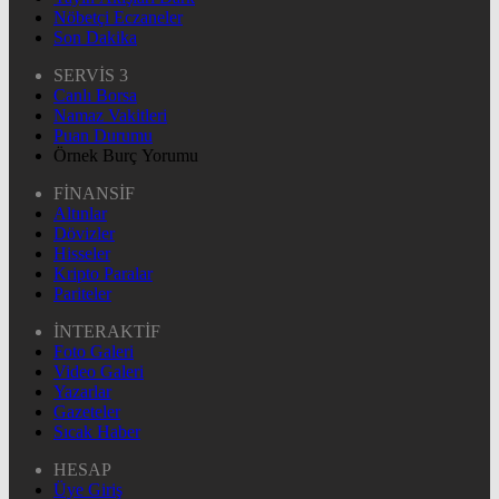
Nöbetçi Eczaneler
Son Dakika
SERVİS 3
Canlı Borsa
Namaz Vakitleri
Puan Durumu
Örnek Burç Yorumu
FİNANSİF
Altınlar
Dövizler
Hisseler
Kripto Paralar
Pariteler
İNTERAKTİF
Foto Galeri
Video Galeri
Yazarlar
Gazeteler
Sıcak Haber
HESAP
Üye Giriş