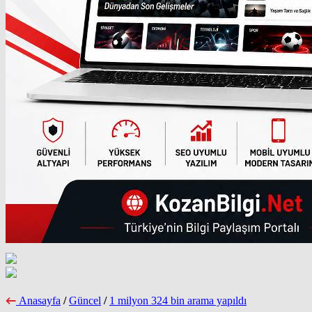
Anasayfa
/
Güncel
/
1 milyon 324 bin arama yapıldı