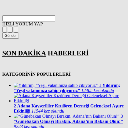
HIZLI YORUM YAP
Gönder
SON DAKİKA
HABERLERİ
KATEGORİNİN POPÜLERLERİ
1
Yıldırım;
“Yeşil vatanımıza sahip çıkıyoruz”
12405 kez okundu
2
Adana Kayserililer Kızılören Derneği Geleneksel Aşure
Etkinliği
11544 kez okundu
3
“Günebakan Olmayı Bırakın, Adana’nın Bakanı Olun!”
9223 kez okundu