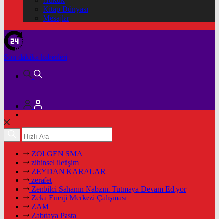
Hukuk
Kitap Dünyası
Mesajlar
Son dakika
haberleri
ZOLGEN SMA
zihinsel iletişim
ZEYDAN KARALAR
zerafet
Zenbilci Sahanın Nabzını Tutmaya Devam Ediyor
Zeka Enerji Merkezi Çalışması
ZAM
Zabıtaya Pasta