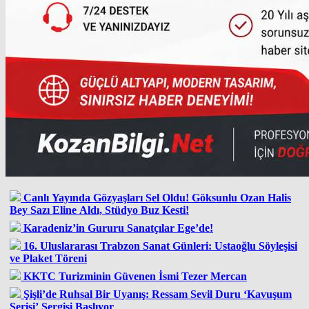
Canlı Yayında Gözyaşları Sel Oldu! Göksunlu Ozan Halis
Bey Sazı Eline Aldı, Stüdyo Buz Kesti!
Karadeniz’in Gururu Sanatçılar Ege’de!
16. Uluslararası Trabzon Sanat Günleri: Ustaoğlu Söyleşisi
ve Plaket Töreni
KKTC Turizminin Güvenen İsmi Tezer Mercan
Şişli’de Ruhsal Bir Uyanış: Ressam Sevil Duru ‘Kavuşum
Serisi’ Sergisi Başlıyor