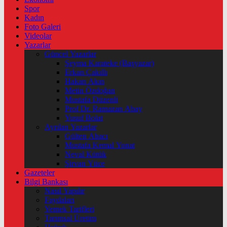
Spor
Kadın
Foto Galeri
Videolar
Yazarlar
Güncel Yazarlar
Şeyma Karateke (Başyazar)
Erkan Çakıllı
Hakan Akın
Metin Özdoğan
Mustafa Düzenli
Prof Dr. Ramazan Abay
Yusuf Bolat
Ayrılan Yazarlar
Gülten Abacı
Mustafa Kemal Yonat
Neval Kütük
Şirvan Yüce
Gazeteler
Bilgi Bankası
Nasıl Yapılır
Faydaları
Yemek Tarifleri
Tarımsal Üretim