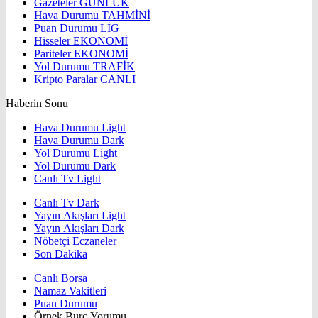
Gazeteler
GÜNLÜK
Hava Durumu
TAHMİNİ
Puan Durumu
LİG
Hisseler
EKONOMİ
Pariteler
EKONOMİ
Yol Durumu
TRAFİK
Kripto Paralar
CANLI
Haberin Sonu
Hava Durumu Light
Hava Durumu Dark
Yol Durumu Light
Yol Durumu Dark
Canlı Tv Light
Canlı Tv Dark
Yayın Akışları Light
Yayın Akışları Dark
Nöbetçi Eczaneler
Son Dakika
Canlı Borsa
Namaz Vakitleri
Puan Durumu
Örnek Burç Yorumu