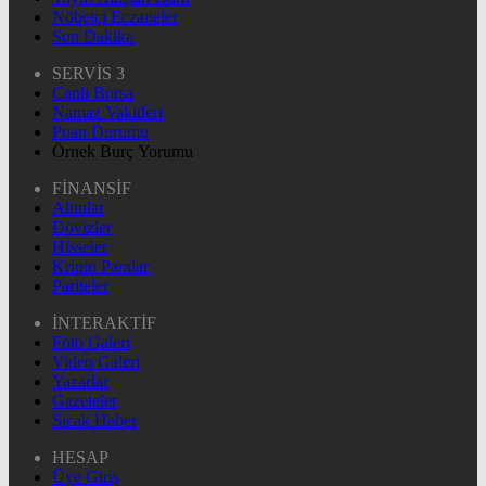
Nöbetçi Eczaneler
Son Dakika
SERVİS 3
Canlı Borsa
Namaz Vakitleri
Puan Durumu
Örnek Burç Yorumu
FİNANSİF
Altınlar
Dövizler
Hisseler
Kripto Paralar
Pariteler
İNTERAKTİF
Foto Galeri
Video Galeri
Yazarlar
Gazeteler
Sıcak Haber
HESAP
Üye Giriş