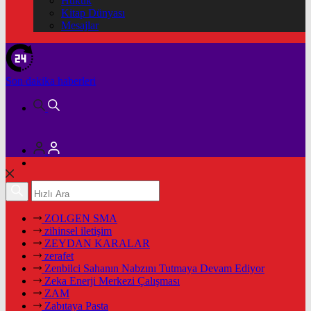
Hukuk
Kitap Dünyası
Mesajlar
Son dakika
haberleri
ZOLGEN SMA
zihinsel iletişim
ZEYDAN KARALAR
zerafet
Zenbilci Sahanın Nabzını Tutmaya Devam Ediyor
Zeka Enerji Merkezi Çalışması
ZAM
Zabıtaya Pasta