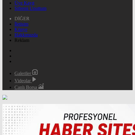
Üye Kayıt
Şifremi Unuttum
DİĞER
İletişim
Künye
Hakkımızda
Reklam
Galeriler
Videolar
Canlı Borsa