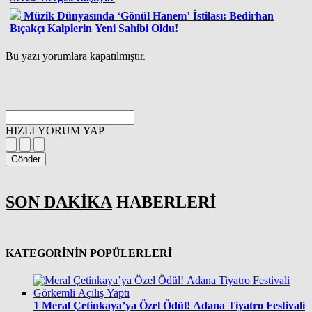
Müzik Dünyasında ‘Gönül Hanem’ İstilası: Bedirhan
Bıçakçı Kalplerin Yeni Sahibi Oldu!
Bu yazı yorumlara kapatılmıştır.
HIZLI YORUM YAP
Gönder
SON DAKİKA
HABERLERİ
KATEGORİNİN POPÜLERLERİ
1
Meral Çetinkaya’ya Özel Ödül! Adana Tiyatro Festivali