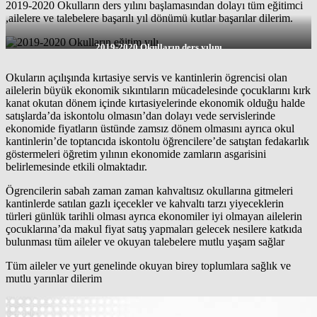
2019-2020 Okulların ders yılını başlamasından dolayı tüm eğitimci
,ailelere ve talebelere başarılı yıl dönümü kutlar başarılar dilerim.
2019-2020 Okulların ders yılını
Okuların açılışında kırtasiye servis ve kantinlerin ögrencisi olan
ailelerin büyük ekonomik sıkıntıların mücadelesinde çocuklarını kırk
kanat okutan dönem içinde kırtasiyelerinde ekonomik olduğu halde
satışlarda’da iskontolu olmasın’dan dolayı vede servislerinde
ekonomide fiyatların üstünde zamsız dönem olmasını ayrıca okul
kantinlerin’de toptancıda iskontolu öğrencilere’de satıştan fedakarlık
göstermeleri öğretim yılının ekonomide zamların asgarisini
belirlemesinde etkili olmaktadır.
Ögrencilerin sabah zaman zaman kahvaltısız okullarına gitmeleri
kantinlerde satılan gazlı içecekler ve kahvaltı tarzı yiyeceklerin
türleri günlük tarihli olması ayrıca ekonomiler iyi olmayan ailelerin
çocuklarına’da makul fiyat satış yapmaları gelecek nesilere katkıda
bulunması tüm aileler ve okuyan talebelere mutlu yaşam sağlar
Tüm aileler ve yurt genelinde okuyan birey toplumlara sağlık ve
mutlu yarınlar dilerim