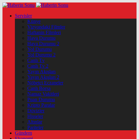
Servisler
Künye
Vizyondaki Filmler
Haftanin Filmleri
Hava Durumu
Hava Durumu 2
Yol Durumu
Yol Durumu 2
Canlı Tv
Canlı Tv 2
Yayın Akışları
Yayın Akışları 2
Nöbetçi Eczaneler
Canlı Borsa
Namaz Vakitleri
Puan Durumu
Kripto Paralar
Dövizler
Hisseler
Altınlar
Pariteler
Gündem
Ekonomi