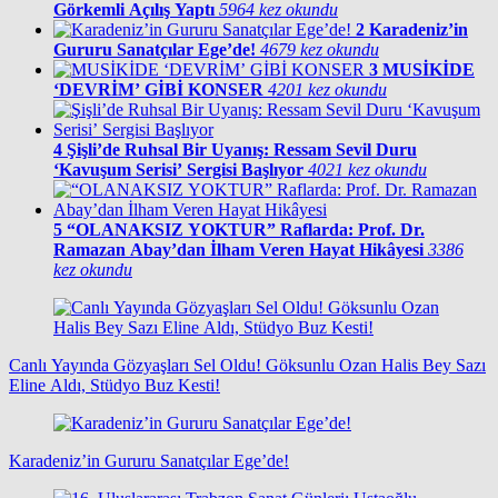
Görkemli Açılış Yaptı
5964 kez okundu
2
Karadeniz’in
Gururu Sanatçılar Ege’de!
4679 kez okundu
3
MUSİKİDE
‘DEVRİM’ GİBİ KONSER
4201 kez okundu
4
Şişli’de Ruhsal Bir Uyanış: Ressam Sevil Duru
‘Kavuşum Serisi’ Sergisi Başlıyor
4021 kez okundu
5
“OLANAKSIZ YOKTUR” Raflarda: Prof. Dr.
Ramazan Abay’dan İlham Veren Hayat Hikâyesi
3386
kez okundu
Canlı Yayında Gözyaşları Sel Oldu! Göksunlu Ozan Halis Bey Sazı
Eline Aldı, Stüdyo Buz Kesti!
Karadeniz’in Gururu Sanatçılar Ege’de!