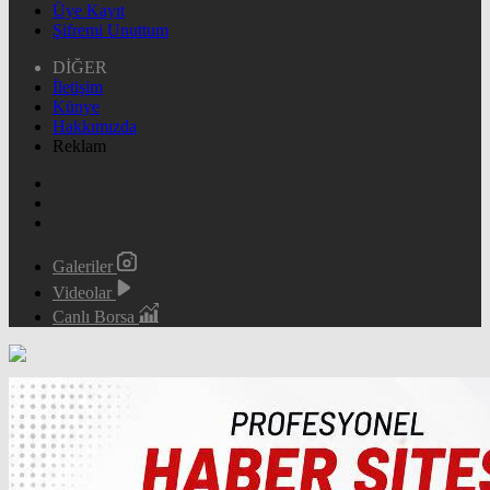
Üye Kayıt
Şifremi Unuttum
DİĞER
İletişim
Künye
Hakkımızda
Reklam
Galeriler
Videolar
Canlı Borsa