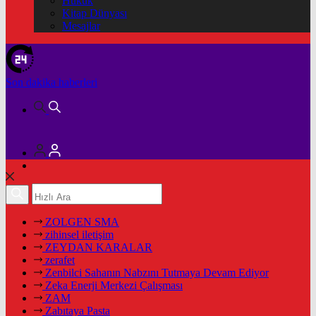
Hukuk
Kitap Dünyası
Mesajlar
Son dakika
haberleri
ZOLGEN SMA
zihinsel iletişim
ZEYDAN KARALAR
zerafet
Zenbilci Sahanın Nabzını Tutmaya Devam Ediyor
Zeka Enerji Merkezi Çalışması
ZAM
Zabıtaya Pasta