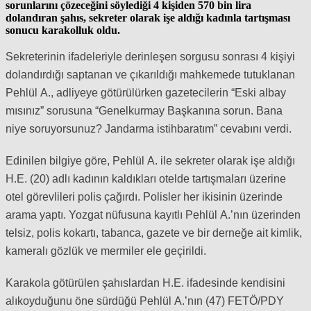
sorunlarını çözeceğini söylediği 4 kişiden 570 bin lira
dolandıran şahıs, sekreter olarak işe aldığı kadınla tartışması
sonucu karakolluk oldu.
Sekreterinin ifadeleriyle derinleşen sorgusu sonrası 4 kişiyi
dolandırdığı saptanan ve çıkarıldığı mahkemede tutuklanan
Pehlül A., adliyeye götürülürken gazetecilerin “Eski albay
mısınız” sorusuna “Genelkurmay Başkanına sorun. Bana
niye soruyorsunuz? Jandarma istihbaratım” cevabını verdi.
Edinilen bilgiye göre, Pehlül A. ile sekreter olarak işe aldığı
H.E. (20) adlı kadının kaldıkları otelde tartışmaları üzerine
otel görevlileri polis çağırdı. Polisler her ikisinin üzerinde
arama yaptı. Yozgat nüfusuna kayıtlı Pehlül A.’nın üzerinden
telsiz, polis kokartı, tabanca, gazete ve bir derneğe ait kimlik,
kameralı gözlük ve mermiler ele geçirildi.
Karakola götürülen şahıslardan H.E. ifadesinde kendisini
alıkoyduğunu öne sürdüğü Pehlül A.’nın (47) FETÖ/PDY