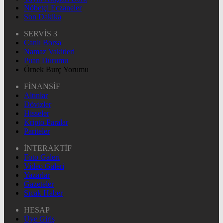
Nöbetçi Eczaneler
Son Dakika
SERVİS 3
Canlı Borsa
Namaz Vakitleri
Puan Durumu
Örnek Burç Yorumu
FİNANSİF
Altınlar
Dövizler
Hisseler
Kripto Paralar
Pariteler
İNTERAKTİF
Foto Galeri
Video Galeri
Yazarlar
Gazeteler
Sıcak Haber
HESAP
Üye Giriş