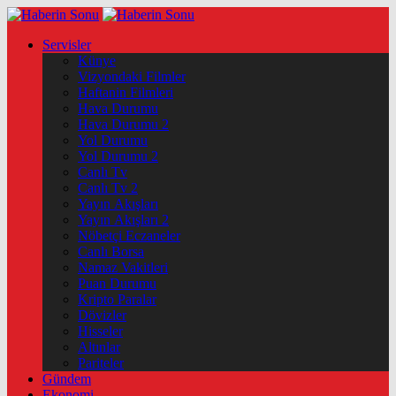
Servisler
Künye
Vizyondaki Filmler
Haftanin Filmleri
Hava Durumu
Hava Durumu 2
Yol Durumu
Yol Durumu 2
Canlı Tv
Canlı Tv 2
Yayın Akışları
Yayın Akışları 2
Nöbetçi Eczaneler
Canlı Borsa
Namaz Vakitleri
Puan Durumu
Kripto Paralar
Dövizler
Hisseler
Altınlar
Pariteler
Gündem
Ekonomi