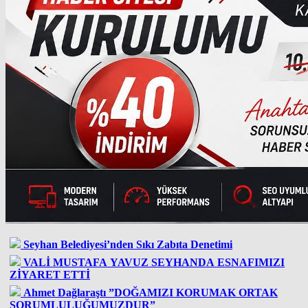
Seyhan Belediyesi’nden Sıkı Zabıta Denetimi
VALİ MUSTAFA YAVUZ SEYHANDA ESNAFIMIZI
ZİYARET ETTİ
Ahmet Dağlaraştı ”DOĞAMIZI KORUMAK ORTAK
SORUMLULUĞUMUZDUR”