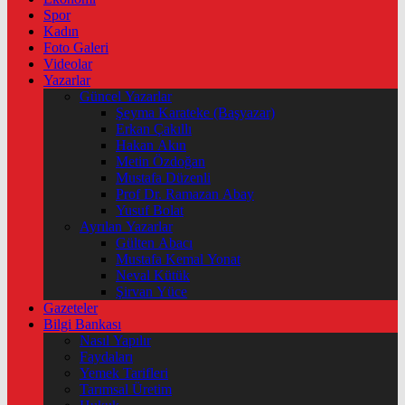
Spor
Kadın
Foto Galeri
Videolar
Yazarlar
Güncel Yazarlar
Şeyma Karateke (Başyazar)
Erkan Çakıllı
Hakan Akın
Metin Özdoğan
Mustafa Düzenli
Prof Dr. Ramazan Abay
Yusuf Bolat
Ayrılan Yazarlar
Gülten Abacı
Mustafa Kemal Yonat
Neval Kütük
Şirvan Yüce
Gazeteler
Bilgi Bankası
Nasıl Yapılır
Faydaları
Yemek Tarifleri
Tarımsal Üretim