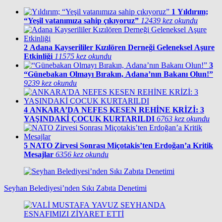
1
Yıldırım;
“Yeşil vatanımıza sahip çıkıyoruz”
12439 kez okundu
2
Adana Kayserililer Kızılören Derneği Geleneksel Aşure
Etkinliği
11575 kez okundu
3
“Günebakan Olmayı Bırakın, Adana’nın Bakanı Olun!”
9239 kez okundu
4
ANKARA’DA NEFES KESEN REHİNE KRİZİ: 3
YAŞINDAKİ ÇOCUK KURTARILDI
6763 kez okundu
5
NATO Zirvesi Sonrası Miçotakis’ten Erdoğan’a Kritik
Mesajlar
6356 kez okundu
Seyhan Belediyesi’nden Sıkı Zabıta Denetimi