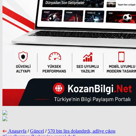
Anasayfa
/
Güncel
/
570 bin lira dolandırdı, adliye çıkışı