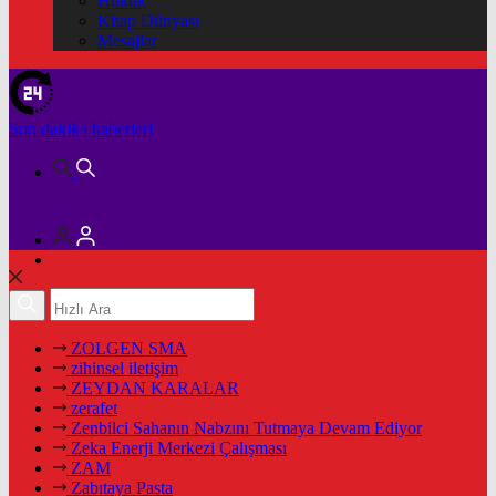
Hukuk
Kitap Dünyası
Mesajlar
Son dakika
haberleri
ZOLGEN SMA
zihinsel iletişim
ZEYDAN KARALAR
zerafet
Zenbilci Sahanın Nabzını Tutmaya Devam Ediyor
Zeka Enerji Merkezi Çalışması
ZAM
Zabıtaya Pasta