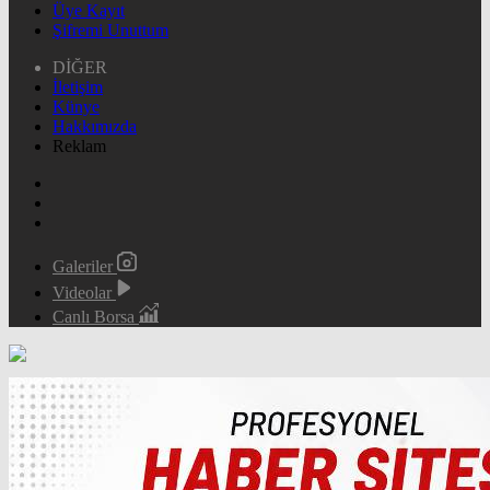
Üye Kayıt
Şifremi Unuttum
DİĞER
İletişim
Künye
Hakkımızda
Reklam
Galeriler
Videolar
Canlı Borsa