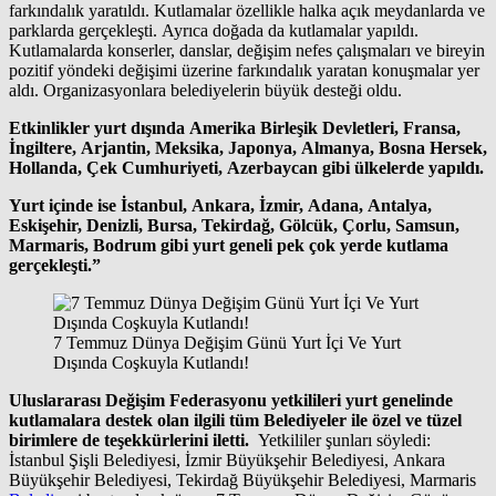
farkındalık yaratıldı. Kutlamalar özellikle halka açık meydanlarda ve
parklarda gerçekleşti. Ayrıca doğada da kutlamalar yapıldı.
Kutlamalarda konserler, danslar, değişim nefes çalışmaları ve bireyin
pozitif yöndeki değişimi üzerine farkındalık yaratan konuşmalar yer
aldı. Organizasyonlara belediyelerin büyük desteği oldu.
Etkinlikler yurt dışında Amerika Birleşik Devletleri, Fransa,
İngiltere, Arjantin, Meksika, Japonya, Almanya, Bosna Hersek,
Hollanda, Çek Cumhuriyeti, Azerbaycan gibi ülkelerde yapıldı.
Yurt içinde ise İstanbul, Ankara, İzmir, Adana, Antalya,
Eskişehir, Denizli, Bursa, Tekirdağ, Gölcük, Çorlu, Samsun,
Marmaris, Bodrum gibi yurt geneli pek çok yerde kutlama
gerçekleşti.”
7 Temmuz Dünya Değişim Günü Yurt İçi Ve Yurt
Dışında Coşkuyla Kutlandı!
Uluslararası Değişim Federasyonu yetkilileri yurt genelinde
kutlamalara destek olan ilgili tüm Belediyeler ile özel ve tüzel
birimlere de teşekkürlerini iletti.
Yetkililer şunları söyledi:
İstanbul Şişli Belediyesi, İzmir Büyükşehir Belediyesi, Ankara
Büyükşehir Belediyesi, Tekirdağ Büyükşehir Belediyesi, Marmaris