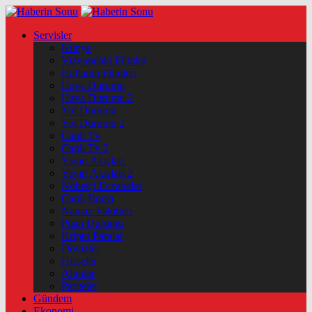
Servisler
Künye
Vizyondaki Filmler
Haftanin Filmleri
Hava Durumu
Hava Durumu 2
Yol Durumu
Yol Durumu 2
Canlı Tv
Canlı Tv 2
Yayın Akışları
Yayın Akışları 2
Nöbetçi Eczaneler
Canlı Borsa
Namaz Vakitleri
Puan Durumu
Kripto Paralar
Dövizler
Hisseler
Altınlar
Pariteler
Gündem
Ekonomi