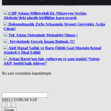
CHP Adana Milletvekili Dr. Müzeyyen Şevkin,
Akdeniz’deki plastik kirliliğine karşı uyardı
Dokunulmazlık Zırhı Arkasında Siyaset: Gerçekler Açığa
Çıksın!
Tek Adam Sisteminde Muhalefet Olmaz !
Yeryüzünde Gerçek İnsanı Bulmak !!!!
Akif Manaf Sağlık ve Barış Ödülü Gazi Mustafa Kemal
Atatürk’e İthaf Edildi
Ayhan Barut’tan faiz, enflasyon ve zam tepkisi “Sebep
AKP, bedeli halk ödüyor”
Bu yazı yorumlara kapatılmıştır.
HIZLI YORUM YAP
Gönder