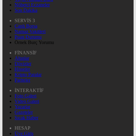
Nöbetçi Eczaneler
Son Dakika
SERVİS 3
Canlı Borsa
Namaz Vakitleri
Puan Durumu
Örnek Burç Yorumu
FİNANSİF
Altınlar
Dövizler
Hisseler
Kripto Paralar
Pariteler
İNTERAKTİF
Foto Galeri
Video Galeri
Yazarlar
Gazeteler
Sıcak Haber
HESAP
Üye Giriş