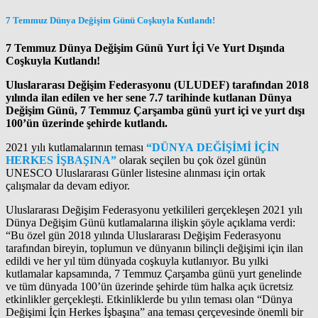
7 Temmuz Dünya Değişim Günü Coşkuyla Kutlandı!
7 Temmuz Dünya Değişim Günü Yurt İçi Ve Yurt Dışında
Coşkuyla Kutlandı!
Uluslararası Değişim Federasyonu (ULUDEF) tarafından 2018
yılında ilan edilen ve her sene 7.7 tarihinde kutlanan Dünya
Değişim Günü, 7 Temmuz Çarşamba günü yurt içi ve yurt dışı
100’ün üzerinde şehirde kutlandı.
2021 yılı kutlamalarının teması
“DÜNYA DEĞİŞİMİ İÇİN
HERKES İŞBAŞINA”
olarak seçilen bu çok özel günün
UNESCO Uluslararası Günler listesine alınması için ortak
çalışmalar da devam ediyor.
Uluslararası Değişim Federasyonu yetkilileri gerçekleşen 2021 yılı
Dünya Değişim Günü kutlamalarına ilişkin şöyle açıklama verdi:
“Bu özel gün 2018 yılında Uluslararası Değişim Federasyonu
tarafından bireyin, toplumun ve dünyanın bilinçli değişimi için ilan
edildi ve her yıl tüm dünyada coşkuyla kutlanıyor. Bu yılki
kutlamalar kapsamında, 7 Temmuz Çarşamba günü yurt genelinde
ve tüm dünyada 100’ün üzerinde şehirde tüm halka açık ücretsiz
etkinlikler gerçekleşti. Etkinliklerde bu yılın teması olan “Dünya
Değişimi İçin Herkes İşbaşına” ana teması çerçevesinde önemli bir