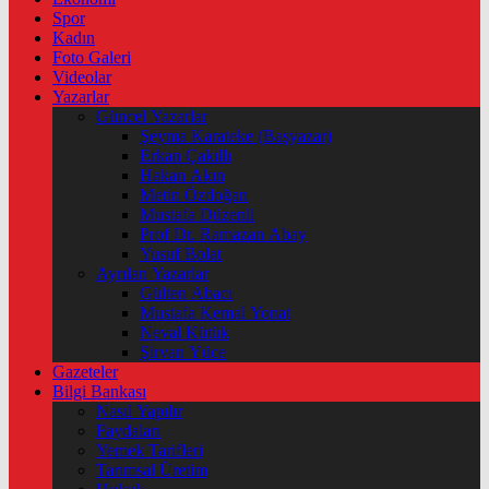
Spor
Kadın
Foto Galeri
Videolar
Yazarlar
Güncel Yazarlar
Şeyma Karateke (Başyazar)
Erkan Çakıllı
Hakan Akın
Metin Özdoğan
Mustafa Düzenli
Prof Dr. Ramazan Abay
Yusuf Bolat
Ayrılan Yazarlar
Gülten Abacı
Mustafa Kemal Yonat
Neval Kütük
Şirvan Yüce
Gazeteler
Bilgi Bankası
Nasıl Yapılır
Faydaları
Yemek Tarifleri
Tarımsal Üretim