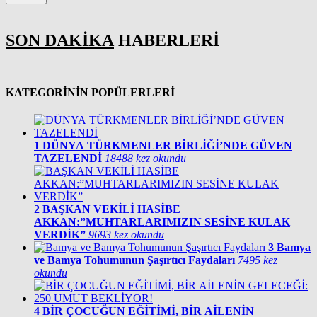
SON DAKİKA
HABERLERİ
KATEGORİNİN POPÜLERLERİ
1
DÜNYA TÜRKMENLER BİRLİĞİ’NDE GÜVEN
TAZELENDİ
18488 kez okundu
2
BAŞKAN VEKİLİ HASİBE
AKKAN:”MUHTARLARIMIZIN SESİNE KULAK
VERDİK”
9693 kez okundu
3
Bamya
ve Bamya Tohumunun Şaşırtıcı Faydaları
7495 kez
okundu
4
BİR ÇOCUĞUN EĞİTİMİ, BİR AİLENİN