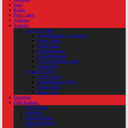
Spor
Kadın
Foto Galeri
Videolar
Yazarlar
Güncel Yazarlar
Şeyma Karateke (Başyazar)
Erkan Çakıllı
Hakan Akın
Metin Özdoğan
Mustafa Düzenli
Prof Dr. Ramazan Abay
Yusuf Bolat
Ayrılan Yazarlar
Gülten Abacı
Mustafa Kemal Yonat
Neval Kütük
Şirvan Yüce
Gazeteler
Bilgi Bankası
Nasıl Yapılır
Faydaları
Yemek Tarifleri
Tarımsal Üretim