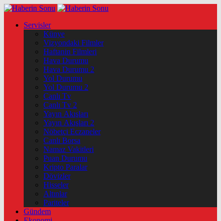
Servisler
Künye
Vizyondaki Filmler
Haftanin Filmleri
Hava Durumu
Hava Durumu 2
Yol Durumu
Yol Durumu 2
Canlı Tv
Canlı Tv 2
Yayın Akışları
Yayın Akışları 2
Nöbetçi Eczaneler
Canlı Borsa
Namaz Vakitleri
Puan Durumu
Kripto Paralar
Dövizler
Hisseler
Altınlar
Pariteler
Gündem
Ekonomi