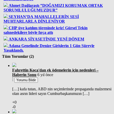
Ahmet Dağlaraştı ”DOĞAMIZI KORUMAK ORTAK
SORUMLULUĞUMUZDUR”
SEYHAN’DA MAHALLELERİN SESİ
MUHTARLARLA DİNLENİYOR
CHP üye katılım töreninde kriz! Gürsel Tekin
sahnedekilere böyle fırça attı
ANKARA SİYASETİNDE YENİ DÖNEM
Adana Genelinde Denize Girişlerin 1 Gün Süreyle
Yasaklandı.
Tüm Yorumlar (2)
Fahrettin Koca'dan ek ödemelerin için nedenleri –
Haberin Sonu
6 yıl önce
Yorumu Bildir
[…] kafa tutan, ABD nin seçimlerinde propaganda malzemesi
olan asrın lideri sayın Cumhurbaşkanımızın […]
+0
-0