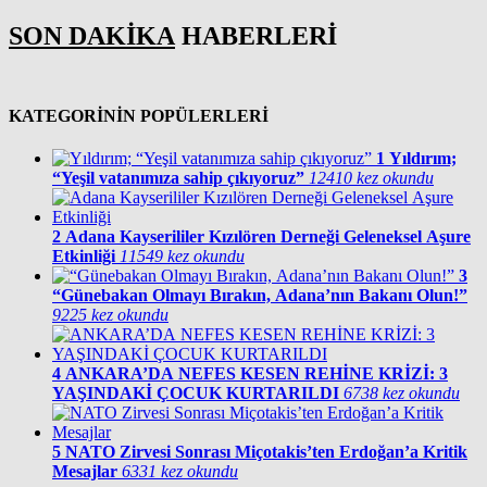
SON DAKİKA
HABERLERİ
KATEGORİNİN POPÜLERLERİ
1
Yıldırım;
“Yeşil vatanımıza sahip çıkıyoruz”
12410 kez okundu
2
Adana Kayserililer Kızılören Derneği Geleneksel Aşure
Etkinliği
11549 kez okundu
3
“Günebakan Olmayı Bırakın, Adana’nın Bakanı Olun!”
9225 kez okundu
4
ANKARA’DA NEFES KESEN REHİNE KRİZİ: 3
YAŞINDAKİ ÇOCUK KURTARILDI
6738 kez okundu
5
NATO Zirvesi Sonrası Miçotakis’ten Erdoğan’a Kritik
Mesajlar
6331 kez okundu