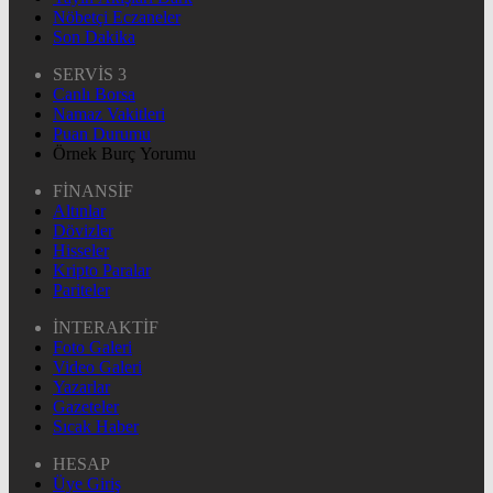
Nöbetçi Eczaneler
Son Dakika
SERVİS 3
Canlı Borsa
Namaz Vakitleri
Puan Durumu
Örnek Burç Yorumu
FİNANSİF
Altınlar
Dövizler
Hisseler
Kripto Paralar
Pariteler
İNTERAKTİF
Foto Galeri
Video Galeri
Yazarlar
Gazeteler
Sıcak Haber
HESAP
Üye Giriş