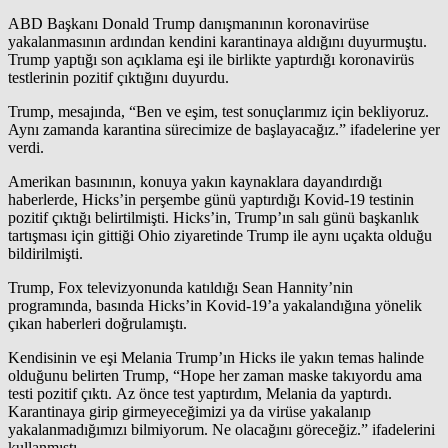
ABD Başkanı Donald Trump danışmanının koronavirüse
yakalanmasının ardından kendini karantinaya aldığını duyurmuştu.
Trump yaptığı son açıklama eşi ile birlikte yaptırdığı koronavirüs
testlerinin pozitif çıktığını duyurdu.
Trump, mesajında, “Ben ve eşim, test sonuçlarımız için bekliyoruz.
Aynı zamanda karantina sürecimize de başlayacağız.” ifadelerine yer
verdi.
Amerikan basınının, konuya yakın kaynaklara dayandırdığı
haberlerde, Hicks’in perşembe günü yaptırdığı Kovid-19 testinin
pozitif çıktığı belirtilmişti. Hicks’in, Trump’ın salı günü başkanlık
tartışması için gittiği Ohio ziyaretinde Trump ile aynı uçakta olduğu
bildirilmişti.
Trump, Fox televizyonunda katıldığı Sean Hannity’nin
programında, basında Hicks’in Kovid-19’a yakalandığına yönelik
çıkan haberleri doğrulamıştı.
Kendisinin ve eşi Melania Trump’ın Hicks ile yakın temas halinde
olduğunu belirten Trump, “Hope her zaman maske takıyordu ama
testi pozitif çıktı. Az önce test yaptırdım, Melania da yaptırdı.
Karantinaya girip girmeyeceğimizi ya da virüse yakalanıp
yakalanmadığımızı bilmiyorum. Ne olacağını göreceğiz.” ifadelerini
kullanmıştı