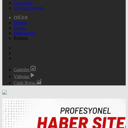
Üye Kayıt
Şifremi Unuttum
DİĞER
İletişim
Künye
Hakkımızda
Reklam
Galeriler
Videolar
Canlı Borsa