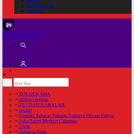
Hukuk
Kitap Dünyası
Mesajlar
Son dakika
haberleri
ZOLGEN SMA
zihinsel iletişim
ZEYDAN KARALAR
zerafet
Zenbilci Sahanın Nabzını Tutmaya Devam Ediyor
Zeka Enerji Merkezi Çalışması
ZAM
Zabıtaya Pasta