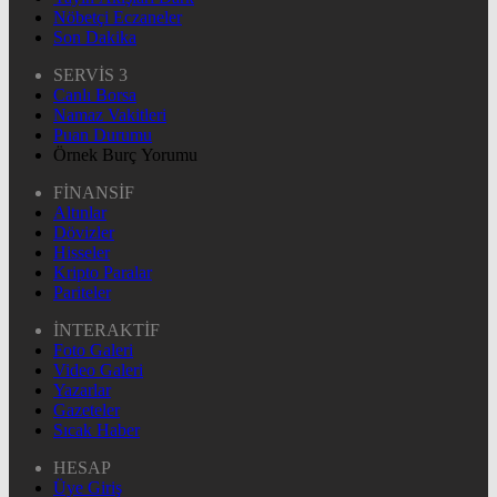
Nöbetçi Eczaneler
Son Dakika
SERVİS 3
Canlı Borsa
Namaz Vakitleri
Puan Durumu
Örnek Burç Yorumu
FİNANSİF
Altınlar
Dövizler
Hisseler
Kripto Paralar
Pariteler
İNTERAKTİF
Foto Galeri
Video Galeri
Yazarlar
Gazeteler
Sıcak Haber
HESAP
Üye Giriş