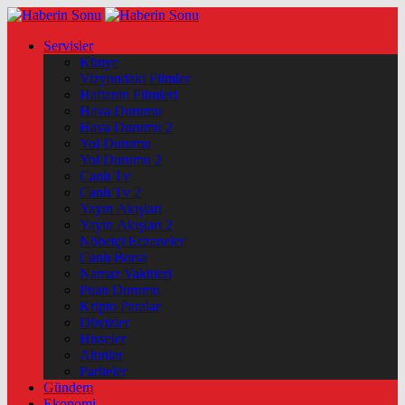
Servisler
Künye
Vizyondaki Filmler
Haftanin Filmleri
Hava Durumu
Hava Durumu 2
Yol Durumu
Yol Durumu 2
Canlı Tv
Canlı Tv 2
Yayın Akışları
Yayın Akışları 2
Nöbetçi Eczaneler
Canlı Borsa
Namaz Vakitleri
Puan Durumu
Kripto Paralar
Dövizler
Hisseler
Altınlar
Pariteler
Gündem
Ekonomi