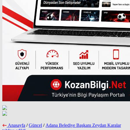
Anasayfa
/
Güncel
/
Adana Belediye Başkanı Zeydan Karalar