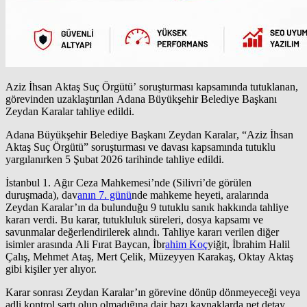
Aziz İhsan Aktaş Suç Örgütü’ soruşturması kapsamında tutuklanan,
görevinden uzaklaştırılan Adana Büyükşehir Belediye Başkanı
Zeydan Karalar tahliye edildi.
Adana Büyükşehir Belediye Başkanı Zeydan Karalar
, “Aziz İhsan
Aktaş Suç Örgütü” soruşturması ve davası kapsamında tutuklu
yargılanırken
5 Şubat 2026
tarihinde tahliye edildi.
İstanbul 1. Ağır Ceza Mahkemesi’nde (Silivri’de görülen
duruşmada), dav
anın 7. günü
nde mahkeme heyeti, aralarında
Zeydan Karalar’ın da bulunduğu
9 tutuklu sanık
hakkında
tahliye
kararı
verdi. Bu karar, tutukluluk süreleri, dosya kapsamı ve
savunmalar değerlendirilerek alındı.
Tahliye kararı verilen diğer
isimler arasında Ali Fırat Baycan, İbr
ahim Koç
yiğit, İbrahim Halil
Çalış, Mehmet Ataş, Mert Çelik, Müzeyyen Karakaş, Oktay Aktaş
gibi kişiler yer alıyor.
Karar sonrası Zeydan Karalar’ın
görevine dönüp dönmeyeceği
veya
adli kontrol şartı olup olmadığına dair bazı kaynaklarda net detay