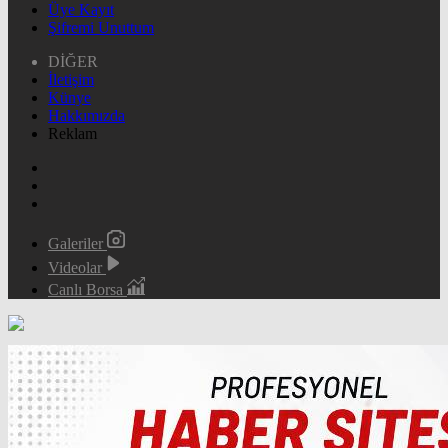
Üye Kayıt
Şifremi Unuttum
DİĞER
İletişim
Künye
Hakkımızda
Reklam
Galeriler
Videolar
Canlı Borsa