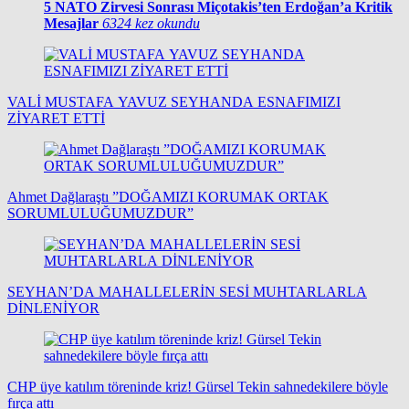
5
NATO Zirvesi Sonrası Miçotakis’ten Erdoğan’a Kritik
Mesajlar
6324 kez okundu
VALİ MUSTAFA YAVUZ SEYHANDA ESNAFIMIZI
ZİYARET ETTİ
Ahmet Dağlaraştı ”DOĞAMIZI KORUMAK ORTAK
SORUMLULUĞUMUZDUR”
SEYHAN’DA MAHALLELERİN SESİ MUHTARLARLA
DİNLENİYOR
CHP üye katılım töreninde kriz! Gürsel Tekin sahnedekilere böyle
fırça attı