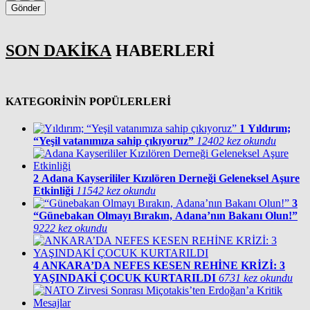
Gönder
SON DAKİKA
HABERLERİ
KATEGORİNİN POPÜLERLERİ
1
Yıldırım;
“Yeşil vatanımıza sahip çıkıyoruz”
12402 kez okundu
2
Adana Kayserililer Kızılören Derneği Geleneksel Aşure
Etkinliği
11542 kez okundu
3
“Günebakan Olmayı Bırakın, Adana’nın Bakanı Olun!”
9222 kez okundu
4
ANKARA’DA NEFES KESEN REHİNE KRİZİ: 3
YAŞINDAKİ ÇOCUK KURTARILDI
6731 kez okundu