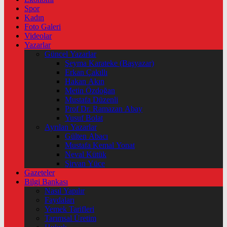
Spor
Kadın
Foto Galeri
Videolar
Yazarlar
Güncel Yazarlar
Şeyma Karateke (Başyazar)
Erkan Çakıllı
Hakan Akın
Metin Özdoğan
Mustafa Düzenli
Prof Dr. Ramazan Abay
Yusuf Bolat
Ayrılan Yazarlar
Gülten Abacı
Mustafa Kemal Yonat
Neval Kütük
Şirvan Yüce
Gazeteler
Bilgi Bankası
Nasıl Yapılır
Faydaları
Yemek Tarifleri
Tarımsal Üretim