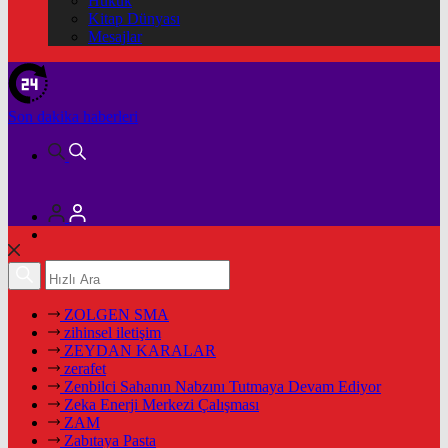
Hukuk
Kitap Dünyası
Mesajlar
Son dakika
haberleri
ZOLGEN SMA
zihinsel iletişim
ZEYDAN KARALAR
zerafet
Zenbilci Sahanın Nabzını Tutmaya Devam Ediyor
Zeka Enerji Merkezi Çalışması
ZAM
Zabıtaya Pasta