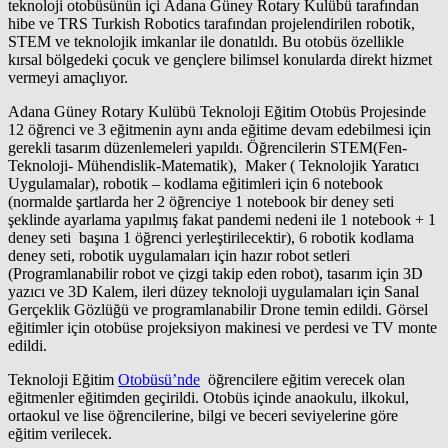
teknoloji otobüsünün içi Adana Güney Rotary Kulübü tarafından
hibe ve TRS Turkish Robotics tarafından projelendirilen robotik,
STEM ve teknolojik imkanlar ile donatıldı. Bu otobüs özellikle
kırsal bölgedeki çocuk ve gençlere bilimsel konularda direkt hizmet
vermeyi amaçlıyor.
Adana Güney Rotary Kulübü Teknoloji Eğitim Otobüs Projesinde
12 öğrenci ve 3 eğitmenin aynı anda eğitime devam edebilmesi için
gerekli tasarım düzenlemeleri yapıldı. Öğrencilerin STEM(Fen-
Teknoloji- Mühendislik-Matematik), Maker ( Teknolojik Yaratıcı
Uygulamalar), robotik – kodlama eğitimleri için 6 notebook
(normalde şartlarda her 2 öğrenciye 1 notebook bir deney seti
şeklinde ayarlama yapılmış fakat pandemi nedeni ile 1 notebook + 1
deney seti başına 1 öğrenci yerleştirilecektir), 6 robotik kodlama
deney seti, robotik uygulamaları için hazır robot setleri
(Programlanabilir robot ve çizgi takip eden robot), tasarım için 3D
yazıcı ve 3D Kalem, ileri düzey teknoloji uygulamaları için Sanal
Gerçeklik Gözlüğü ve programlanabilir Drone temin edildi. Görsel
eğitimler için otobüse projeksiyon makinesi ve perdesi ve TV monte
edildi.
Teknoloji Eğitim
Otobüsü’nde
öğrencilere eğitim verecek olan
eğitmenler eğitimden geçirildi. Otobüs içinde anaokulu, ilkokul,
ortaokul ve lise öğrencilerine, bilgi ve beceri seviyelerine göre
eğitim verilecek.