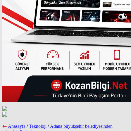
Anasayfa
/
Teknoloji
/
Adana büyükşehir belediyesinden