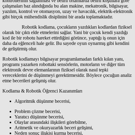
kontrollerinin sağlanması ve belirli ortamlarda belirli koşullara göre
çalışmaları baz alındığında bu alan makine, mekatronik, bilgisayar,
yazılım, kontrol ve otomasyon, uzay ve havacılık, elektrik-elektronik
gibi birçok mühendislik disiplinini bir arada toplamaktadır.
Robotik kodlama, çocukların yazdıkları kodlardan fiziksel
olarak bir çıktı elde etmelerini sağlar. Yani bir çocuk kendi yazdığı
kod ile bir robotu hareket ettirdiğini görünce, yaptığı iş onun için
daha da eğlenceli hale gelir. Bu sayede oyun oynarmış gibi kendini
de geliştirmiş olur.
Robotik kodlamayı bilgisayar programlamadan farklı kılan yanı,
programı yazarken robottaki sensörlerin, motorların ve diğer tüm
elektronik devre elemanlarının fiziksel olarak nasıl tepki
vereceklerini de düşünmeyi gerektirmesidir. Böylece çocuğun analiz
etme becerileri gelişmiş olur.
Kodlama & Robotik Öğrenci Kazanımları
Algoritmik düşünme becerisi,
Problem çözme becerisi,
Yaratıcı düşünme becerisi,
Olaylar arasındaki ilişkileri görebilme,
Aritmetik ve okuryazarlık beceri gelişimi,
Neden sonuç ilişkisi kurma becerisi,