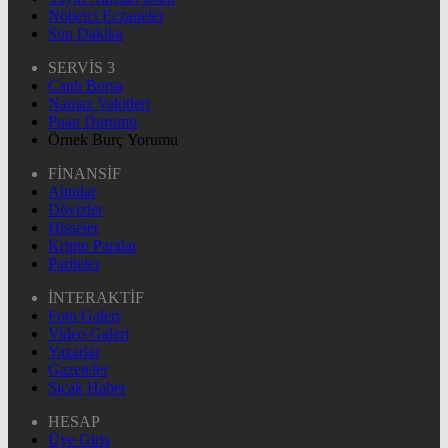
Nöbetçi Eczaneler
Son Dakika
SERVİS 3
Canlı Borsa
Namaz Vakitleri
Puan Durumu
Örnek Burç Yorumu
FİNANSİF
Altınlar
Dövizler
Hisseler
Kripto Paralar
Pariteler
İNTERAKTİF
Foto Galeri
Video Galeri
Yazarlar
Gazeteler
Sıcak Haber
HESAP
Üye Giriş