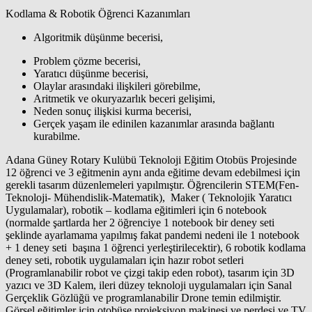
Kodlama & Robotik Öğrenci Kazanımları
Algoritmik düşünme becerisi,
Problem çözme becerisi,
Yaratıcı düşünme becerisi,
Olaylar arasındaki ilişkileri görebilme,
Aritmetik ve okuryazarlık beceri gelişimi,
Neden sonuç ilişkisi kurma becerisi,
Gerçek yaşam ile edinilen kazanımlar arasında bağlantı
kurabilme.
Adana Güney Rotary Kulübü Teknoloji Eğitim Otobüs Projesinde
12 öğrenci ve 3 eğitmenin aynı anda eğitime devam edebilmesi için
gerekli tasarım düzenlemeleri yapılmıştır. Öğrencilerin STEM(Fen-
Teknoloji- Mühendislik-Matematik), Maker ( Teknolojik Yaratıcı
Uygulamalar), robotik – kodlama eğitimleri için 6 notebook
(normalde şartlarda her 2 öğrenciye 1 notebook bir deney seti
şeklinde ayarlamama yapılmış fakat pandemi nedeni ile 1 notebook
+ 1 deney seti başına 1 öğrenci yerleştirilecektir), 6 robotik kodlama
deney seti, robotik uygulamaları için hazır robot setleri
(Programlanabilir robot ve çizgi takip eden robot), tasarım için 3D
yazıcı ve 3D Kalem, ileri düzey teknoloji uygulamaları için Sanal
Gerçeklik Gözlüğü ve programlanabilir Drone temin edilmiştir.
Görsel eğitimler için otobüse projeksiyon makinesi ve perdesi ve TV