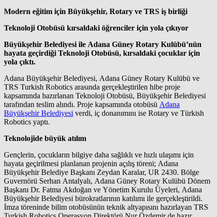
Modern eğitim için Büyükşehir, Rotary ve TRS iş birliği
Teknoloji Otobüsü kırsaldaki öğrenciler için yola çıkıyor
Büyükşehir Belediyesi ile Adana Güney Rotary Kulübü’nün
hayata geçirdiği Teknoloji Otobüsü, kırsaldaki çocuklar için
yola çıktı.
Adana Büyükşehir Belediyesi, Adana Güney Rotary Kulübü ve
TRS Turkish Robotics arasında gerçekleştirilen hibe proje
kapsamında hazırlanan Teknoloji Otobüsü, Büyükşehir Belediyesi
tarafından teslim alındı. Proje kapsamında otobüsü
Adana
Büyükşehir Belediyesi
verdi, iç donanımını ise Rotary ve Türkish
Robotics yaptı.
Teknolojide büyük atılım
Gençlerin, çocukların bilgiye daha sağlıklı ve hızlı ulaşımı için
hayata geçirilmesi planlanan projenin açılış töreni; Adana
Büyükşehir Belediye Başkanı Zeydan Karalar, UR 2430. Bölge
Guvernörü Serhan Antalyalı, Adana Güney Rotary Kulübü Dönem
Başkanı Dr. Fatma Akdoğan ve Yönetim Kurulu Üyeleri, Adana
Büyükşehir Belediyesi bürokratlarının katılımı ile gerçekleştirildi.
İmza töreninde bilim otobüsünün teknik altyapısını hazırlayan TRS
Turkish Robotics Operasyon Direktörü Nur Özdemir de hazır