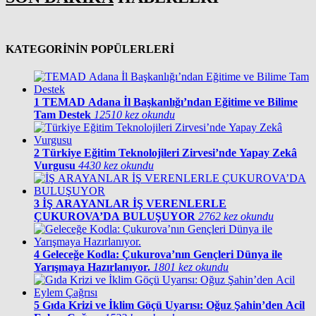
KATEGORİNİN POPÜLERLERİ
1
TEMAD Adana İl Başkanlığı’ndan Eğitime ve Bilime
Tam Destek
12510 kez okundu
2
Türkiye Eğitim Teknolojileri Zirvesi’nde Yapay Zekâ
Vurgusu
4430 kez okundu
3
İŞ ARAYANLAR İŞ VERENLERLE
ÇUKUROVA’DA BULUŞUYOR
2762 kez okundu
4
Geleceğe Kodla: Çukurova’nın Gençleri Dünya ile
Yarışmaya Hazırlanıyor.
1801 kez okundu
5
Gıda Krizi ve İklim Göçü Uyarısı: Oğuz Şahin’den Acil