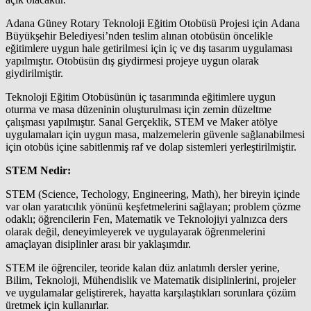
Adana Güney Rotary Teknoloji Eğitim Otobüsü Projesi için Adana
Büyükşehir Belediyesi’nden teslim alınan otobüsün öncelikle
eğitimlere uygun hale getirilmesi için iç ve dış tasarım uygulaması
yapılmıştır. Otobüsün dış giydirmesi projeye uygun olarak
giydirilmiştir.
Teknoloji Eğitim Otobüsünün iç tasarımında eğitimlere uygun
oturma ve masa düzeninin oluşturulması için zemin düzeltme
çalışması yapılmıştır. Sanal Gerçeklik, STEM ve Maker atölye
uygulamaları için uygun masa, malzemelerin güvenle sağlanabilmesi
için otobüs içine sabitlenmiş raf ve dolap sistemleri yerleştirilmiştir.
STEM Nedir:
STEM (Science, Techology, Engineering, Math), her bireyin içinde
var olan yaratıcılık yönünü keşfetmelerini sağlayan; problem çözme
odaklı; öğrencilerin Fen, Matematik ve Teknolojiyi yalnızca ders
olarak değil, deneyimleyerek ve uygulayarak öğrenmelerini
amaçlayan disiplinler arası bir yaklaşımdır.
STEM ile öğrenciler, teoride kalan düz anlatımlı dersler yerine,
Bilim, Teknoloji, Mühendislik ve Matematik disiplinlerini, projeler
ve uygulamalar geliştirerek, hayatta karşılaştıkları sorunlara çözüm
üretmek için kullanırlar.