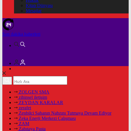
Hukuk
Kitap Dünyası
Mesajlar
Son dakika
haberleri
ZOLGEN SMA
zihinsel iletişim
ZEYDAN KARALAR
zerafet
Zenbilci Sahanın Nabzını Tutmaya Devam Ediyor
Zeka Enerji Merkezi Çalışması
ZAM
Zabıtaya Pasta