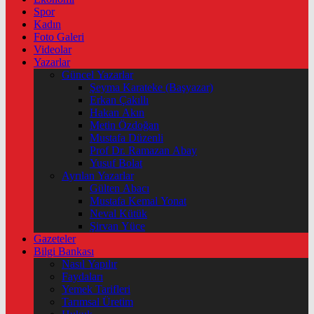
Spor
Kadın
Foto Galeri
Videolar
Yazarlar
Güncel Yazarlar
Şeyma Karateke (Başyazar)
Erkan Çakıllı
Hakan Akın
Metin Özdoğan
Mustafa Düzenli
Prof Dr. Ramazan Abay
Yusuf Bolat
Ayrılan Yazarlar
Gülten Abacı
Mustafa Kemal Yonat
Neval Kütük
Şirvan Yüce
Gazeteler
Bilgi Bankası
Nasıl Yapılır
Faydaları
Yemek Tarifleri
Tarımsal Üretim