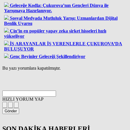
Geleceğe Kodla: Çukurova’nın Gençleri Dünya ile
Yarışmaya Hazırlanıyor.
Sosyal Medyada Mutluluk Yarışı: Uzmanlardan Dijital
Benlik Uyarısı
Çin’in en popüler yapay zeka şirket hisseleri hızlı
yükseliyor
İŞ ARAYANLAR İŞ VERENLERLE ÇUKUROVA’DA
BULUŞUYOR
Genç Beyinler Geleceği Şekillendiriyor
Bu yazı yorumlara kapatılmıştır.
HIZLI YORUM YAP
Gönder
SON DAKİKA
HABERLERİ