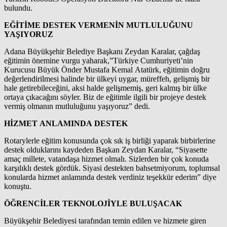
bulundu.
EĞİTİME DESTEK VERMENİN MUTLULUĞUNU
YAŞIYORUZ
Adana Büyükşehir Belediye Başkanı Zeydan Karalar, çağdaş
eğitimin önemine vurgu yaharak,”Türkiye Cumhuriyeti’nin
Kurucusu Büyük Önder Mustafa Kemal Atatürk, eğitimin doğru
değerlendirilmesi halinde bir ülkeyi uygar, müreffeh, gelişmiş bir
hale getirebileceğini, aksi halde gelişmemiş, geri kalmış bir ülke
ortaya çıkacağını söyler. Biz de eğitimle ilgili bir projeye destek
vermiş olmanın mutluluğunu yaşıyoruz” dedi.
HİZMET ANLAMINDA DESTEK
Rotarylerle eğitim konusunda çok sık iş birliği yaparak birbirlerine
destek olduklarını kaydeden Başkan Zeydan Karalar, “Siyasette
amaç millete, vatandaşa hizmet olmalı. Sizlerden bir çok konuda
karşılıklı destek gördük. Siyasi destekten bahsetmiyorum, toplumsal
konularda hizmet anlamında destek verdiniz teşekkür ederim” diye
konuştu.
ÖĞRENCİLER TEKNOLOJİYLE BULUŞACAK
Büyükşehir Belediyesi tarafından temin edilen ve hizmete giren