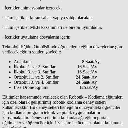
∙ İçerikler animasyonlar içerecek,
∙ Tüm içerikler kuramsal alt yapıya sahip olacaktır.
∙ Tüm içerikler MEB kazanımları ile birebir uyumludur.
∙ İçerikler uygulama dosyalarını içerir.
Teknoloji Eğitim Otobüsü’nde öğrencilerin eğitim düzeylerine göre
verilecek eğitim saatleri şöyledir:
Anaokulu 8 Saat/Ay
İlkokul 1. ve 2. Sınıflar 16 Saat/Ay
İlkokul 3. ve 3. Sınıflar 16 Saat/Ay
Ortaokul 1. ve 2. Sınıflar 24 Saat/ Ay
Ortaokul 3. ve 4. Sınıflar 24 Saat/ Ay
Lise Drone Eğitimi 12Saat/Ay
Eğitimler kapsamında verilecek olan Robotik – Kodlama eğitimleri
için özel olarak geliştirilmiş robotik kodlama deney setleri
kullanılacaktır. Bu deney setleri her eğitim düzeyindeki öğrenciler
için kodlama programı teknik ve pratik uygulamalarını
kapsamaktadır. Deney setlerinin kullanılacağı eğitim portalı
eğitimciler ve öğrenciler için 1 yıl süre ile ücretsiz olarak kullanıma
açık olacaktır.