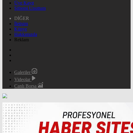
Üye Kayıt
Şifremi Unuttum
DİĞER
İletişim
Künye
Hakkımızda
Reklam
Galeriler
Videolar
Canlı Borsa