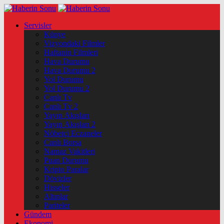
Servisler
Künye
Vizyondaki Filmler
Haftanin Filmleri
Hava Durumu
Hava Durumu 2
Yol Durumu
Yol Durumu 2
Canlı Tv
Canlı Tv 2
Yayın Akışları
Yayın Akışları 2
Nöbetçi Eczaneler
Canlı Borsa
Namaz Vakitleri
Puan Durumu
Kripto Paralar
Dövizler
Hisseler
Altınlar
Pariteler
Gündem
Ekonomi