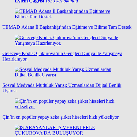
Eylem Çağrısı
1533 kez okundu
TEMAD Adana İl Başkanlığı’ndan Eğitime ve Bilime Tam Destek
Geleceğe Kodla: Çukurova’nın Gençleri Dünya ile Yarışmaya
Hazırlanıyor.
Sosyal Medyada Mutluluk Yarışı: Uzmanlardan Dijital Benlik
Uyarısı
Çin’in en popüler yapay zeka şirket hisseleri hızlı yükseliyor