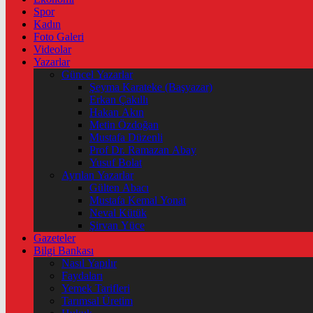
Spor
Kadın
Foto Galeri
Videolar
Yazarlar
Güncel Yazarlar
Şeyma Karateke (Başyazar)
Erkan Çakıllı
Hakan Akın
Metin Özdoğan
Mustafa Düzenli
Prof Dr. Ramazan Abay
Yusuf Bolat
Ayrılan Yazarlar
Gülten Abacı
Mustafa Kemal Yonat
Neval Kütük
Şirvan Yüce
Gazeteler
Bilgi Bankası
Nasıl Yapılır
Faydaları
Yemek Tarifleri
Tarımsal Üretim