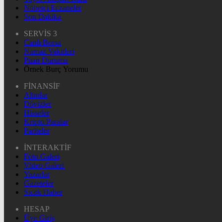
Nöbetçi Eczaneler
Son Dakika
SERVİS 3
Canlı Borsa
Namaz Vakitleri
Puan Durumu
Örnek Burç Yorumu
FİNANSİF
Altınlar
Dövizler
Hisseler
Kripto Paralar
Pariteler
İNTERAKTİF
Foto Galeri
Video Galeri
Yazarlar
Gazeteler
Sıcak Haber
HESAP
Üye Giriş