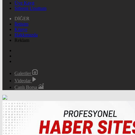
Üye Kayıt
Şifremi Unuttum
DİĞER
İletişim
Künye
Hakkımızda
Reklam
Galeriler
Videolar
Canlı Borsa