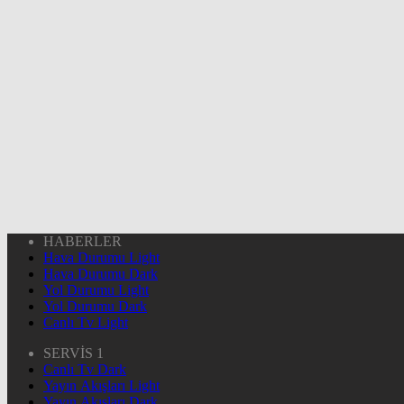
HABERLER
Hava Durumu Light
Hava Durumu Dark
Yol Durumu Light
Yol Durumu Dark
Canlı Tv Light
SERVİS 1
Canlı Tv Dark
Yayın Akışları Light
Yayın Akışları Dark