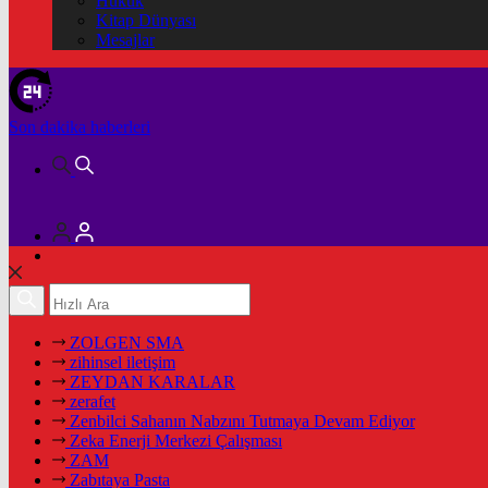
Hukuk
Kitap Dünyası
Mesajlar
Son dakika
haberleri
ZOLGEN SMA
zihinsel iletişim
ZEYDAN KARALAR
zerafet
Zenbilci Sahanın Nabzını Tutmaya Devam Ediyor
Zeka Enerji Merkezi Çalışması
ZAM
Zabıtaya Pasta