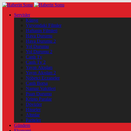
Servisler
Künye
Vizyondaki Filmler
Haftanin Filmleri
Hava Durumu
Hava Durumu 2
Yol Durumu
Yol Durumu 2
Canlı Tv
Canlı Tv 2
Yayın Akışları
Yayın Akışları 2
Nöbetçi Eczaneler
Canlı Borsa
Namaz Vakitleri
Puan Durumu
Kripto Paralar
Dövizler
Hisseler
Altınlar
Pariteler
Gündem
Ekonomi