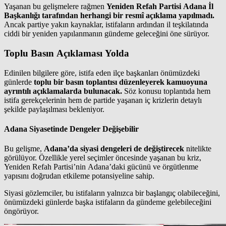
Yaşanan bu gelişmelere rağmen
Yeniden Refah Partisi Adana İl
Başkanlığı tarafından herhangi bir resmî açıklama yapılmadı.
Ancak partiye yakın kaynaklar, istifaların ardından il teşkilatında
ciddi bir yeniden yapılanmanın gündeme geleceğini öne sürüyor.
Toplu Basın Açıklaması Yolda
Edinilen bilgilere göre, istifa eden ilçe başkanları önümüzdeki
günlerde
toplu bir basın toplantısı düzenleyerek kamuoyuna
ayrıntılı açıklamalarda bulunacak.
Söz konusu toplantıda hem
istifa gerekçelerinin hem de partide yaşanan iç krizlerin detaylı
şekilde paylaşılması bekleniyor.
Adana Siyasetinde Dengeler Değişebilir
Bu gelişme,
Adana’da siyasi dengeleri de değiştirecek
nitelikte
görülüyor. Özellikle yerel seçimler öncesinde yaşanan bu kriz,
Yeniden Refah Partisi’nin Adana’daki gücünü ve örgütlenme
yapısını doğrudan etkileme potansiyeline sahip.
Siyasi gözlemciler, bu istifaların yalnızca bir başlangıç olabileceğini,
önümüzdeki günlerde başka istifaların da gündeme gelebileceğini
öngörüyor.