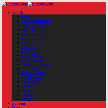
Servisler
Künye
Vizyondaki Filmler
Haftanin Filmleri
Hava Durumu
Hava Durumu 2
Yol Durumu
Yol Durumu 2
Canlı Tv
Canlı Tv 2
Yayın Akışları
Yayın Akışları 2
Nöbetçi Eczaneler
Canlı Borsa
Namaz Vakitleri
Puan Durumu
Kripto Paralar
Dövizler
Hisseler
Altınlar
Pariteler
Gündem
Ekonomi