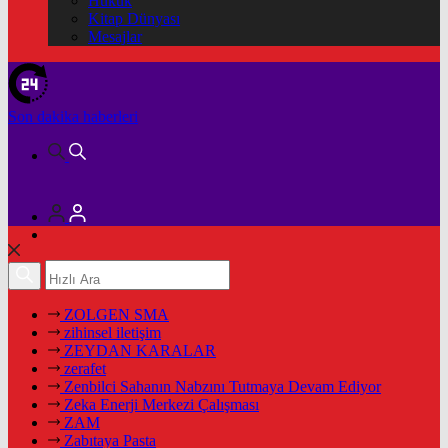
Hukuk
Kitap Dünyası
Mesajlar
Son dakika
haberleri
ZOLGEN SMA
zihinsel iletişim
ZEYDAN KARALAR
zerafet
Zenbilci Sahanın Nabzını Tutmaya Devam Ediyor
Zeka Enerji Merkezi Çalışması
ZAM
Zabıtaya Pasta