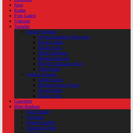
Spor
Kadın
Foto Galeri
Videolar
Yazarlar
Güncel Yazarlar
Şeyma Karateke (Başyazar)
Erkan Çakıllı
Hakan Akın
Metin Özdoğan
Mustafa Düzenli
Prof Dr. Ramazan Abay
Yusuf Bolat
Ayrılan Yazarlar
Gülten Abacı
Mustafa Kemal Yonat
Neval Kütük
Şirvan Yüce
Gazeteler
Bilgi Bankası
Nasıl Yapılır
Faydaları
Yemek Tarifleri
Tarımsal Üretim