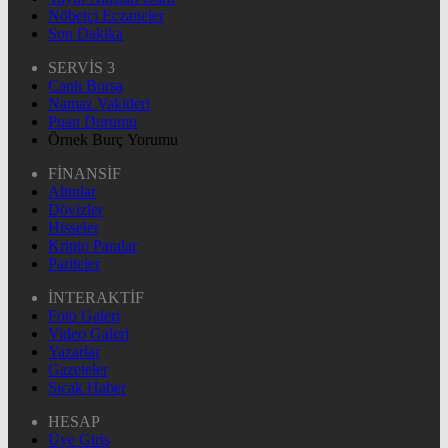
Nöbetçi Eczaneler
Son Dakika
SERVİS 3
Canlı Borsa
Namaz Vakitleri
Puan Durumu
Örnek Burç Yorumu
FİNANSİF
Altınlar
Dövizler
Hisseler
Kripto Paralar
Pariteler
İNTERAKTİF
Foto Galeri
Video Galeri
Yazarlar
Gazeteler
Sıcak Haber
HESAP
Üye Giriş