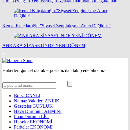
Ümit Özdağ’ın Yeni Parti için Açıklamalarından Öne Çıkanlar
Kemal Kılıçdaroğlu ”Siyaset Zenginleşme Aracı Değildir!”
ANKARA SİYASETİNDE YENİ DÖNEM
Haberleri güncel olarak e-postanızdan takip edebilirsiniz !
Borsa
CANLI
Namaz Vakitleri
ANLIK
Gazeteler
GÜNLÜK
Hava Durumu
TAHMİNİ
Puan Durumu
LİG
Hisseler
EKONOMİ
Pariteler
EKONOMİ