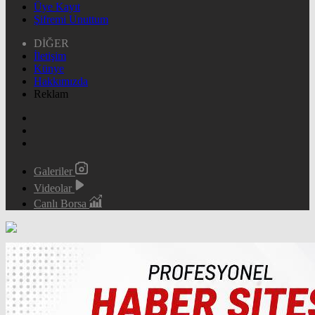
Üye Kayıt
Şifremi Unuttum
DİĞER
İletişim
Künye
Hakkımızda
Reklam
Galeriler
Videolar
Canlı Borsa