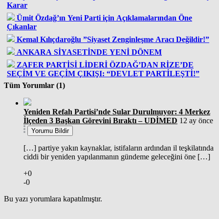
Karar
Ümit Özdağ’ın Yeni Parti için Açıklamalarından Öne
Çıkanlar
Kemal Kılıçdaroğlu ”Siyaset Zenginleşme Aracı Değildir!”
ANKARA SİYASETİNDE YENİ DÖNEM
ZAFER PARTİSİ LİDERİ ÖZDAĞ’DAN RİZE’DE
SEÇİM VE GEÇİM ÇIKIŞI: “DEVLET PARTİLEŞTİ!”
Tüm Yorumlar (1)
Yeniden Refah Partisi’nde Sular Durulmuyor: 4 Merkez
İlçeden 3 Başkan Görevini Bıraktı – UDİMED
12 ay önce
Yorumu Bildir
[…] partiye yakın kaynaklar, istifaların ardından il teşkilatında
ciddi bir yeniden yapılanmanın gündeme geleceğini öne […]
+0
-0
Bu yazı yorumlara kapatılmıştır.