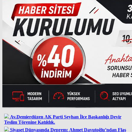
Av.Demierdüzen AK Parti Seyhan İlçe Başkanlığı Devir
Teslim Törenine Katıldık.
Siyaset Dünyasında Deprem: Ahmet Davutoğlu’ndan Flaş