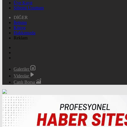
Üye Kayıt
Şifremi Unuttum
DİĞER
İletişim
Künye
Hakkımızda
Reklam
Galeriler
Videolar
Canlı Borsa