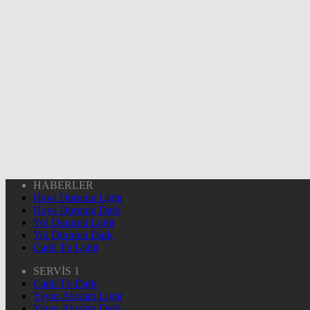
HABERLER
Hava Durumu Light
Hava Durumu Dark
Yol Durumu Light
Yol Durumu Dark
Canlı Tv Light
SERVİS 1
Canlı Tv Dark
Yayın Akışları Light
Yayın Akışları Dark