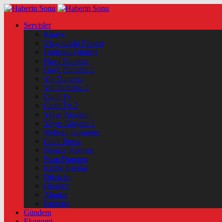
Servisler
Künye
Vizyondaki Filmler
Haftanin Filmleri
Hava Durumu
Hava Durumu 2
Yol Durumu
Yol Durumu 2
Canlı Tv
Canlı Tv 2
Yayın Akışları
Yayın Akışları 2
Nöbetçi Eczaneler
Canlı Borsa
Namaz Vakitleri
Puan Durumu
Kripto Paralar
Dövizler
Hisseler
Altınlar
Pariteler
Gündem
Ekonomi