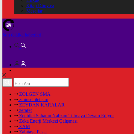
Hukuk
Kitap Dünyası
Mesajlar
Son dakika
haberleri
ZOLGEN SMA
zihinsel iletişim
ZEYDAN KARALAR
zerafet
Zenbilci Sahanın Nabzını Tutmaya Devam Ediyor
Zeka Enerji Merkezi Çalışması
ZAM
Zabıtaya Pasta