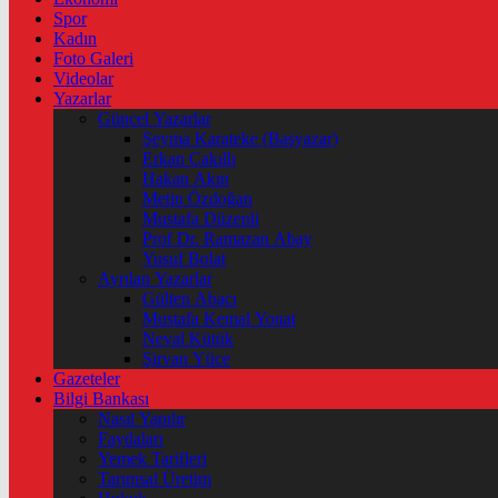
Spor
Kadın
Foto Galeri
Videolar
Yazarlar
Güncel Yazarlar
Şeyma Karateke (Başyazar)
Erkan Çakıllı
Hakan Akın
Metin Özdoğan
Mustafa Düzenli
Prof Dr. Ramazan Abay
Yusuf Bolat
Ayrılan Yazarlar
Gülten Abacı
Mustafa Kemal Yonat
Neval Kütük
Şirvan Yüce
Gazeteler
Bilgi Bankası
Nasıl Yapılır
Faydaları
Yemek Tarifleri
Tarımsal Üretim