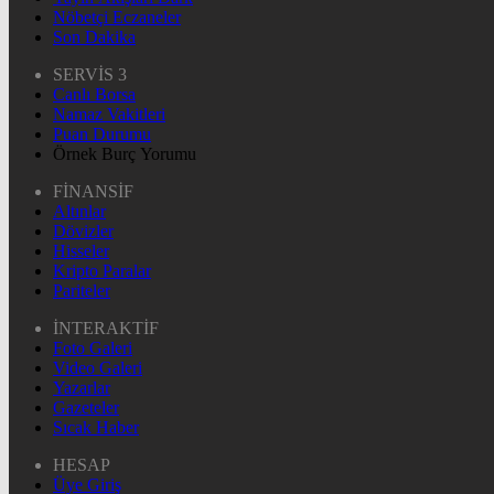
Nöbetçi Eczaneler
Son Dakika
SERVİS 3
Canlı Borsa
Namaz Vakitleri
Puan Durumu
Örnek Burç Yorumu
FİNANSİF
Altınlar
Dövizler
Hisseler
Kripto Paralar
Pariteler
İNTERAKTİF
Foto Galeri
Video Galeri
Yazarlar
Gazeteler
Sıcak Haber
HESAP
Üye Giriş