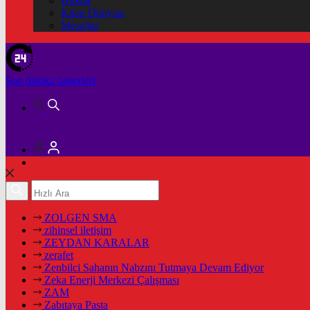
Hukuk
Kitap Dünyası
Mesajlar
Son dakika
haberleri
ZOLGEN SMA
zihinsel iletişim
ZEYDAN KARALAR
zerafet
Zenbilci Sahanın Nabzını Tutmaya Devam Ediyor
Zeka Enerji Merkezi Çalışması
ZAM
Zabıtaya Pasta