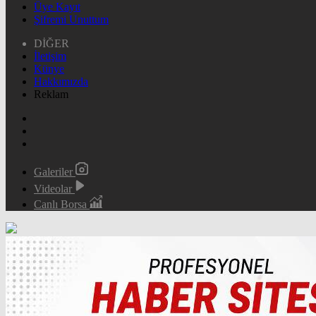
Üye Kayıt
Şifremi Unuttum
DİĞER
İletişim
Künye
Hakkımızda
Reklam
Galeriler
Videolar
Canlı Borsa