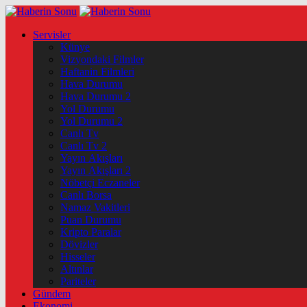
Servisler
Künye
Vizyondaki Filmler
Haftanin Filmleri
Hava Durumu
Hava Durumu 2
Yol Durumu
Yol Durumu 2
Canlı Tv
Canlı Tv 2
Yayın Akışları
Yayın Akışları 2
Nöbetçi Eczaneler
Canlı Borsa
Namaz Vakitleri
Puan Durumu
Kripto Paralar
Dövizler
Hisseler
Altınlar
Pariteler
Gündem
Ekonomi