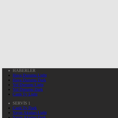
HABERLER
Hava Durumu Light
Hava Durumu Dark
Yol Durumu Light
Yol Durumu Dark
Canlı Tv Light
SERVİS 1
Canlı Tv Dark
Yayın Akışları Light
Yayın Akışları Dark