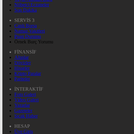
Nöbetçi Eczaneler
Son Dakika
SERVİS 3
Canlı Borsa
Namaz Vakitleri
Puan Durumu
Örnek Burç Yorumu
FİNANSİF
Altınlar
Dövizler
Hisseler
Kripto Paralar
Pariteler
İNTERAKTİF
Foto Galeri
Video Galeri
Yazarlar
Gazeteler
Sıcak Haber
HESAP
Üye Giriş