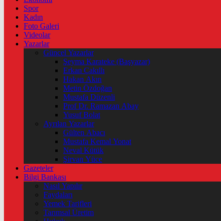
Spor
Kadın
Foto Galeri
Videolar
Yazarlar
Güncel Yazarlar
Şeyma Karateke (Başyazar)
Erkan Çakıllı
Hakan Akın
Metin Özdoğan
Mustafa Düzenli
Prof Dr. Ramazan Abay
Yusuf Bolat
Ayrılan Yazarlar
Gülten Abacı
Mustafa Kemal Yonat
Neval Kütük
Şirvan Yüce
Gazeteler
Bilgi Bankası
Nasıl Yapılır
Faydaları
Yemek Tarifleri
Tarımsal Üretim