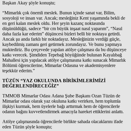
Başkan Akay şöyle konuştu;
“Mimarlık çok önemli meslek. Bunun içinde sanat var, Bilim,
sosyoloji ve insan var. Ancak; mesleğiniz Kent yaşamında bekli de
en geri kalan meslek oldu. Her şeyin kazanç noktasında
düşünüldüğü, sadece “bir cm büyük inşaat nasıl yaparım”, “Nasıl
daha fazla kar ederim” düşüncesi bizleri belli bir noktaya getirdi.
Ancak şu anda farklı bir noktadayız. Mesleğinizin verdiği güçle,
kaybedilmiş zamanı geri getirmek zorundayız. Ve bunu yapmaya
muktediriz. Bu çerçevede yapılan atölye çalışması da bu düşünceye
katkı verecek. Şimdiden Tepebağ höyüğünde bulunan Kayalıbağ
Mahallesi için yapılacak atölye çalışmasına katkı sunacak Mimarlık
Bölümü öğrencilerine, Mimarlar Odasına ve akademisyenlere
teşekkür ederim.”
TÜZÜN “YAZ OKULUNDA BİRİKİMLERİMİZİ
DEĞERLENDİRECEĞİZ”
TMMOB Mimarlar Odası Adana Şube Başkanı Ozan Tüzün de
Mimarlar odası olarak yaz okuluna katkı verirken, hem toplumla
ilişkiyi kurmak, hem üyelerle bağı arttırmak hem de öğrencilerle
odanın bağını kuvvetlendirmek amacıyla hareket ettiklerini anlattı.
Atölye çalışmasında öğrencilerle birlikte sahada olacaklarını ifade
eden Tüzün şöyle konuştu;