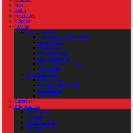
Spor
Kadın
Foto Galeri
Videolar
Yazarlar
Güncel Yazarlar
Şeyma Karateke (Başyazar)
Erkan Çakıllı
Hakan Akın
Metin Özdoğan
Mustafa Düzenli
Prof Dr. Ramazan Abay
Yusuf Bolat
Ayrılan Yazarlar
Gülten Abacı
Mustafa Kemal Yonat
Neval Kütük
Şirvan Yüce
Gazeteler
Bilgi Bankası
Nasıl Yapılır
Faydaları
Yemek Tarifleri
Tarımsal Üretim