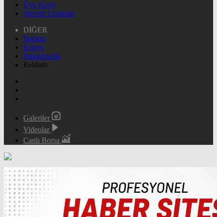
Üye Kayıt
Şifremi Unuttum
DİĞER
İletişim
Künye
Hakkımızda
Reklam
Galeriler
Videolar
Canlı Borsa