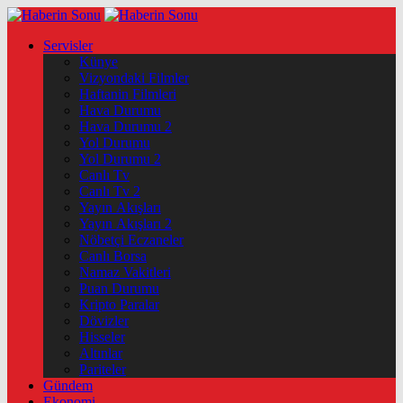
Servisler
Künye
Vizyondaki Filmler
Haftanin Filmleri
Hava Durumu
Hava Durumu 2
Yol Durumu
Yol Durumu 2
Canlı Tv
Canlı Tv 2
Yayın Akışları
Yayın Akışları 2
Nöbetçi Eczaneler
Canlı Borsa
Namaz Vakitleri
Puan Durumu
Kripto Paralar
Dövizler
Hisseler
Altınlar
Pariteler
Gündem
Ekonomi