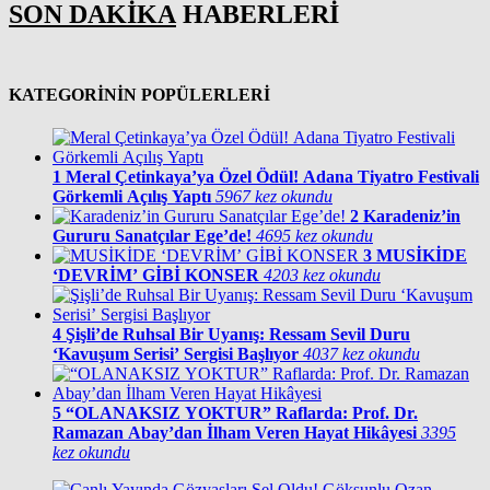
SON DAKİKA
HABERLERİ
KATEGORİNİN POPÜLERLERİ
1
Meral Çetinkaya’ya Özel Ödül! Adana Tiyatro Festivali
Görkemli Açılış Yaptı
5967 kez okundu
2
Karadeniz’in
Gururu Sanatçılar Ege’de!
4695 kez okundu
3
MUSİKİDE
‘DEVRİM’ GİBİ KONSER
4203 kez okundu
4
Şişli’de Ruhsal Bir Uyanış: Ressam Sevil Duru
‘Kavuşum Serisi’ Sergisi Başlıyor
4037 kez okundu
5
“OLANAKSIZ YOKTUR” Raflarda: Prof. Dr.
Ramazan Abay’dan İlham Veren Hayat Hikâyesi
3395
kez okundu