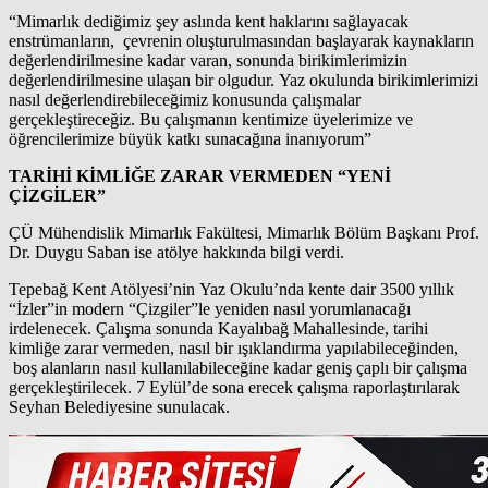
“Mimarlık dediğimiz şey aslında kent haklarını sağlayacak
enstrümanların, çevrenin oluşturulmasından başlayarak kaynakların
değerlendirilmesine kadar varan, sonunda birikimlerimizin
değerlendirilmesine ulaşan bir olgudur. Yaz okulunda birikimlerimizi
nasıl değerlendirebileceğimiz konusunda çalışmalar
gerçekleştireceğiz. Bu çalışmanın kentimize üyelerimize ve
öğrencilerimize büyük katkı sunacağına inanıyorum”
TARİHİ KİMLİĞE ZARAR VERMEDEN “YENİ
ÇİZGİLER”
ÇÜ Mühendislik Mimarlık Fakültesi, Mimarlık Bölüm Başkanı Prof.
Dr. Duygu Saban ise atölye hakkında bilgi verdi.
Tepebağ Kent Atölyesi’nin Yaz Okulu’nda kente dair 3500 yıllık
“İzler”in modern “Çizgiler”le yeniden nasıl yorumlanacağı
irdelenecek. Çalışma sonunda Kayalıbağ Mahallesinde, tarihi
kimliğe zarar vermeden, nasıl bir ışıklandırma yapılabileceğinden,
boş alanların nasıl kullanılabileceğine kadar geniş çaplı bir çalışma
gerçekleştirilecek. 7 Eylül’de sona erecek çalışma raporlaştırılarak
Seyhan Belediyesine sunulacak.