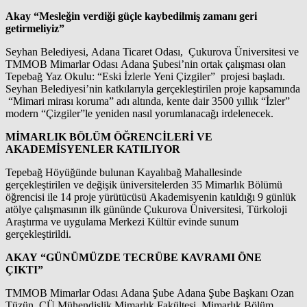
Akay “Mesleğin verdiği güçle kaybedilmiş zamanı geri
getirmeliyiz”
Seyhan Belediyesi, Adana Ticaret Odası, Çukurova Üniversitesi ve
TMMOB Mimarlar Odası Adana Şubesi’nin ortak çalışması olan
Tepebağ Yaz Okulu: “Eski İzlerle Yeni Çizgiler” projesi başladı.
Seyhan Belediyesi’nin katkılarıyla gerçekleştirilen proje kapsamında
“Mimari mirası koruma” adı altında, kente dair 3500 yıllık “İzler”
modern “Çizgiler”le yeniden nasıl yorumlanacağı irdelenecek.
MİMARLIK BÖLÜM ÖĞRENCİLERİ VE
AKADEMİSYENLER KATILIYOR
Tepebağ Höyüğünde bulunan Kayalıbağ Mahallesinde
gerçekleştirilen ve değişik üniversitelerden 35 Mimarlık Bölümü
öğrencisi ile 14 proje yürütücüsü Akademisyenin katıldığı 9 günlük
atölye çalışmasının ilk gününde Çukurova Üniversitesi, Türkoloji
Araştırma ve uygulama Merkezi Kültür evinde sunum
gerçekleştirildi.
AKAY “GÜNÜMÜZDE TECRÜBE KAVRAMI ÖNE
ÇIKTI”
TMMOB Mimarlar Odası Adana Şube Adana Şube Başkanı Ozan
Tüzün, ÇÜ Mühendislik Mimarlık Fakültesi, Mimarlık Bölüm