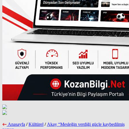
Anasayfa
/
Kültürel
/
Akay “Mesleğin verdiği güçle kaybedilmiş