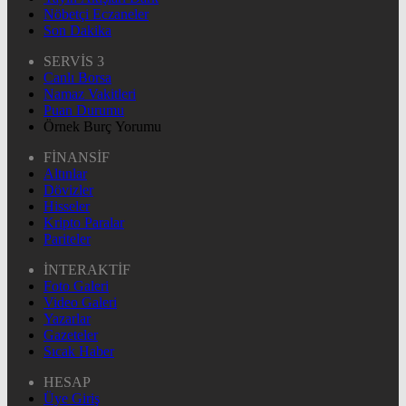
Nöbetçi Eczaneler
Son Dakika
SERVİS 3
Canlı Borsa
Namaz Vakitleri
Puan Durumu
Örnek Burç Yorumu
FİNANSİF
Altınlar
Dövizler
Hisseler
Kripto Paralar
Pariteler
İNTERAKTİF
Foto Galeri
Video Galeri
Yazarlar
Gazeteler
Sıcak Haber
HESAP
Üye Giriş