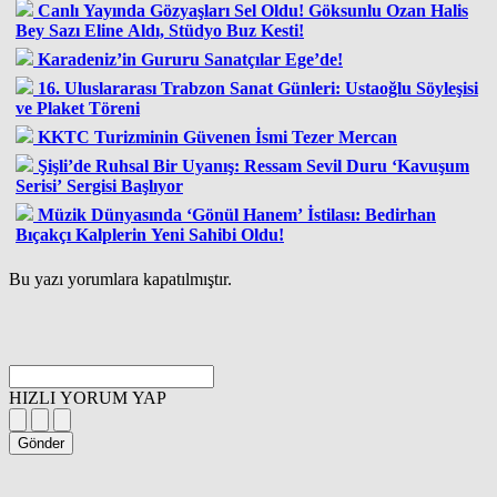
Canlı Yayında Gözyaşları Sel Oldu! Göksunlu Ozan Halis
Bey Sazı Eline Aldı, Stüdyo Buz Kesti!
Karadeniz’in Gururu Sanatçılar Ege’de!
16. Uluslararası Trabzon Sanat Günleri: Ustaoğlu Söyleşisi
ve Plaket Töreni
KKTC Turizminin Güvenen İsmi Tezer Mercan
Şişli’de Ruhsal Bir Uyanış: Ressam Sevil Duru ‘Kavuşum
Serisi’ Sergisi Başlıyor
Müzik Dünyasında ‘Gönül Hanem’ İstilası: Bedirhan
Bıçakçı Kalplerin Yeni Sahibi Oldu!
Bu yazı yorumlara kapatılmıştır.
HIZLI YORUM YAP
Gönder