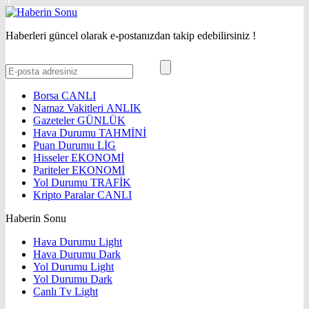
Haberleri güncel olarak e-postanızdan takip edebilirsiniz !
Borsa
CANLI
Namaz Vakitleri
ANLIK
Gazeteler
GÜNLÜK
Hava Durumu
TAHMİNİ
Puan Durumu
LİG
Hisseler
EKONOMİ
Pariteler
EKONOMİ
Yol Durumu
TRAFİK
Kripto Paralar
CANLI
Haberin Sonu
Hava Durumu Light
Hava Durumu Dark
Yol Durumu Light
Yol Durumu Dark
Canlı Tv Light