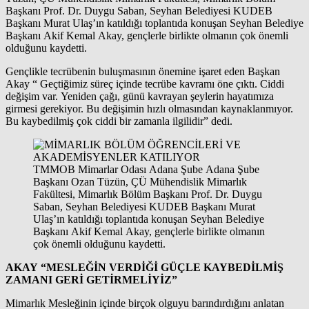
Başkanı Prof. Dr. Duygu Saban, Seyhan Belediyesi KUDEB
Başkanı Murat Ulaş’ın katıldığı toplantıda konuşan Seyhan Belediye
Başkanı Akif Kemal Akay, gençlerle birlikte olmanın çok önemli
olduğunu kaydetti.
Gençlikle tecrübenin buluşmasının önemine işaret eden Başkan
Akay “ Geçtiğimiz süreç içinde tecrübe kavramı öne çıktı. Ciddi
değişim var. Yeniden çağı, günü kavrayan şeylerin hayatımıza
girmesi gerekiyor. Bu değişimin hızlı olmasından kaynaklanmıyor.
Bu kaybedilmiş çok ciddi bir zamanla ilgilidir” dedi.
TMMOB Mimarlar Odası Adana Şube Adana Şube
Başkanı Ozan Tüzün, ÇÜ Mühendislik Mimarlık
Fakültesi, Mimarlık Bölüm Başkanı Prof. Dr. Duygu
Saban, Seyhan Belediyesi KUDEB Başkanı Murat
Ulaş’ın katıldığı toplantıda konuşan Seyhan Belediye
Başkanı Akif Kemal Akay, gençlerle birlikte olmanın
çok önemli olduğunu kaydetti.
AKAY “MESLEĞİN VERDİĞİ GÜÇLE KAYBEDİLMİŞ
ZAMANI GERİ GETİRMELİYİZ”
Mimarlık Mesleğinin içinde birçok olguyu barındırdığını anlatan