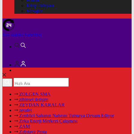
Hukuk
Kitap Dünyası
Mesajlar
Son dakika
haberleri
ZOLGEN SMA
zihinsel iletişim
ZEYDAN KARALAR
zerafet
Zenbilci Sahanın Nabzını Tutmaya Devam Ediyor
Zeka Enerji Merkezi Çalışması
ZAM
Zabıtaya Pasta