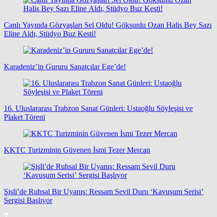
Canlı Yayında Gözyaşları Sel Oldu! Göksunlu Ozan Halis Bey Sazı
Eline Aldı, Stüdyo Buz Kesti!
Karadeniz’in Gururu Sanatçılar Ege’de!
16. Uluslararası Trabzon Sanat Günleri: Ustaoğlu Söyleşisi ve
Plaket Töreni
KKTC Turizminin Güvenen İsmi Tezer Mercan
Şişli’de Ruhsal Bir Uyanış: Ressam Sevil Duru ‘Kavuşum Serisi’
Sergisi Başlıyor