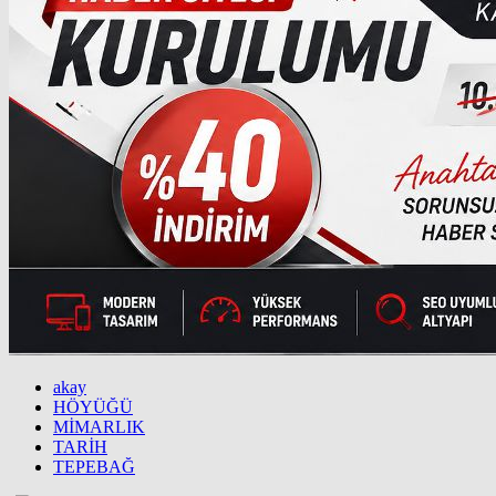
akay
HÖYÜĞÜ
MİMARLIK
TARİH
TEPEBAĞ