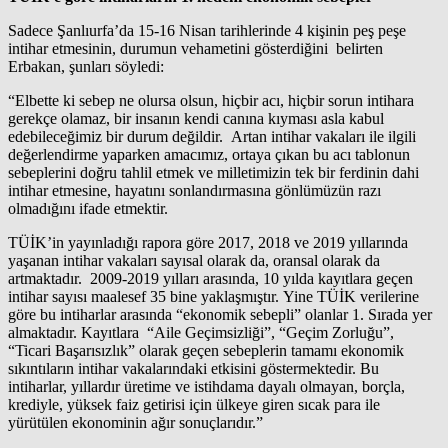
Sadece Şanlıurfa’da 15-16 Nisan tarihlerinde 4 kişinin peş peşe
intihar etmesinin, durumun vehametini gösterdiğini belirten
Erbakan, şunları söyledi:
“Elbette ki sebep ne olursa olsun, hiçbir acı, hiçbir sorun intihara
gerekçe olamaz, bir insanın kendi canına kıyması asla kabul
edebileceğimiz bir durum değildir. Artan intihar vakaları ile ilgili
değerlendirme yaparken amacımız, ortaya çıkan bu acı tablonun
sebeplerini doğru tahlil etmek ve milletimizin tek bir ferdinin dahi
intihar etmesine, hayatını sonlandırmasına gönlümüzün razı
olmadığını ifade etmektir.
TÜİK’in yayınladığı rapora göre 2017, 2018 ve 2019 yıllarında
yaşanan intihar vakaları sayısal olarak da, oransal olarak da
artmaktadır. 2009-2019 yılları arasında, 10 yılda kayıtlara geçen
intihar sayısı maalesef 35 bine yaklaşmıştır. Yine TÜİK verilerine
göre bu intiharlar arasında “ekonomik sebepli” olanlar 1. Sırada yer
almaktadır. Kayıtlara “Aile Geçimsizliği”, “Geçim Zorluğu”,
“Ticari Başarısızlık” olarak geçen sebeplerin tamamı ekonomik
sıkıntıların intihar vakalarındaki etkisini göstermektedir. Bu
intiharlar, yıllardır üretime ve istihdama dayalı olmayan, borçla,
krediyle, yüksek faiz getirisi için ülkeye giren sıcak para ile
yürütülen ekonominin ağır sonuçlarıdır.”