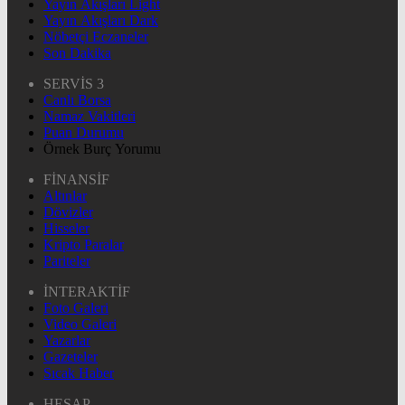
Yayın Akışları Light
Yayın Akışları Dark
Nöbetçi Eczaneler
Son Dakika
SERVİS 3
Canlı Borsa
Namaz Vakitleri
Puan Durumu
Örnek Burç Yorumu
FİNANSİF
Altınlar
Dövizler
Hisseler
Kripto Paralar
Pariteler
İNTERAKTİF
Foto Galeri
Video Galeri
Yazarlar
Gazeteler
Sıcak Haber
HESAP