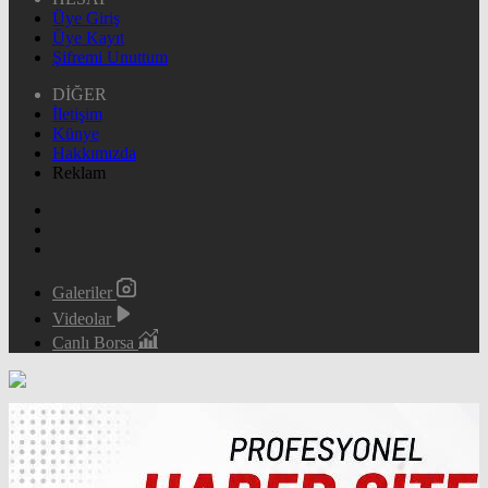
Üye Giriş
Üye Kayıt
Şifremi Unuttum
DİĞER
İletişim
Künye
Hakkımızda
Reklam
Galeriler
Videolar
Canlı Borsa