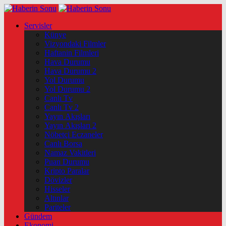
Servisler
Künye
Vizyondaki Filmler
Haftanin Filmleri
Hava Durumu
Hava Durumu 2
Yol Durumu
Yol Durumu 2
Canlı Tv
Canlı Tv 2
Yayın Akışları
Yayın Akışları 2
Nöbetçi Eczaneler
Canlı Borsa
Namaz Vakitleri
Puan Durumu
Kripto Paralar
Dövizler
Hisseler
Altınlar
Pariteler
Gündem
Ekonomi