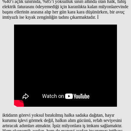
%40’ı açlık sınırında, %85’i yoksulluk sınırı altında olan halk, fahiş
elektrik faturasını ödeyemediği için karanlıkta kalan milyonlarevinde
başını ellerinin arasına alıp her gün kara kara düşünürken, bir avuç
imtiyazlı ise kıyak zenginliğin tadını çıkarmaktadır. İ
iktidarın görevi yoksul bırakılmış halka sadaka dağıtan, hayır
kurumu işlevi görmek değil, halkın alım gücünü, refah seviyesini
artıracak adımları atmaktır. İşsiz milyonlara iş imkanı sağlamaktır.
Hem ekonomik açıdan, hem de manevi açıdan insanımızı intihara