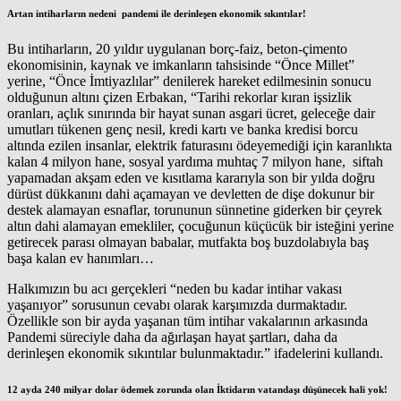
Artan intiharların nedeni pandemi ile derinleşen ekonomik sıkıntılar!
Bu intiharların, 20 yıldır uygulanan borç-faiz, beton-çimento
ekonomisinin, kaynak ve imkanların tahsisinde “Önce Millet”
yerine, “Önce İmtiyazlılar” denilerek hareket edilmesinin sonucu
olduğunun altını çizen Erbakan, “Tarihi rekorlar kıran işsizlik
oranları, açlık sınırında bir hayat sunan asgari ücret, geleceğe dair
umutları tükenen genç nesil, kredi kartı ve banka kredisi borcu
altında ezilen insanlar, elektrik faturasını ödeyemediği için karanlıkta
kalan 4 milyon hane, sosyal yardıma muhtaç 7 milyon hane, siftah
yapamadan akşam eden ve kısıtlama kararıyla son bir yılda doğru
dürüst dükkanını dahi açamayan ve devletten de dişe dokunur bir
destek alamayan esnaflar, torununun sünnetine giderken bir çeyrek
altın dahi alamayan emekliler, çocuğunun küçücük bir isteğini yerine
getirecek parası olmayan babalar, mutfakta boş buzdolabıyla baş
başa kalan ev hanımları…
Halkımızın bu acı gerçekleri “neden bu kadar intihar vakası
yaşanıyor” sorusunun cevabı olarak karşımızda durmaktadır.
Özellikle son bir ayda yaşanan tüm intihar vakalarının arkasında
Pandemi süreciyle daha da ağırlaşan hayat şartları, daha da
derinleşen ekonomik sıkıntılar bulunmaktadır.” ifadelerini kullandı.
12 ayda 240 milyar dolar ödemek zorunda olan İktidarın vatandaşı düşünecek hali yok!