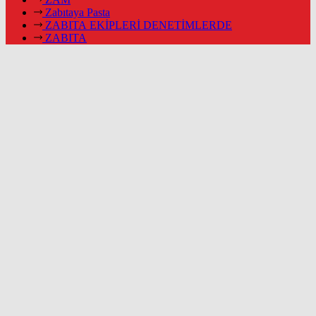
Zabıtaya Pasta
ZABITA EKİPLERİ DENETİMLERDE
ZABITA