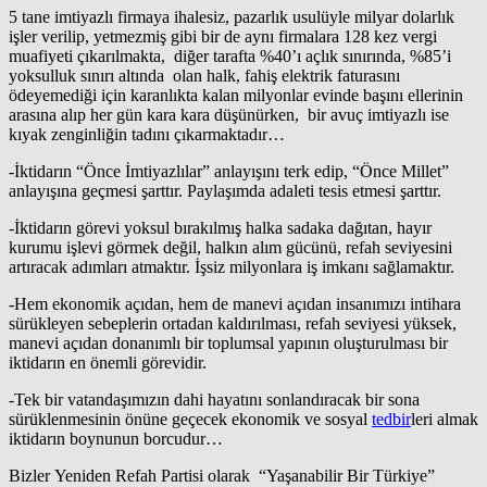
5 tane imtiyazlı firmaya ihalesiz, pazarlık usulüyle milyar dolarlık
işler verilip, yetmezmiş gibi bir de aynı firmalara 128 kez vergi
muafiyeti çıkarılmakta, diğer tarafta %40’ı açlık sınırında, %85’i
yoksulluk sınırı altında olan halk, fahiş elektrik faturasını
ödeyemediği için karanlıkta kalan milyonlar evinde başını ellerinin
arasına alıp her gün kara kara düşünürken, bir avuç imtiyazlı ise
kıyak zenginliğin tadını çıkarmaktadır…
-İktidarın “Önce İmtiyazlılar” anlayışını terk edip, “Önce Millet”
anlayışına geçmesi şarttır. Paylaşımda adaleti tesis etmesi şarttır.
-İktidarın görevi yoksul bırakılmış halka sadaka dağıtan, hayır
kurumu işlevi görmek değil, halkın alım gücünü, refah seviyesini
artıracak adımları atmaktır. İşsiz milyonlara iş imkanı sağlamaktır.
-Hem ekonomik açıdan, hem de manevi açıdan insanımızı intihara
sürükleyen sebeplerin ortadan kaldırılması, refah seviyesi yüksek,
manevi açıdan donanımlı bir toplumsal yapının oluşturulması bir
iktidarın en önemli görevidir.
-Tek bir vatandaşımızın dahi hayatını sonlandıracak bir sona
sürüklenmesinin önüne geçecek ekonomik ve sosyal
tedbir
leri almak
iktidarın boynunun borcudur…
Bizler Yeniden Refah Partisi olarak “Yaşanabilir Bir Türkiye”