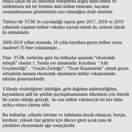
ortaya çıkan bu acı tablonun sebeplerini doğru tahlil etmek ve
milletimizin tek bir ferdinin dahi intihar etmesine, hayatını
sonlandırmasına gönlümüzün razı olmadığını ifade etmektir.
Türkiye’de TÜİK’in yayınladığı rapora göre 2017, 2018 ve 2019
yıllarında yaşanan intihar vakaları sayısal olarak da, oransal olarak
da artmaktadır.
2009-2019 yılları arasında, 10 yılda kayıtlara geçen intihar sayısı
maalesef 35 bine yaklaşmıştır…
Yine TÜİK verilerine göre bu intiharlar arasında “ekonomik
sebepli” olanlar 1. Sırada yer almaktadır. Kayıtlara “Aile
Geçimsizliği”, “Geçim Zorluğu”, “Ticari Başarısızlık” olarak geçen
sebeplerin tamamı ekonomik sıkıntıların intihar vakalarındaki
etkisini göstermektedir.
Yıllardır söylediğimiz fakirliğin, gelir dağılımı adaletsizliğinin,
kaynakların adil bir şekilde paylaşılmamasının ülkemizin çok önemli
bir yarası olduğu gerçeği, bu son intihar vakalarıyla bir kez daha
açıkça ortaya çıkmış oldu.
Bu intiharlar, yıllardır üretime ve istihdama dayalı olmayan, borçla,
krediyle, yüksek faiz getirisi için ülkeye giren sıcak para ile
yürütülen ekonominin ağır sonuçlarıdır.