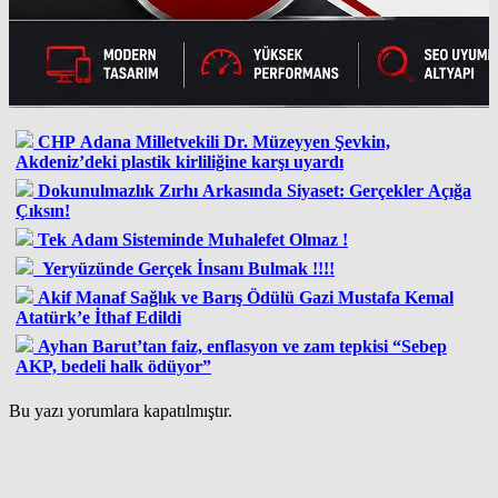
CHP Adana Milletvekili Dr. Müzeyyen Şevkin,
Akdeniz’deki plastik kirliliğine karşı uyardı
Dokunulmazlık Zırhı Arkasında Siyaset: Gerçekler Açığa
Çıksın!
Tek Adam Sisteminde Muhalefet Olmaz !
Yeryüzünde Gerçek İnsanı Bulmak !!!!
Akif Manaf Sağlık ve Barış Ödülü Gazi Mustafa Kemal
Atatürk’e İthaf Edildi
Ayhan Barut’tan faiz, enflasyon ve zam tepkisi “Sebep
AKP, bedeli halk ödüyor”
Bu yazı yorumlara kapatılmıştır.