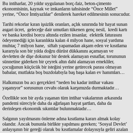
Bu intiharlar, 20 yıldır uygulanan borç-faiz, beton-çimento
ekonomisinin, kaynak ve imkanların tahsisinde “Önce Millet”
yerine, “Önce İmtiyazlılar” denilerek hareket edilmesinin sonucudur.
Tarihi rekorlar kıran işsizlik oranları, açlık sınırında bir hayat sunan
asgari ücret, geleceğe dair umutları tükenen genç nesil, kredi kartı
ve banka kredisi borcu altında ezilen insanlar, elektrik faturasını
ödeyemediği için karanlıkta kalan 4 milyon hane, sosyal yardıma
muhtaç 7 milyon hane, siftah yapamadan akşam eden ve kısıtlama
kararıyla son bir yılda doğru dürüst dükkanını açamayan ve
devletten de dişe dokunur bir destek alamayan esnaflar, torununun
sünnetine giderken bir çeyrek altın dahi alamayan emekliler,
çocuğunun küçücük bir isteğini yerine getirecek parası olmayan
babalar, mutfakta boş buzdolabıyla baş başa kalan ev hanımları…
Halkımızın bu acı gerçekleri “neden bu kadar intihar vakası
yaşanıyor” sorusunun cevabı olarak karşımızda durmaktadır…
Özellikle son bir ayda yaşanan tüm intihar vakalarının arkasında
pandemi süreciyle daha da ağırlaşan hayat şartları, daha da
derinleşen ekonomik sıkıntılar bulunmaktadır…
Salgının yayılmasını önleme adına kısıtlama kararı almak kolay
olandır. Ancak bununla birlikte yapılması gereken; ‘Sosyal Devlet’
anlayışının bir gereği olarak bu kısıtlamalar dolayısıyla geliri azalan