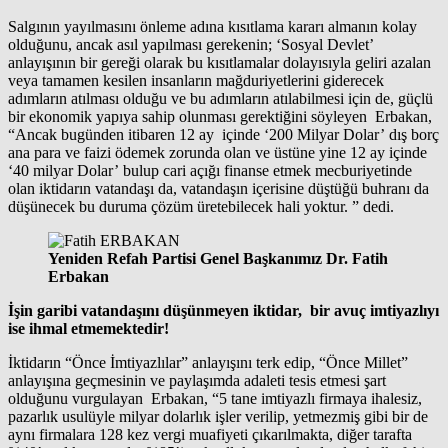
Salgının yayılmasını önleme adına kısıtlama kararı almanın kolay
olduğunu, ancak asıl yapılması gerekenin; ‘Sosyal Devlet’
anlayışının bir gereği olarak bu kısıtlamalar dolayısıyla geliri azalan
veya tamamen kesilen insanların mağduriyetlerini giderecek
adımların atılması olduğu ve bu adımların atılabilmesi için de, güçlü
bir ekonomik yapıya sahip olunması gerektiğini söyleyen Erbakan,
“Ancak bugünden itibaren 12 ay içinde ‘200 Milyar Dolar’ dış borç
ana para ve faizi ödemek zorunda olan ve üstüne yine 12 ay içinde
‘40 milyar Dolar’ bulup cari açığı finanse etmek mecburiyetinde
olan iktidarın vatandaşı da, vatandaşın içerisine düştüğü buhranı da
düşünecek bu duruma çözüm üretebilecek hali yoktur. ” dedi.
Yeniden Refah Partisi Genel Başkanımız Dr. Fatih
Erbakan
İşin garibi vatandaşını düşünmeyen iktidar, bir avuç imtiyazlıyı
ise ihmal etmemektedir!
İktidarın “Önce İmtiyazlılar” anlayışını terk edip, “Önce Millet”
anlayışına geçmesinin ve paylaşımda adaleti tesis etmesi şart
olduğunu vurgulayan Erbakan, “5 tane imtiyazlı firmaya ihalesiz,
pazarlık usulüyle milyar dolarlık işler verilip, yetmezmiş gibi bir de
aynı firmalara 128 kez vergi muafiyeti çıkarılmakta, diğer tarafta