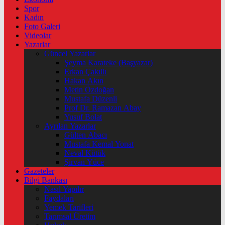
Spor
Kadın
Foto Galeri
Videolar
Yazarlar
Güncel Yazarlar
Şeyma Karateke (Başyazar)
Erkan Çakıllı
Hakan Akın
Metin Özdoğan
Mustafa Düzenli
Prof Dr. Ramazan Abay
Yusuf Bolat
Ayrılan Yazarlar
Gülten Abacı
Mustafa Kemal Yonat
Neval Kütük
Şirvan Yüce
Gazeteler
Bilgi Bankası
Nasıl Yapılır
Faydaları
Yemek Tarifleri
Tarımsal Üretim