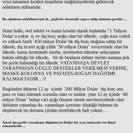
veya tamamen kesilen insanların mağduriyetlerini giderecek
adımların atılmasıdır.
Bu adımların atılabilmesi için de, güçlü bir ekonomik yapıya sahip olunması gerekir….
Hane halkı, reel sektör ve kamu kesimi olarak toplamda “1 Trilyon
Dolar’a yakın iç ve dış borç stoğu olan bir ülkede, çoğu kısa vadeli
ve yüksek faizli ‘450 milyar Dolar’lık dış borç stoğuna sahip bir
ülkede, dış ticaret açığı yıllık ‘50 milyar Dolar’ seviyesinde olan bir
ülkede, kamu kesiminde israfın, üretmeden tüketme anlayışının
hakim olduğu bir ülkede, bir de bunların üstüne üretim namına pek
bir şeyin kalmadığı bir ülkede, VATANDAŞA DEVLET
TARAFINDAN GÜÇLÜ DESTEKLER VERİLMESİ YERİNE,
MASKE-KOLONYA VE PATATES-SOĞAN DAĞITIMI
KALMAKTADIR…!!
Bugünden itibaren 12 ay içinde ‘200 Milyar Dolar’ dış borç ana
para ve faizi ödemek zorunda olan ve üstüne yine 12 ay içinde ‘40
milyar Dolar’ bulup cari açığı finanse etmek mecburiyetinde olan
iktidarın vatandaşı da, vatandaşın içerisine düştüğü buhranı da
düşünecek bu duruma çözüm üretebilecek hali yoktur…
Ancak işin garibi vatandaşını düşünmeyen iktidar bir avuç imtiyazlıyı ise ihmal
etmemektedir…