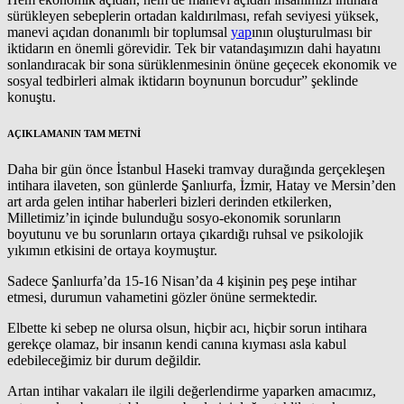
sürükleyen sebeplerin ortadan kaldırılması, refah seviyesi yüksek,
manevi açıdan donanımlı bir toplumsal
yap
ının oluşturulması bir
iktidarın en önemli görevidir. Tek bir vatandaşımızın dahi hayatını
sonlandıracak bir sona sürüklenmesinin önüne geçecek ekonomik ve
sosyal tedbirleri almak iktidarın boynunun borcudur” şeklinde
konuştu.
AÇIKLAMANIN TAM METNİ
Daha bir gün önce İstanbul Haseki tramvay durağında gerçekleşen
intihara ilaveten, son günlerde Şanlıurfa, İzmir, Hatay ve Mersin’den
art arda gelen intihar haberleri bizleri derinden etkilerken,
Milletimiz’in içinde bulunduğu sosyo-ekonomik sorunların
boyutunu ve bu sorunların ortaya çıkardığı ruhsal ve psikolojik
yıkımın etkisini de ortaya koymuştur.
Sadece Şanlıurfa’da 15-16 Nisan’da 4 kişinin peş peşe intihar
etmesi, durumun vahametini gözler önüne sermektedir.
Elbette ki sebep ne olursa olsun, hiçbir acı, hiçbir sorun intihara
gerekçe olamaz, bir insanın kendi canına kıyması asla kabul
edebileceğimiz bir durum değildir.
Artan intihar vakaları ile ilgili değerlendirme yaparken amacımız,