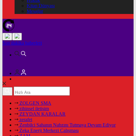
Hukuk
Kitap Dünyası
Mesajlar
Son dakika
haberleri
ZOLGEN SMA
zihinsel iletişim
ZEYDAN KARALAR
zerafet
Zenbilci Sahanın Nabzını Tutmaya Devam Ediyor
Zeka Enerji Merkezi Çalışması
ZAM