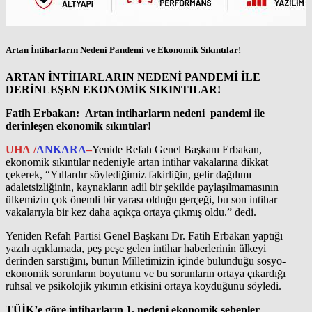
Artan İntiharların Nedeni Pandemi ve Ekonomik Sıkıntılar!
ARTAN İNTİHARLARIN NEDENİ PANDEMİ İLE
DERİNLEŞEN EKONOMİK SIKINTILAR!
Fatih Erbakan: Artan intiharların nedeni pandemi ile
derinleşen ekonomik sıkıntılar!
UHA /
ANKARA
–
Yenide Refah Genel Başkanı Erbakan,
ekonomik sıkıntılar nedeniyle artan intihar vakalarına dikkat
çekerek, “Yıllardır söylediğimiz fakirliğin, gelir dağılımı
adaletsizliğinin, kaynakların adil bir şekilde paylaşılmamasının
ülkemizin çok önemli bir yarası olduğu gerçeği, bu son intihar
vakalarıyla bir kez daha açıkça ortaya çıkmış oldu.” dedi.
Yeniden Refah Partisi Genel Başkanı Dr. Fatih Erbakan yaptığı
yazılı açıklamada, peş peşe gelen intihar haberlerinin ülkeyi
derinden sarstığını, bunun Milletimizin içinde bulunduğu sosyo-
ekonomik sorunların boyutunu ve bu sorunların ortaya çıkardığı
ruhsal ve psikolojik yıkımın etkisini ortaya koyduğunu söyledi.
TÜİK’e göre intiharların 1. nedeni ekonomik sebepler