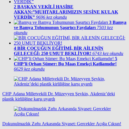
2
BAŞKAN VEKİLİ HASİBE
AKKAN:”MUHTARLARIMIZIN SESİNE KULAK
VERDİK”
9696 kez okundu
3
Bamya
ve Bamya Tohumunun Şaşırtıcı Faydaları
7503 kez
okundu
4
BİR ÇOCUĞUN EĞİTİMİ, BİR AİLENİN
GELECEĞİ: 250 UMUT BEKLİYOR!
6743 kez okundu
5
CHP’li Orhan Sümer: Bu Maaş Emekçi Katliamıdır!
6629 kez okundu
CHP Adana Milletvekili Dr. Müzeyyen Şevkin, Akdeniz’deki
plastik kirliliğine karşı uyardı
Dokunulmazlık Zırhı Arkasında Siyaset: Gerçekler Açığa Çıksın!