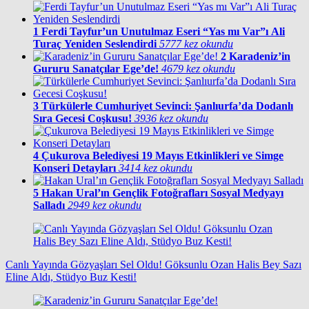
1
Ferdi Tayfur’un Unutulmaz Eseri “Yas mı Var”ı Ali
Turaç Yeniden Seslendirdi
5777 kez okundu
2
Karadeniz’in
Gururu Sanatçılar Ege’de!
4679 kez okundu
3
Türkülerle Cumhuriyet Sevinci: Şanlıurfa’da Dodanlı
Sıra Gecesi Coşkusu!
3936 kez okundu
4
Çukurova Belediyesi 19 Mayıs Etkinlikleri ve Simge
Konseri Detayları
3414 kez okundu
5
Hakan Ural’ın Gençlik Fotoğrafları Sosyal Medyayı
Salladı
2949 kez okundu
Canlı Yayında Gözyaşları Sel Oldu! Göksunlu Ozan Halis Bey Sazı
Eline Aldı, Stüdyo Buz Kesti!