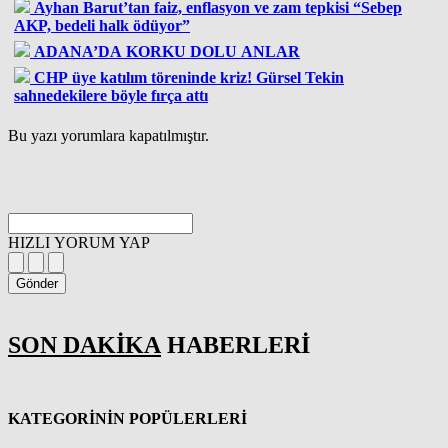
Ayhan Barut’tan faiz, enflasyon ve zam tepkisi “Sebep
AKP, bedeli halk ödüyor”
ADANA’DA KORKU DOLU ANLAR
CHP üye katılım töreninde kriz! Gürsel Tekin
sahnedekilere böyle fırça attı
Bu yazı yorumlara kapatılmıştır.
HIZLI YORUM YAP
Gönder
SON DAKİKA
HABERLERİ
KATEGORİNİN POPÜLERLERİ