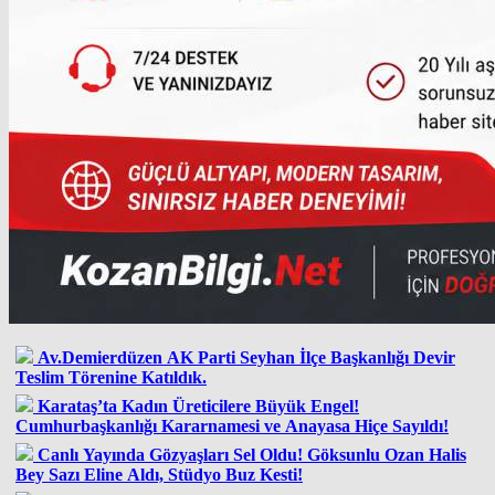
Av.Demierdüzen AK Parti Seyhan İlçe Başkanlığı Devir
Teslim Törenine Katıldık.
Karataş’ta Kadın Üreticilere Büyük Engel!
Cumhurbaşkanlığı Kararnamesi ve Anayasa Hiçe Sayıldı!
Canlı Yayında Gözyaşları Sel Oldu! Göksunlu Ozan Halis
Bey Sazı Eline Aldı, Stüdyo Buz Kesti!