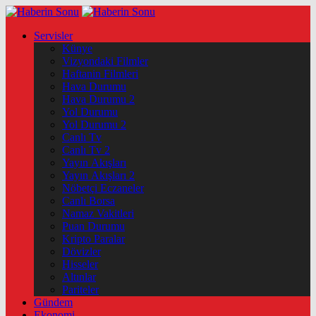
Servisler
Künye
Vizyondaki Filmler
Haftanin Filmleri
Hava Durumu
Hava Durumu 2
Yol Durumu
Yol Durumu 2
Canlı Tv
Canlı Tv 2
Yayın Akışları
Yayın Akışları 2
Nöbetçi Eczaneler
Canlı Borsa
Namaz Vakitleri
Puan Durumu
Kripto Paralar
Dövizler
Hisseler
Altınlar
Pariteler
Gündem
Ekonomi