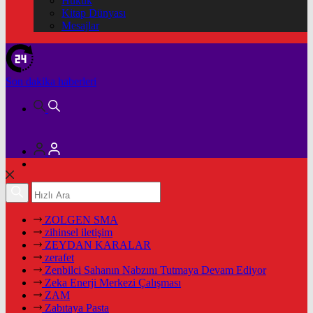
Hukuk
Kitap Dünyası
Mesajlar
Son dakika
haberleri
ZOLGEN SMA
zihinsel iletişim
ZEYDAN KARALAR
zerafet
Zenbilci Sahanın Nabzını Tutmaya Devam Ediyor
Zeka Enerji Merkezi Çalışması
ZAM
Zabıtaya Pasta