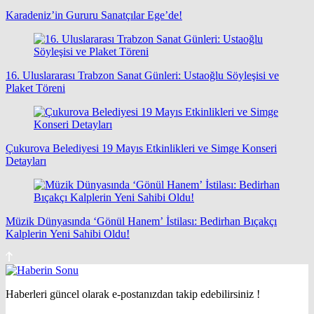
Karadeniz’in Gururu Sanatçılar Ege’de!
16. Uluslararası Trabzon Sanat Günleri: Ustaoğlu Söyleşisi ve
Plaket Töreni
Çukurova Belediyesi 19 Mayıs Etkinlikleri ve Simge Konseri
Detayları
Müzik Dünyasında ‘Gönül Hanem’ İstilası: Bedirhan Bıçakçı
Kalplerin Yeni Sahibi Oldu!
Haberleri güncel olarak e-postanızdan takip edebilirsiniz !