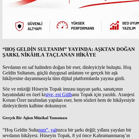
“HOŞ GELDİN SULTANIM” YAYINDA: AŞKTAN DOĞAN
ŞARKI, NİKÂHLA TAÇLANAN HİKÂYE
Sevdanın en saf halinden doğan bir eser, dinleyiciyle buluştu. Hoş
Geldin Sultanım, güçlü duygusal anlatımı ve gerçek bir aşk
hikâyesine dayanmasıyla tüm dijital platformlarda yayına girdi.
Söz ve müziği Hüseyin Topak imzası taşıyan şarkı, sanatçının
hayatındaki en özel ki
şiye, eşi Gülb
anu Topak için yazıldı. Aranjesi
Kenan Özer tarafından yapılan eser, hem sözleri hem de hikâyesiyle
dinleyicilerin kalbine dokunuyor.
Gerçek Bir Aşkın Müzikal Yansıması
“Hoş Geldin Sulta
nım”, yal
nızca bir şarkı değil; yıllara yayılan bir
sevdanın hikâyesi. Hüseyin Topak, 8 yıl önce Kahramanmaraş’ın