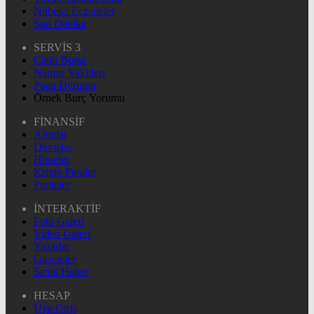
Nöbetçi Eczaneler
Son Dakika
SERVİS 3
Canlı Borsa
Namaz Vakitleri
Puan Durumu
Örnek Burç Yorumu
FİNANSİF
Altınlar
Dövizler
Hisseler
Kripto Paralar
Pariteler
İNTERAKTİF
Foto Galeri
Video Galeri
Yazarlar
Gazeteler
Sıcak Haber
HESAP
Üye Giriş