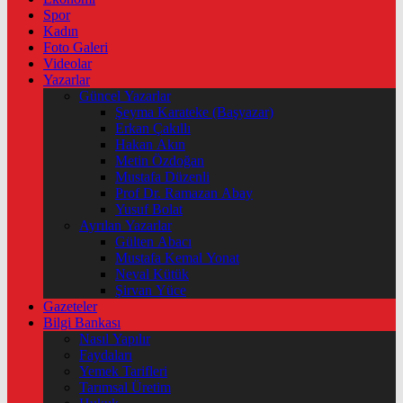
Spor
Kadın
Foto Galeri
Videolar
Yazarlar
Güncel Yazarlar
Şeyma Karateke (Başyazar)
Erkan Çakıllı
Hakan Akın
Metin Özdoğan
Mustafa Düzenli
Prof Dr. Ramazan Abay
Yusuf Bolat
Ayrılan Yazarlar
Gülten Abacı
Mustafa Kemal Yonat
Neval Kütük
Şirvan Yüce
Gazeteler
Bilgi Bankası
Nasıl Yapılır
Faydaları
Yemek Tarifleri
Tarımsal Üretim