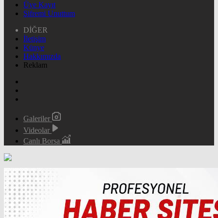
Üye Kayıt
Şifremi Unuttum
DİĞER
İletişim
Künye
Hakkımızda
Reklam
Galeriler
Videolar
Canlı Borsa