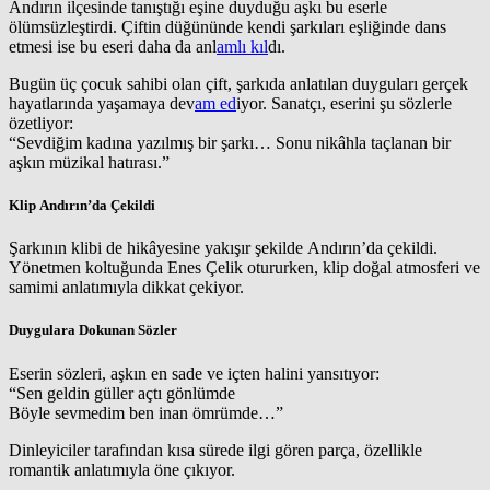
Andırın ilçesinde tanıştığı eşine duyduğu aşkı bu eserle
ölümsüzleştirdi. Çiftin düğününde kendi şarkıları eşliğinde dans
etmesi ise bu eseri daha da anl
amlı kıl
dı.
Bugün üç çocuk sahibi olan çift, şarkıda anlatılan duyguları gerçek
hayatlarında yaşamaya dev
am ed
iyor. Sanatçı, eserini şu sözlerle
özetliyor:
“Sevdiğim kadına yazılmış bir şarkı… Sonu nikâhla taçlanan bir
aşkın müzikal hatırası.”
Klip Andırın’da Çekildi
Şarkının klibi de hikâyesine yakışır şekilde Andırın’da çekildi.
Yönetmen koltuğunda Enes Çelik otururken, klip doğal atmosferi ve
samimi anlatımıyla dikkat çekiyor.
Duygulara Dokunan Sözler
Eserin sözleri, aşkın en sade ve içten halini yansıtıyor:
“Sen geldin güller açtı gönlümde
Böyle sevmedim ben inan ömrümde…”
Dinleyiciler tarafından kısa sürede ilgi gören parça, özellikle
romantik anlatımıyla öne çıkıyor.